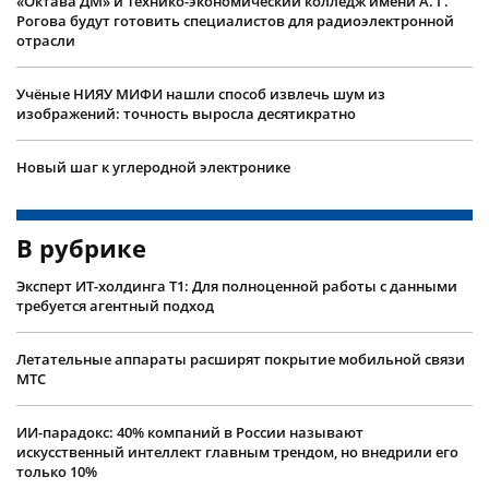
«Октава ДМ» и Технико-экономический колледж имени А. Г.
Рогова будут готовить специалистов для радиоэлектронной
отрасли
Учëные НИЯУ МИФИ нашли способ извлечь шум из
изображений: точность выросла десятикратно
Новый шаг к углеродной электронике
В рубрике
Эксперт ИТ-холдинга Т1: Для полноценной работы с данными
требуется агентный подход
Летательные аппараты расширят покрытие мобильной связи
МТС
ИИ-парадокс: 40% компаний в России называют
искусственный интеллект главным трендом, но внедрили его
только 10%