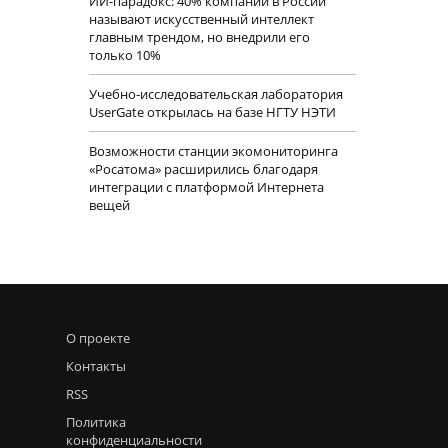
ИИ-парадокс: 40% компаний в России
называют искусственный интеллект
главным трендом, но внедрили его
только 10%
Учебно-исследовательская лаборатория
UserGate открылась на базе НГТУ НЭТИ
Возможности станции экомониторинга
«Росатома» расширились благодаря
интеграции с платформой Интернета
вещей
О проекте
Контакты
RSS
Политика
конфиденциальности