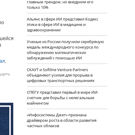
главным трендом, но внедрили его
только 10%
о
Альянс в сфере ИИ представил Кодекс
ло
этики в сфере ИИ в медицине и
здравоохранении
вшейся
Ученые из России получили серебряную
я
медаль международного конкурса по
обнаружению математических
заблуждений с помощью ИИ
ал
.
СКАУТ и Softline Venture Partners
удить
объединяют усилия для прорыва в
цифровых транспортных решениях
СПбГУ представил первый в мире ИИ-
счетчик для борьбы с нелегальным
майнингом
«Инфосистемы Джет» признана
драйвером роста в области развития
частных облаков