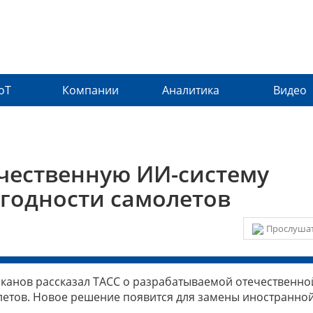
IoT
Компании
Аналитика
Видео
ечественную ИИ-систему
годности самолетов
Прослушат
канов рассказал ТАСС о разрабатываемой отечественно
летов. Новое решение появится для замены иностранно