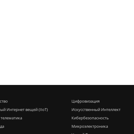
ство
Цифровизация
ый Интернет вещей (IIoT)
Искусственный Интеллект
 телематика
Кибербезопасность
еда
Микроэлектроника