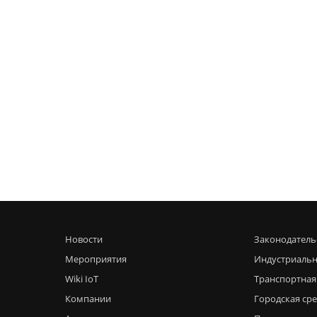
Новости
Законодатель
Мероприятия
Индустриальн
Wiki IoT
Транспортная
Компании
Городская ср