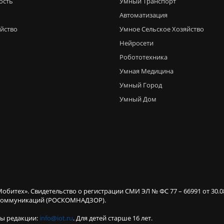
ость
Умный Транспорт
Автоматизация
яйство
Умное Сельское Хозяйство
Нейросети
Робототехника
Умная Медицина
Умный Город
Умный Дом
Мобитех». Свидетельство о регистрации СМИ ЭЛ № ФС 77 – 66991 от 30.
х коммуникаций (РОСКОМНАДЗОР).
ты редакции:
info@iot.ru
. Для детей старше 16 лет.