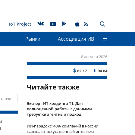
IoT Project
Рынки
Ассоциация ИВ
8 августа 2026
$
€
82.17
94.84
Читайте также
ь текст
Эксперт ИТ-холдинга Т1: Для
полноценной работы с данными
требуется агентный подход
й
ИИ-парадокс: 40% компаний в России
й
называют искусственный интеллект