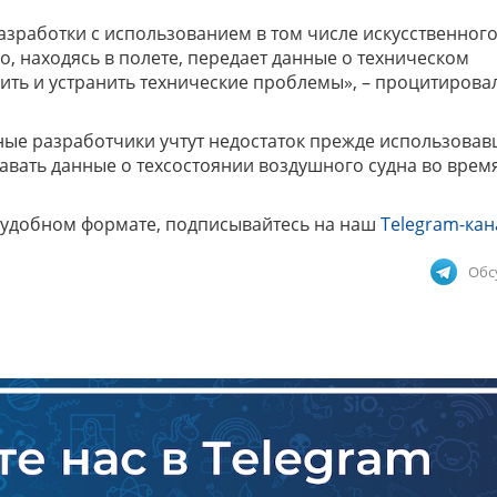
азработки с использованием в том числе искусственног
о, находясь в полете, передает данные о техническом
дить и устранить технические проблемы», – процитирова
ные разработчики учтут недостаток прежде использова
авать данные о техсостоянии воздушного судна во врем
 удобном формате, подписывайтесь на наш
Telegram-кан
Обс