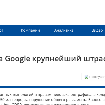
IoT
Компании
Аналитика
Видео
а Google крупнейший штра
Прослушат
онных технологий и правам человека оштрафовала хол
 50 млн евро, за нарушение общего регламента Евросою
ulation, GDPR, регулирующего распространение и