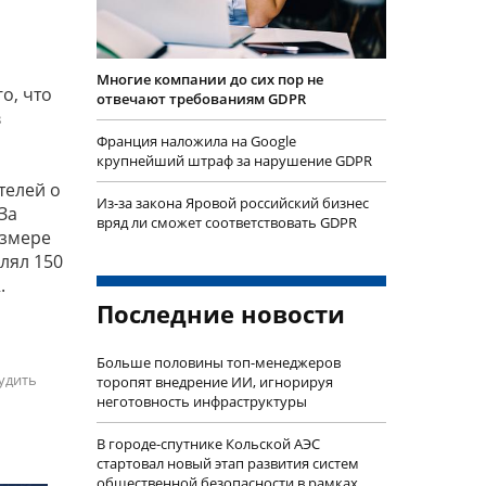
Многие компании до сих пор не
о, что
отвечают требованиям GDPR
в
Франция наложила на Google
крупнейший штраф за нарушение GDPR
телей о
Из-за закона Яровой российский бизнес
За
вряд ли сможет соответствовать GDPR
азмере
лял 150
.
Последние новости
Больше половины топ-менеджеров
удить
торопят внедрение ИИ, игнорируя
неготовность инфраструктуры
В городе-спутнике Кольской АЭС
стартовал новый этап развития систем
общественной безопасности в рамках