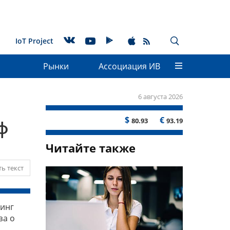
IoT Project
Рынки
Ассоциация ИВ
6 августа 2026
$
€
80.93
93.19
ф
Читайте также
ь текст
динг
за о