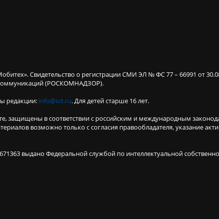
Мобитех». Свидетельство о регистрации СМИ ЭЛ № ФС 77 – 66991 от 30.
х коммуникаций (РОСКОМНАДЗОР).
ты редакции:
info@iot.ru
. Для детей старше 16 лет.
те, защищены в соответствии с российским и международным законод
териалов возможно только с согласия правообладателя, указание акт
671363 выдано Федеральной службой по интеллектуальной собственнос