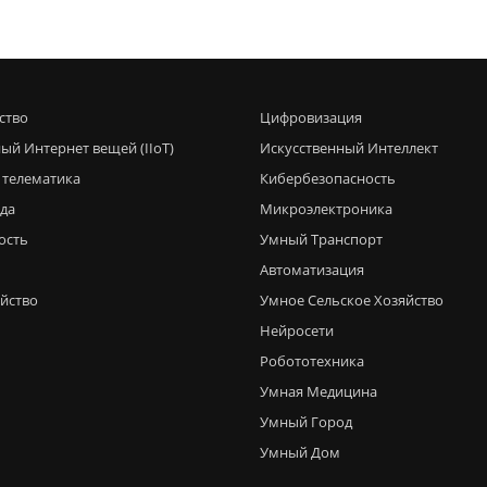
ство
Цифровизация
ый Интернет вещей (IIoT)
Искусственный Интеллект
 телематика
Кибербезопасность
еда
Микроэлектроника
ость
Умный Транспорт
Автоматизация
яйство
Умное Сельское Хозяйство
Нейросети
Робототехника
Умная Медицина
Умный Город
Умный Дом