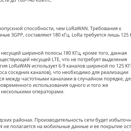
сти до 100-140 Кбит/c.
ропускной способности, чем LoRaWAN. Требования к
ые 3GPP, составляют 180 кГц. LoRa требуется лишь 125 
 несущей шириной полосы 180 КГц, кроме того, данная
уществующей несущей LTE, что не потребует выделения
гия LoRaWAN использует 6-9 каналов шириной по 125 КГц,
носа соседних каналов), что необходимо для реализации
ся между частотными каналами в случайном порядке, дл
новременного использования одного и того же
у несколькими операторами.
дских районах. Производительность сети будет избыточ
 не полагается на мобильные данные и ее покрытие ост