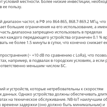
т условий местности. Более низкие инвестиции, необх
в ее пользу.
иапазон частот, в РФ это 864-865, 868.7-869.2 МГц, что
вает большие ограничения на его использование, а име
 часть диапазона запрещено использовать в пределах
цикл каждого передающего устройства ограничен 0.1 % в
авать не более 1.5 минуты в сутки, что конечно снижает е
пространения (~ +10 dB по сравнению с LoRa), что позво
ах, например, в подвалах в городских условиях, а если 
соответственно меньшим числом БС.
й и устройств, которые нетребовательны к скоростям
х данных. Однако устройства должны обеспечивать дли
атах на техническое обслуживание. NB-IoT наилучшим 
к времени задержки (оно должно быть минимальным) и