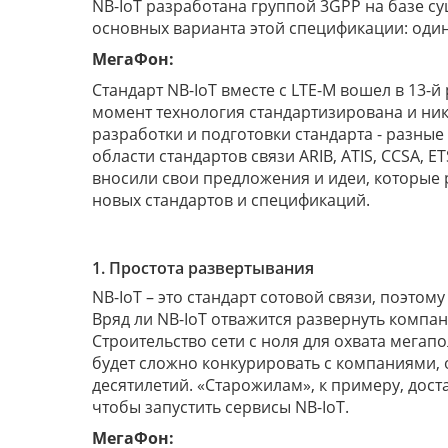
NB-IoT разработана группой 3GPP на базе с
основных варианта этой спецификации: один в
МегаФон:
Стандарт NB-IoT вместе с LTE-M вошел в 13-
момент технология стандартизирована и ника
разработки и подготовки стандарта - разны
области стандартов связи ARIB, ATIS, CCSA, 
вносили свои предложения и идеи, которые 
новых стандартов и спецификаций.
1. Простота развертывания
NB-IoT – это стандарт сотовой связи, поэто
Вряд ли NB-IoT отважится развернуть компа
Строительство сети с ноля для охвата мегап
будет сложно конкурировать с компаниями,
десятилетий. «Старожилам», к примеру, до
чтобы запустить сервисы NB-IoT.
МегаФон: