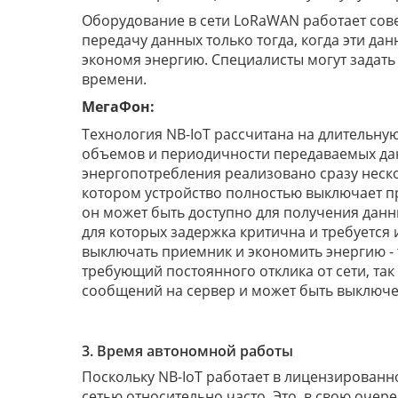
Оборудование в сети LoRaWAN работает сов
передачу данных только тогда, когда эти дан
экономя энергию. Специалисты могут задать
времени.
МегаФон:
Технология NB-IoT рассчитана на длительную
объемов и периодичности передаваемых дан
энергопотребления реализовано сразу неско
котором устройство полностью выключает п
он может быть доступно для получения данны
для которых задержка критична и требуется
выключать приемник и экономить энергию - 
требующий постоянного отклика от сети, так
сообщений на сервер и может быть выключен
3. Время автономной работы
Поскольку NB-IoT работает в лицензированн
сетью относительно часто. Это, в свою очере