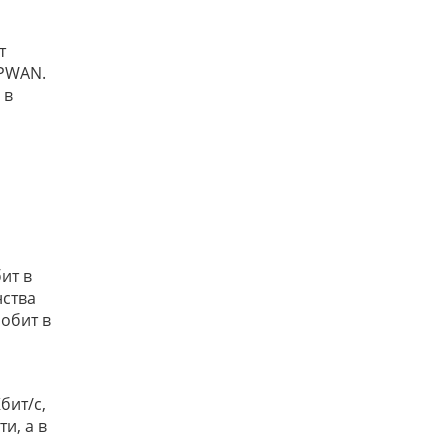
т
LPWAN.
 в
ит в
нства
обит в
бит/c,
и, а в