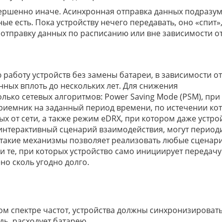
ершенно иначе. Асинхронная отправка данных подразум
ные есть. Пока устройству нечего передавать, оно «спит»
 отправку данных по расписанию или вне зависимости о
 работу устройств без замены батареи, в зависимости от
ных вплоть до нескольких лет. Для снижения
лько сетевых алгоритмов: Power Saving Mode (PSM), при
риемник на заданный период времени, по истечении ко
х от сети, а также режим eDRX, при котором даже устро
 интерактивный сценарий взаимодействия, могут период
такие механизмы позволяет реализовать любые сценари
 и те, при которых устройство само инициирует передачу
о сколь угодно долго.
ом спектре частот, устройства должны синхронизировать
дь, расходует батарею.