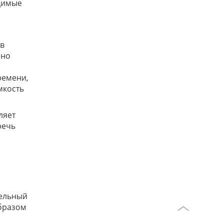
одимые
 в
нно
ремени,
мкость
ляет
речь
тельный
образом