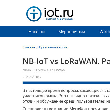
Новости
Мероприятия
Wiki 
Главная
/
Промышленность
NB-IoT vs LoRaWAN. Р
NB-IoT
/
LoRaWAN
/
LPWAN
/ 25.12.2017
В настоящее время вопросы, касающиеся ста
участников рынка. Это наглядно показал вых
отклик и обсуждение среди пользователей н
Специалисты компании МегаФон посчитали 