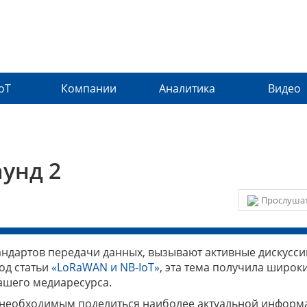
IoT
Компании
Аналитика
Видео
аунд 2
Прослушат
ндартов передачи данных, вызывают активные дискусси
од статьи
«LoRaWAN и NB-IoT»
, эта тема получила широк
ашего медиаресурса.
необходимым поделиться наиболее актуальной информ