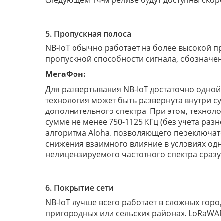
следующем 14-м релизе будут доступны скоро
5. Пропускная полоса
NB-IoT обычно работает на более высокой п
пропускной способности сигнала, обозначенн
МегаФон:
Для развертывания NB-IoT достаточно одной
технология может быть развернута внутри с
дополнительного спектра. При этом, техноло
сумме не менее 750-1125 КГц (без учета раз
алгоритма Aloha, позволяющего переключат
снижения взаимного влияние в условиях од
нелицензируемого частотного спектра сраз
6. Покрытие сети
NB-IoT лучше всего работает в сложных горо
пригородных или сельских районах. LoRaWAN