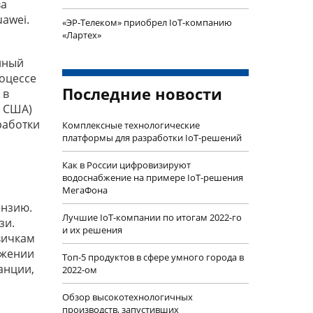
ва
uawei.
«ЭР-Телеком» приобрел IoT-компанию
«Лартех»
анный
роцессе
Последние новости
 в
и США)
работки
Комплексные технологические
платформы для разработки IoT-решений
Как в России цифровизируют
водоснабжение на примере IoT-решения
МегаФона
ензию.
Лучшие IoT-компании по итогам 2022-го
зи.
и их решения
вичкам
яжении
Топ-5 продуктов в сфере умного города в
анции,
2022-ом
Обзор высокотехнологичных
производств, запустивших