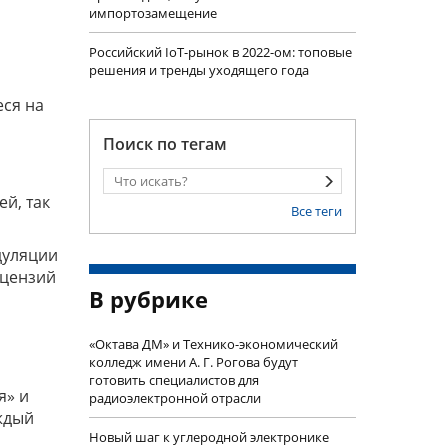
импортозамещение
Российский IoT-рынок в 2022-ом: топовые
решения и тренды уходящего года
ся на
Поиск по тегам
й, так
Все теги
дуляции
ицензий
В рубрике
«Октава ДМ» и Технико-экономический
колледж имени А. Г. Рогова будут
готовить специалистов для
я» и
радиоэлектронной отрасли
ждый
Новый шаг к углеродной электронике