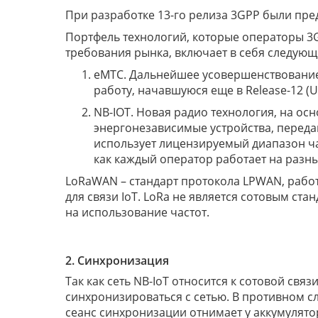
При разработке 13-го релиза 3GPP были пре
Портфель технологий, которые операторы 3
требования рынка, включает в себя следующ
eMTC. Дальнейшее усовершенствование
работу, начавшуюся еще в Release-12 (
NB-IOT. Новая радио технология, на ос
энергонезависимые устройства, перед
использует лицензируемый диапазон час
как каждый оператор работает на разны
LoRaWAN – стандарт протокола LPWAN, работ
для связи IoT. LoRa не является сотовым ст
на использование частот.
2. Синхронизация
Так как сеть NB-IoT относится к сотовой свя
синхронизироваться с сетью. В противном с
сеанс синхронизации отнимает у аккумулятор