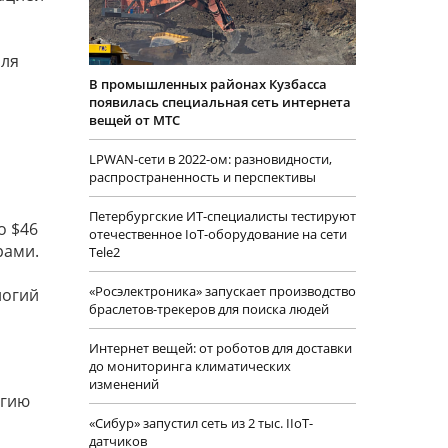
оля
В промышленных районах Кузбасса
появилась специальная сеть интернета
вещей от МТС
LPWAN-сети в 2022-ом: разновидности,
распространенность и перспективы
Петербургские ИТ-специалисты тестируют
о $46
отечественное IoT-оборудование на сети
рами.
Tele2
«Росэлектроника» запускает производство
логий
браслетов-трекеров для поиска людей
Интернет вещей: от роботов для доставки
до мониторинга климатических
изменений
огию
«Сибур» запустил сеть из 2 тыс. IIoT-
датчиков