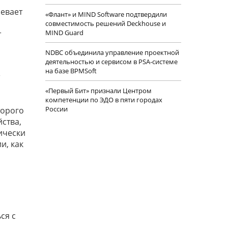
евает
«Флант» и MIND Software подтвердили
,
совместимость решений Deckhouse и
MIND Guard
т
NDBC объединила управление проектной
деятельностью и сервисом в PSA-системе
на базе BPMSoft
«Первый Бит» признали Центром
компетенции по ЭДО в пяти городах
России
торого
йства,
ически
и, как
ся с