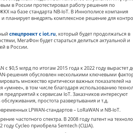
рвым в России протестировал работу решения по
ЖКХ на базе стандарта NB-IoT. В Иннополисе компания
 и планирует внедрять комплексное решение для контр
тный
спецпроект с iot.ru
, который будет продолжаться в
стями, МегаФон будет стараться делиться актуальной и
й в России.
с $0,5 млрд по итогам 2015 года к 2022 году вырастет д
LPWAN-решения обусловлен несколькими ключевыми факто
лировать множество критически важных показателей на
ся «умнее», в том числе благодаря использованию техно
ия предприятий к сервисам IoT. Заказчиков интересуют
 обслуживания, простота развертывания и т.д.
овременных LPWAN-стандартов – LoRaWAN и NB-IoT.
рение частотного спектра. В 2008 году патент на технол
12 году Cycleo приобрела Semtech (США).