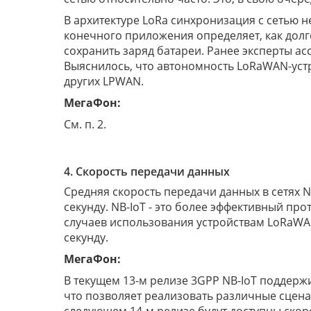
В архитектуре LoRa синхронизация с сетью н
конечного приложения определяет, как долго
сохранить заряд батареи. Ранее эксперты 
Выяснилось, что автономность LoRaWAN-устр
других LPWAN.
МегаФон:
Cм. п. 2.
4. Скорость передачи данных
Средняя скорость передачи данных в сетях NB-
секунду. NB-IoT - это более эффективный пр
случаев использования устройствам LoRaWAN
секунду.
МегаФон:
В текущем 13-м релизе 3GPP NB-IoT поддержив
что позволяет реализовать различные сцена