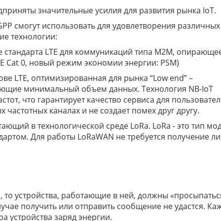
дприняты значительные усилия для развития рынка IoT.
GPP смогут использовать для удовлетворения различных
ие технологии:
 стандарта LTE для коммуникаций типа M2M, опирающее
UE Cat 0, новый режим экономии энергии: PSM)
нове LTE, оптимизированная для рынка “Low end” –
ающие минимальный объем данных. Технология NB-IoT
тот, что гарантирует качество сервиса для пользователе
х частотных каналах и не создает помех друг другу.
ающий в технологической среде LoRa. LoRa - это тип мо
андартом. Для работы LoRaWAN не требуется получение л
зи, то устройства, работающие в ней, должны «просыпатьс
лучае получить или отправить сообщение не удастся. Ка
а устройства заряд энергии.