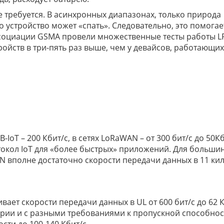
е требуется. В асинхронных диапазонах, только природа
 устройство может «спать». Следовательно, это помогае
ассоциации GSMA провели множественные тесты работы 
ойств в три-пять раз выше, чем у девайсов, работающих
IoT – 200 Кбит/с, в сетях LoRaWAN – от 300 бит/с до 50Кб
отокол IoT для «более быстрых» приложений. Для больши
 вполне достаточно скорости передачи данных в 11 кил
ает скорости передачи данных в UL от 600 бит/c до 62 К
рии и с разными требованиями к пропускной способност