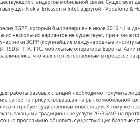
уществующих стандартов мобильной связи. Существует д
ыпущен Nokia, Ericsson и Intel, а другой - Vodafone & H
й релиз 3GPP, который был завершен в июле 2016 г. На д
ких нескольких вариантов не существует, при этом в п
е участники 3GPP (крупнейшие международные институты
ETSI, TSDSI, TTA, TTC, мобильные операторы Европы, Азии 
различались, что является естественным в процессе раз
му для работы базовых станций необходимо получить лиц
ния, ранее не присутствовавшая на рынке мобильной свя
олиса потребует существенных инвестиций. К тому же но
 оказывающими традиционные услуги 2G/3G/4G на прот
статочно программно обновить существующие базовые ст