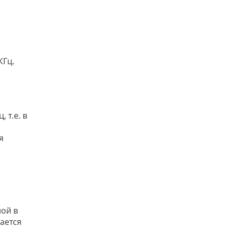
КГц.
 т.е. в
я
ной в
ается