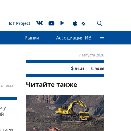
IoT Project
Рынки
Ассоциация ИВ
7 августа 2026
$
€
81.41
94.06
Читайте также
ь текст
и у
ий
ацией