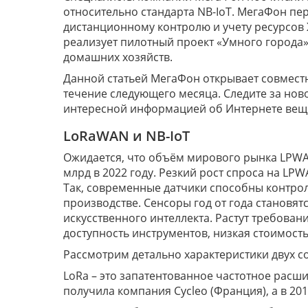
относительно стандарта NB-IoT. МегаФон пе
дистанционному контролю и учету ресурсов 
реализует пилотный проект «Умного города»
домашних хозяйств.
Данной статьей МегаФон открывает совмес
течение следующего месяца. Следите за ново
интересной информацией об Интернете веще
LoRaWAN и NB-IoT
Ожидается, что объём мирового рынка LPWAN 
млрд в 2022 году. Резкий рост спроса на 
Так, современные датчики способны контро
производстве. Сенсоры год от года становят
искусственного интеллекта. Растут требован
доступность инструментов, низкая стоимость
Рассмотрим детально характеристики двух с
LoRa – это запатентованное частотное расши
получила компания Cycleo (Франция), а в 20