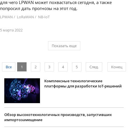
для чего LPWAN может похвастаться сегодня, а также
попросил дать прогнозы на этот год.
LPWAN
/
LoRaWAN
/
NB-IoT
5 марта 2022
Показать еще
Все
1
2
3
4
5
След.
Конец
Комплексные технологические
платформы для разработки IoT-решений
Обзор высокотехнологичных производств, запустивших
импортозамещение