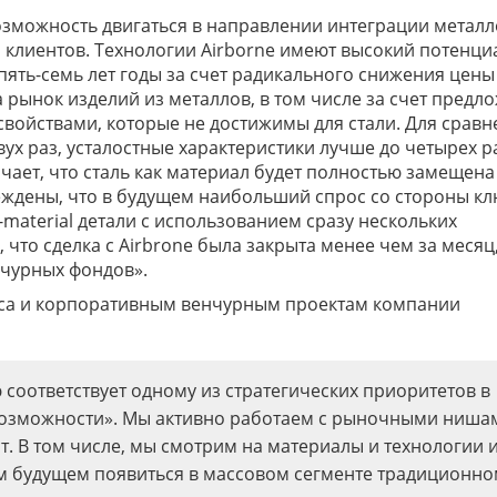
возможность двигаться в направлении интеграции металл
 клиентов. Технологии Airborne имеют высокий потенци
ять-семь лет годы за счет радикального снижения цены
 рынок изделий из металлов, в том числе за счет предл
войствами, которые не достижимы для стали. Для сравн
ух раз, усталостные характеристики лучше до четырех ра
ачает, что сталь как материал будет полностью замещена
ждены, что в будущем наибольший спрос со стороны к
-material детали с использованием сразу нескольких
, что сделка с Airbrone была закрыта менее чем за месяц
чурных фондов».
еса и корпоративным венчурным проектам компании
 соответствует одному из стратегических приоритетов в
 возможности». Мы активно работаем с рыночными нишам
. В том числе, мы смотрим на материалы и технологии 
м будущем появиться в массовом сегменте традиционно