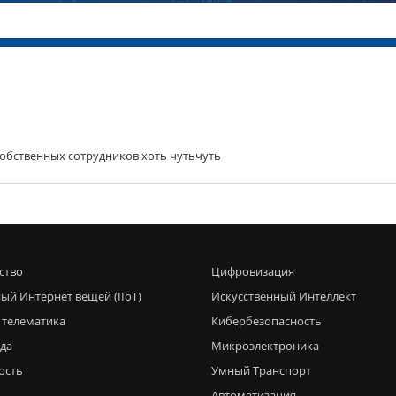
собственных сотрудников хоть чутьчуть
ство
Цифровизация
ый Интернет вещей (IIoT)
Искусственный Интеллект
 телематика
Кибербезопасность
еда
Микроэлектроника
ость
Умный Транспорт
Автоматизация