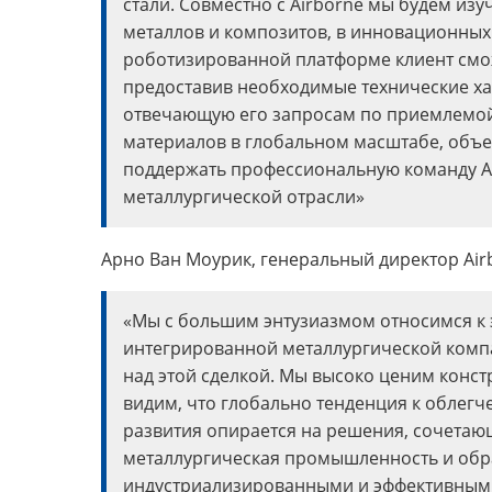
стали. Совместно с Airborne мы будем из
металлов и композитов, в инновационных
роботизированной платформе клиент смож
предоставив необходимые технические хар
отвечающую его запросам по приемлемой
материалов в глобальном масштабе, объем
поддержать профессиональную команду Ai
металлургической отрасли»
Арно Ван Моурик, генеральный директор Air
«Мы с большим энтузиазмом относимся к э
интегрированной металлургической компан
над этой сделкой. Мы высоко ценим конст
видим, что глобально тенденция к облегч
развития опирается на решения, сочетающ
металлургическая промышленность и обра
индустриализированными и эффективным