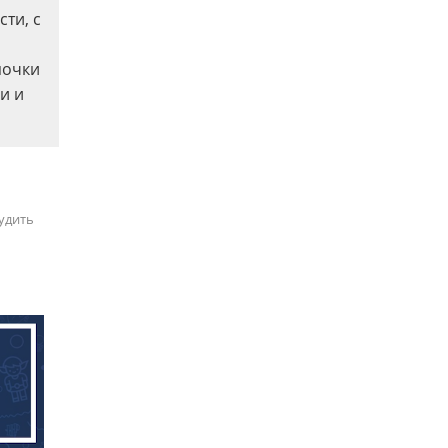
ти, с
почки
и и
удить