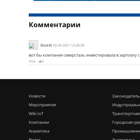
Комментарии
Guest
02.05.2021 13:28:38
вот бы компания северсталь инвестировала в зарплату 
Имя
0
Новости
Законодатель
Мероприятия
Индустриальн
Wiki IoT
Транспортная
Компании
Городская ср
Аналитика
Промышленн
Видео
Энергетика