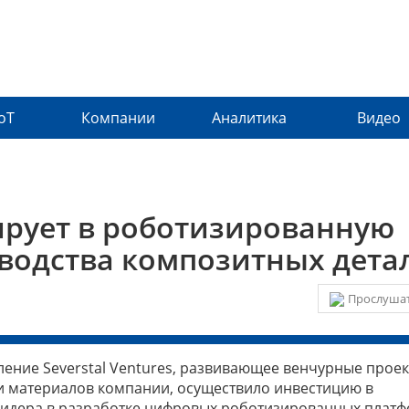
IoT
Компании
Аналитика
Видео
ирует в роботизированную
водства композитных дета
Прослушат
ление Severstal Ventures, развивающее венчурные проек
и материалов компании, осуществило инвестицию в
лидера в разработке цифровых роботизированных плат