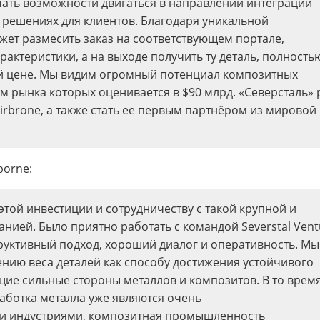
учать возможности двигаться в направлении интеграции
 решениях для клиентов. Благодаря уникальной
ет размесить заказ на соответствующем портале,
актеристики, а на выходе получить ту деталь, полность
 цене. Мы видим огромный потенциал композитных
 рынка которых оценивается в $90 млрд. «Северсталь» 
rbrone, а также стать ее первым партнёром из мировой
borne:
той инвестиции и сотрудничеству с такой крупной и
ией. Было приятно работать с командой Severstal Vent
руктивный подход, хороший диалог и оперативность. Мы
ению веса деталей как способу достижения устойчивого
ие сильные стороны металлов и композитов. В то время
ботка металла уже являются очень
и индустриями, композитная промышленность