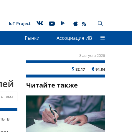
IoT Project
Рынки
Ассоциация ИВ
8 августа 2026
$
€
82.17
94.84
лей
Читайте также
ь текст
ты в
форм