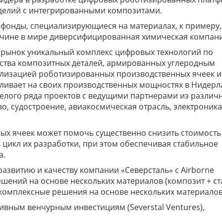
зделий с интегрированными композитами.
к фонды, специализирующиеся на материалах, к примеру,
еличине в мире диверсифицированная химическая компан
а рынок уникальный комплекс цифровых технологий по
ства композитных деталей, армированных углеродным
лизацией роботизированных производственных ячеек и
вливает на своих производственных мощностях в Нидерл
елого ряда проектов с ведущими партнерами из различ
о, судостроение, авиакосмическая отрасль, электроника
ых ячеек может помочь существенно снизить стоимость
 цикл их разработки, при этом обеспечивая стабильное
а.
азвитию и качеству компании «Северсталь» с Airborne
шений на основе нескольких материалов (композит + ста
 комплексные решения на основе нескольких материалов
ивным венчурным инвестициям (Severstal Ventures),