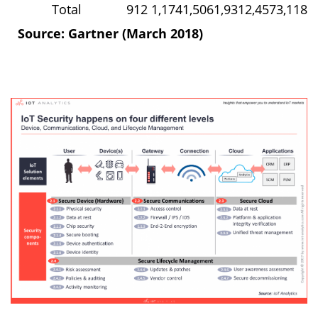
Total
912
1,174
1,506
1,931
2,457
3,118
Source: Gartner (March 2018)