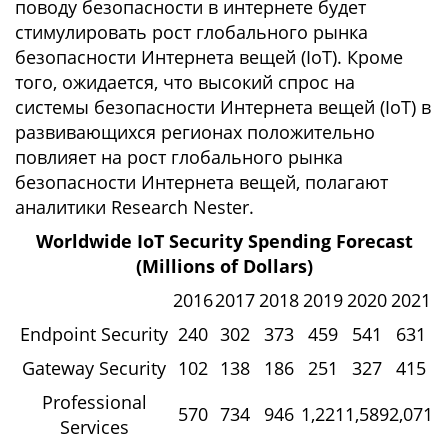
поводу безопасности в интернете будет
стимулировать рост глобального рынка
безопасности Интернета вещей (IoT). Кроме
того, ожидается, что высокий спрос на
системы безопасности Интернета вещей (IoT) в
развивающихся регионах положительно
повлияет на рост глобального рынка
безопасности Интернета вещей, полагают
аналитики Research Nester.
Worldwide IoT Security Spending Forecast
(Millions of Dollars)
2016
2017
2018
2019
2020
2021
Endpoint Security
240
302
373
459
541
631
Gateway Security
102
138
186
251
327
415
Professional
570
734
946
1,221
1,589
2,071
Services