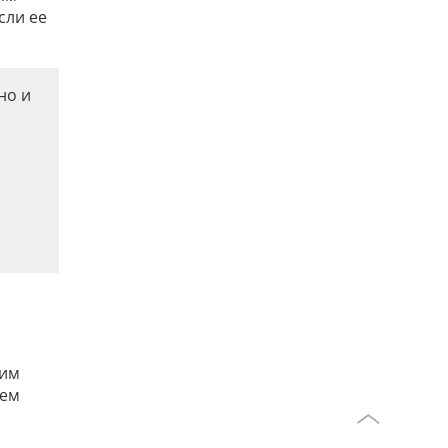
сли ее
но и
оим
сем