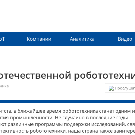
IoT
Компании
Аналитика
Видео
 отечественной робототехн
ника
Прослушат
тств, в ближайшее время робототехника станет одним и
тия промышленности. Не случайно в последние годы
ают различные программы поддержки исследований, св
пективность робототехники, наша страна также заинтер