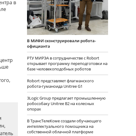
ентра в
але
В МИФИ сконструировали робота-
официанта
РТУ МИРЭА в сотрудничестве с Robort
центр
открывает программу переподготовки на
льше
базе человекоподобных роботов
ого,
Robort представляет флагманского
робота-гуманоида Unitree G1
3Logic Group предлагает промышленную
робособаку Unitree B2 на колесных
опорах
м
В ТрансТелеКоме создали обучающего
ин,
интеллектуального помощника на
собственной облачной платформе
датель