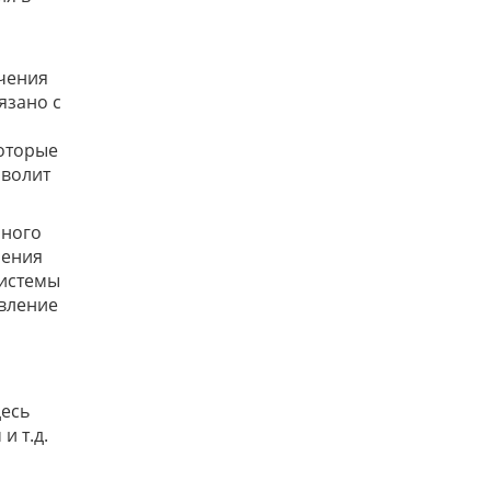
чения
язано с
которые
зволит
нного
ления
системы
авление
,
десь
и т.д.