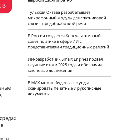
Тульская Октава разрабатывает
микрофонный модуль для спутниковой
связи с предобработкой речи
В России создается Консультативный
совет по этике в сфере ИИ с
представителями традиционных религий
ИИ-разработчик Smart Engines подвел
научные итоги 2025 года и обозначил
ключевые достижения
В MAX можно будет за секунды
ивные
сканировать печатные и рукописные
документы
к
средах
ые
ия в