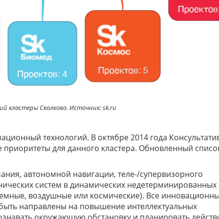
ий кластеры Сколково. Источник: sk.ru
ационный технологий. В октябре 2014 года Консультат
 приоритеты для данного кластера. Обновленный списо
ания, автономной навигации, теле-/супервизорного
нических систем в динамических недетерминированных 
земные, воздушные или космические). Все инновационн
быть направлены на повышение интеллектуальных
ознавать окружающую обстановку и планировать действ