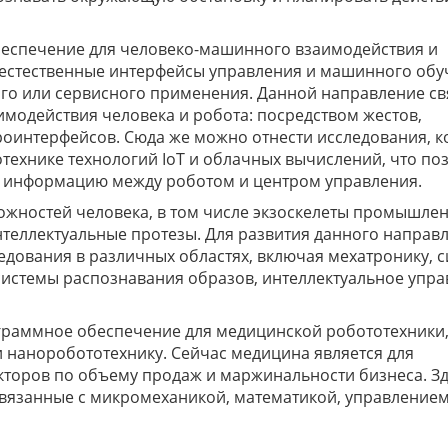
еспечение для человеко-машинного взаимодействия и
 естественные интерфейсы управления и машинного обу
го или сервисного применения. Данной направление св
модействия человека и робота: посредством жестов,
роинтерфейсов. Сюда же можно отнести исследования, 
технике технологий IoT и облачных вычислений, что по
 информацию между роботом и центром управления.
жностей человека, в том числе экзоскелеты промышле
теллектуальные протезы. Для развития данного направ
дования в различных областях, включая мехатронику, 
системы распознавания образов, интеллектуальное упр
граммное обеспечение для медицинской робототехники
и наноробототехнику. Сейчас медицина является для
кторов по объему продаж и маржинальности бизнеса. З
язанные с микромеханикой, математикой, управлением 