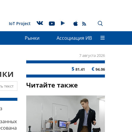
IoT Project
Рынки
Ассоциация ИВ
7 августа 2026
$
€
81.41
94.06
ики
Читайте также
ь текст
з
язанных
есована