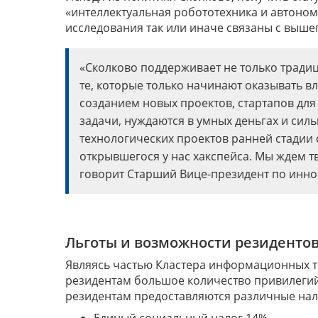
«интеллектуальная робототехника и автоном
исследования так или иначе связаны с вы
«Сколково поддерживает не только тради
те, которые только начинают оказывать в
созданием новых проектов, стартапов дл
задачи, нуждаются в умных деньгах и сил
технологических проектов ранней стадии
открывшегося у нас хакспейса. Мы ждем т
говорит Старший Вице-президент по инн
Льготы и возможности резиденто
Являясь частью Кластера информационных т
резидентам большое количество привилегий.
резидентам предоставляются различные нал
Единый социальный налог 14%