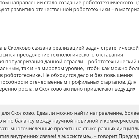
этом направлении стало создание робототехнического ц
твуют развитию отечественной робототехники – в матери
 в Сколково связана реализацией задач стратегической
носится преодоление технологического отставания
ая популяризация данной отрасли – робототехнический 
альным, так и на мировом уровне, чтобы как можно бо
в робототехнике. Не обходится дело и без повышения
пособности отечественным профильных стартапов. Для т
еренно росла, в Сколково активно привлекают ведущих
 для Сколково. Едва ли можно найти направление, более
 и по балансу между научной новизной и коммерчески
вать многочисленные проекты на стыке разных дисципл
тия внутренних связей в экосистеме», – говорит Предсе