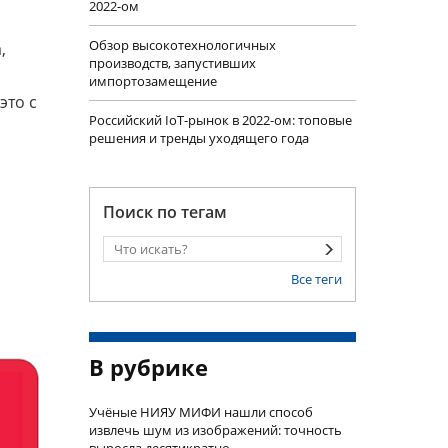
2022-ом
Обзор высокотехнологичных
,
производств, запустивших
импортозамещение
это с
Российский IoT-рынок в 2022-ом: топовые
решения и тренды уходящего года
Поиск по тегам
Все теги
В рубрике
Учëные НИЯУ МИФИ нашли способ
извлечь шум из изображений: точность
выросла десятикратно