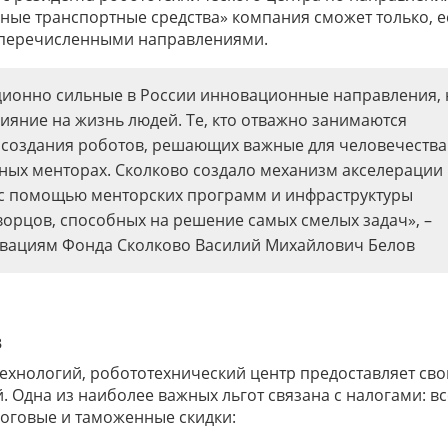
ные транспортные средства» компания сможет только, е
шеперечисленными направлениями.
ционно сильные в России инновационные направления, 
лияние на жизнь людей. Те, кто отважно занимаются
я создания роботов, решающих важные для человечества
ьных менторах. Сколково создало механизм акселерации
 с помощью менторских программ и инфраструктуры
ворцов, способных на решение самых смелых задач», –
овациям Фонда Сколково Василий Михайлович Белов
в
ехнологий, робототехнический центр предоставляет св
 Одна из наиболее важных льгот связана с налогами: в
оговые и таможенные скидки: