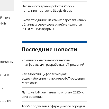
Первый пожарный робот в России
пополнил портфель 3Logic Group
ейших
Эксперт: одними из самых перспективных
кие
облачных сервисов в ритейле являются
IoT- и ML-платформы
Последние новости
Комплексные технологические
связаны
платформы для разработки IoT-решений
Как в России цифровизируют
е и в
водоснабжение на примере IoT-решения
МегаФона
ть
Лучшие IoT-компании по итогам 2022-го
и их решения
ласти
Топ-5 продуктов в сфере умного города в