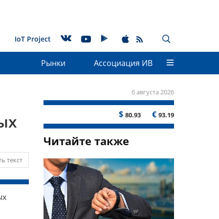
IoT Project
Рынки
Ассоциация ИВ
6 августа 2026
$
€
80.93
93.19
ых
Читайте также
ь текст
ых