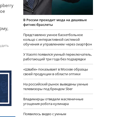
spberry
бое
В России проходит мода на дешевые
фитнес-браслеты
рму,
Представлено умное баскетбольное
кольцо с интерактивной системой
обучения и управлением через смартфон
удить
У Xiaomi появился умный переключатель,
работающий три года без подзарядки
«Швабе» показывает в Москве образцы
своей продукции в области оптики
На российский рынок выведены умные
телевизоры под брендом Sber
Владимирцы отведали масленичные
угощения робота-кулинара
Появилось видео с умным