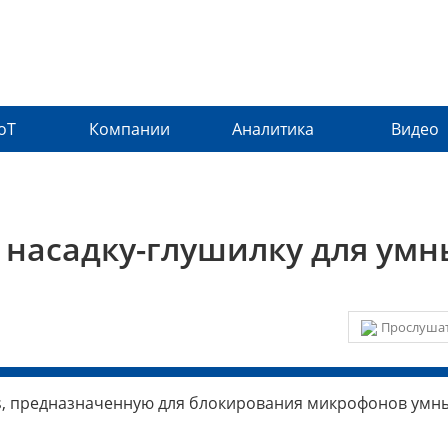
IoT
Компании
Аналитика
Видео
 насадку-глушилку для умн
Прослушат
ias, предназначенную для блокирования микрофонов умн