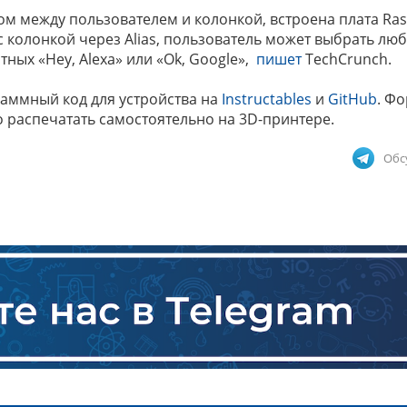
ом между пользователем и колонкой, встроена плата Ra
с колонкой через Alias, пользователь может выбрать лю
тных «Hey, Alexa» или «Ok, Google»,
пишет
TechCrunch.
аммный код для устройства на
Instructables
и
GitHub
. Фо
распечатать самостоятельно на 3D-принтере.
Обс