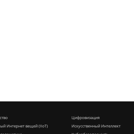
ство
Цифровизация
ый Интернет вещей (IIoT)
Искусственный Интеллект