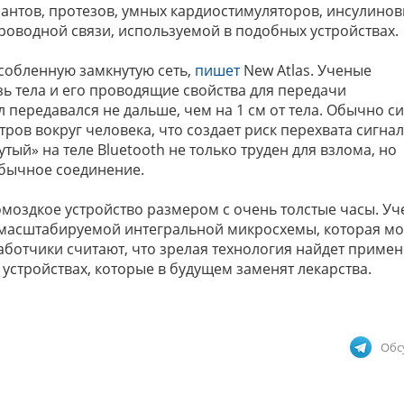
антов, протезов, умных кардиостимуляторов, инсулино
проводной связи, используемой в подобных устройствах.
собленную замкнутую сеть,
пишет
New Atlas. Ученые
зь тела и его проводящие свойства для передачи
 передавался не дальше, чем на 1 см от тела. Обычно с
ров вокруг человека, что создает риск перехвата сигнал
утый» на теле Bluetooth не только труден для взлома, но
обычное соединение.
омоздкое устройство размером с очень толстые часы. У
 масштабируемой интегральной микросхемы, которая м
работчики считают, что зрелая технология найдет примен
устройствах, которые в будущем заменят лекарства.
Обс