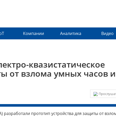
IoT
Компании
Аналитика
Видео
лектро-квазистатическое
ты от взлома умных часов и
Прослушат
) разработали прототип устройства для защиты от взло