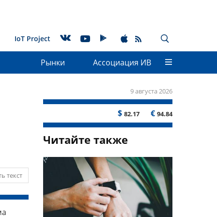
IoT Project
Рынки
Ассоциация ИВ
9 августа 2026
$
€
82.17
94.84
Читайте также
ь текст
ма