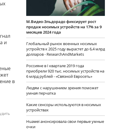
вых
М.Видео-Эльдорадо фиксирует рост
продаж носимых устройств на 17% за 9
месяцев 2024 года
игнал
а и
Глобальный рынок военных носимых
устройств к 2025 году вырастет до 6,4 млрд
долларов - ResearchAndMarkets
Россияне в I квартале 2019 года
ченые
приобрели 920 тыс. носимых устройств на
ожет
6 млрд рублей - «Связной Евросеть»
ение в
Людям с нарушением зрения поможет
умная перчатка
Какие сенсоры используются в носимых
устройствах
удить
Huawei анонсировала свои первые умные
очки