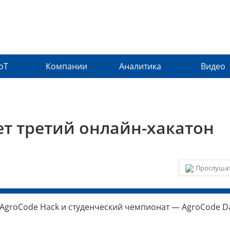
IoT
Компании
Аналитика
Видео
ет третий онлайн-хакатон
Прослушат
н AgroCode Hack и студенческий чемпионат — AgroCode D