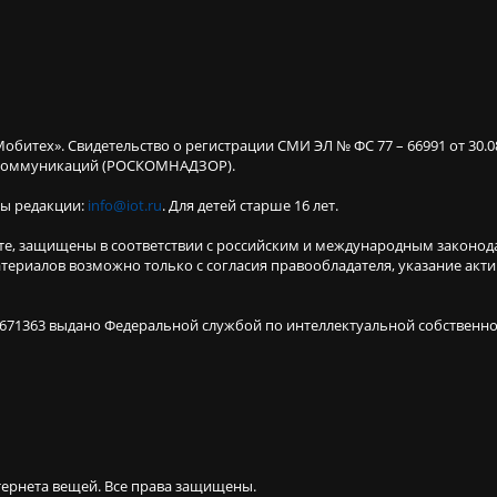
Мобитех». Свидетельство о регистрации СМИ ЭЛ № ФС 77 – 66991 от 30.
х коммуникаций (РОСКОМНАДЗОР).
ты редакции:
info@iot.ru
. Для детей старше 16 лет.
те, защищены в соответствии с российским и международным законод
териалов возможно только с согласия правообладателя, указание акт
671363 выдано Федеральной службой по интеллектуальной собственнос
тернета вещей.
Все права защищены.