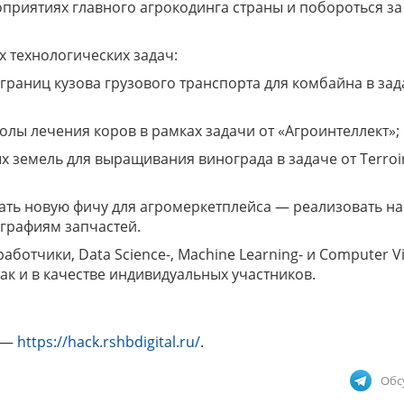
оприятиях главного агрокодинга страны и побороться за
х технологических задач:
раниц кузова грузового транспорта для комбайна в зад
лы лечения коров в рамках задачи от «Агроинтеллект»;
х земель для выращивания винограда в задаче от Terroi
ать новую фичу для агромеркетплейса — реализовать на
ографиям запчастей.
аботчики, Data Science-, Machine Learning- и Computer Vi
так и в качестве индивидуальных участников.
е —
https://hack.rshbdigital.ru/
.
Обс