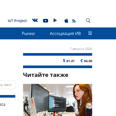
IoT Project
Рынки
Ассоциация ИВ
7 августа 2026
$
€
81.41
94.06
Читайте также
ь текст
ata