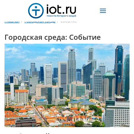
Главная
/
Городская среда
/
Событие
Городская среда: Событие