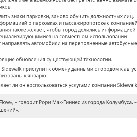
 должна иметь возможность беспрепятственно взимать о
иков.
вить знаки парковки, заново обучить должностных лиц,
нформацией о парковках и пассажиропотоке с компание
ания также желает, чтобы город делились информацией
пециализирующимися на совместном использовании
er направлять автомобили на переполненные автобусные
стоящие обновления существующей технологии.
Sidewalk приступит к обмену данными с городом к авгус
ализованы к январю.
ает ли он воспользоваться услугами компании Sidewalk
low», – говорит Рори Мак-Гиннес из города Колумбуса. –
ашений».