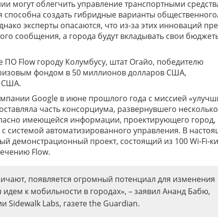
ии могут облегчить управление транспортными средств
ия способна создать гибридные варианты общественного
Однако эксперты опасаются, что из-за этих инноваций пр
го сообщения, а города будут вкладывать свои бюджет
е ПО Flow городу Колумбусу, штат Огайо, победителю
 призовым фондом в 50 миллионов долларов США,
 США.
омпании Google в июне прошлого года с миссией «улучш
 составляла часть консорциума, развернувшего несколько
огласно имеющейся информации, проектирующего город, 
 с системой автоматизированного управления. В настоя
ый демонстрационный проект, состоящий из 100 Wi-Fi-к
ечению Flow.
дничают, появляется огромный потенциал для изменения
 идем к мобильности в городах», – заявил Ананд Бабю,
Sidewalk Labs, газете the Guardian.