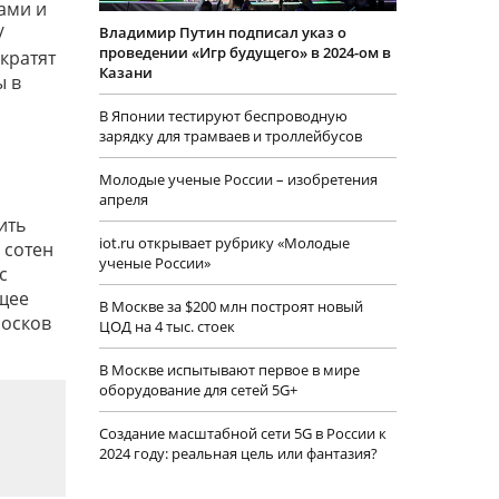
ами и
/
Владимир Путин подписал указ о
проведении «Игр будущего» в 2024-ом в
екратят
Казани
ы в
В Японии тестируют беспроводную
зарядку для трамваев и троллейбусов
Молодые ученые России – изобретения
апреля
ить
iot.ru открывает рубрику «Молодые
 сотен
ученые России»
с
щее
В Москве за $200 млн построят новый
иосков
ЦОД на 4 тыс. стоек
В Москве испытывают первое в мире
оборудование для сетей 5G+
Создание масштабной сети 5G в России к
2024 году: реальная цель или фантазия?