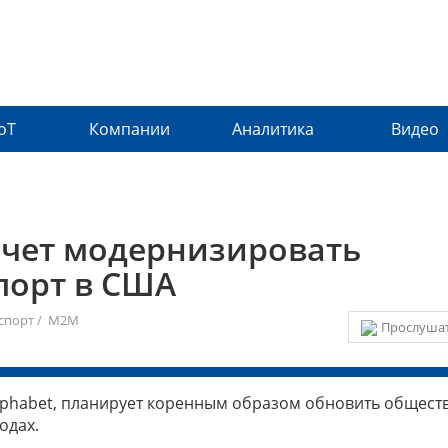
IoT
Компании
Аналитика
Видео
очет модернизировать
порт в США
спорт
/
M2M
Прослушат
Alphabet, планирует коренным образом обновить общес
одах.