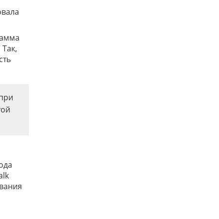
овала
рамма
 Так,
сть
 при
той
ода
alk
ования