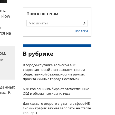
ета
Поиск по тегам
 Flow
я
Все теги
ся на
В рубрике
ом,
ое
В городе-спутнике Кольской АЭС
стартовал новый этап развития систем
общественной безопасности в рамках
проекта «Умные города Росатома»
 данных
60% компаний выбирают отечественные
и». В
СХД и объектные хранилища
Для каждого второго студента в сфере ИБ
гибкий график важнее зарплаты на старте
карьеры