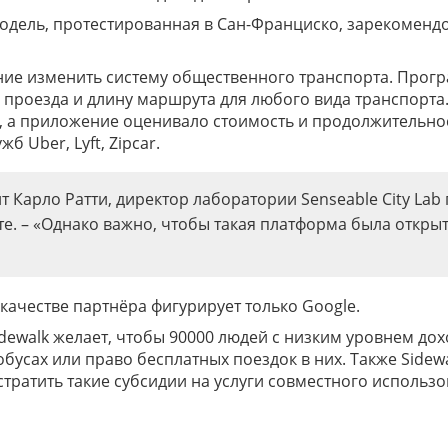
модель, протестированная в Сан-Франциско, зарекоменд
ание изменить систему общественного транспорта. Прог
ь проезда и длину маршрута для любого вида транспорта.
, а приложение оценивало стоимость и продолжительно
б Uber, Lyft, Zipcar.
ит Карло Ратти, директор лаборатории Senseable City Lab
е. – «Однако важно, чтобы такая платформа была откры
 качестве партнёра фигурирует только Google.
dewalk желает, чтобы 90000 людей с низким уровнем дох
обусах или право бесплатных поездок в них. Также Sidew
стратить такие субсидии на услуги совместного использ