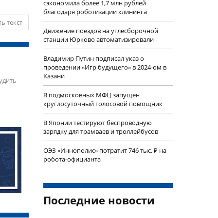
сэкономила более 1,7 млн рублей
благодаря роботизации клининга
ь текст
Движение поездов на углесборочной
станции Юрково автоматизировали
Владимир Путин подписал указ о
проведении «Игр будущего» в 2024-ом в
Казани
удить
В подмосковных МФЦ запущен
круглосуточный голосовой помощник
В Японии тестируют беспроводную
зарядку для трамваев и троллейбусов
ОЭЗ «Иннополис» потратит 746 тыс. ₽ на
робота-официанта
Последние новости