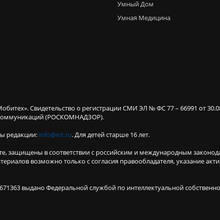
Умный Дом
Умная Медицина
Мобитех». Свидетельство о регистрации СМИ ЭЛ № ФС 77 – 66991 от 30.
х коммуникаций (РОСКОМНАДЗОР).
ты редакции:
info@iot.ru
. Для детей старше 16 лет.
те, защищены в соответствии с российским и международным законод
териалов возможно только с согласия правообладателя, указание акт
671363 выдано Федеральной службой по интеллектуальной собственнос