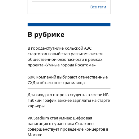
Все теги
В рубрике
В городе-спутнике Кольской АЭС
стартовал новый этап развития систем
общественной безопасности в рамках
проекта «Умные города Росатома»
60% компаний выбирают отечественные
СХД и объектные хранилища
Для каждого второго студента в сфере ИБ
гибкий график важнее зарплаты на старте
карьеры
VK Stadium стал умнее: цифровая
навигация от участника Сколково
совершенствует проведение концертов в
Москве