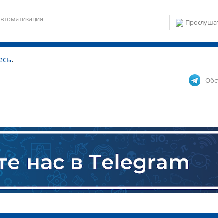
автоматизация
Прослушат
есь
.
Обс