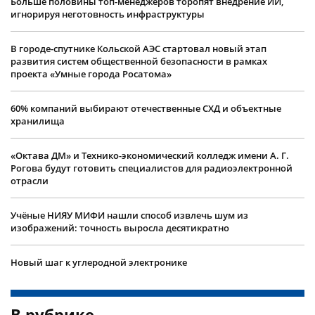
Больше половины топ-менеджеров торопят внедрение ИИ,
игнорируя неготовность инфраструктуры
В городе-спутнике Кольской АЭС стартовал новый этап
развития систем общественной безопасности в рамках
проекта «Умные города Росатома»
60% компаний выбирают отечественные СХД и объектные
хранилища
«Октава ДМ» и Технико-экономический колледж имени А. Г.
Рогова будут готовить специалистов для радиоэлектронной
отрасли
Учëные НИЯУ МИФИ нашли способ извлечь шум из
изображений: точность выросла десятикратно
Новый шаг к углеродной электронике
В рубрике