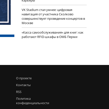
карьеры
VK Stadium стал умнее: цифровая
навигация от участника Сколково
совершенствует проведение концертов в
Москве
«Касса самообслуживания» для книг: как
работают RFID-шкафы в ОМБ Перми
О проекте
Контакты
RSS
Политика
конфиденциальности