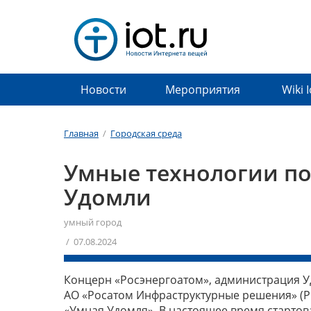
Новости
Мероприятия
Wiki 
Главная
/
Городская среда
Умные технологии п
Удомли
умный город
/ 07.08.2024
Концерн «Росэнергоатом», администрация Уд
АО «Росатом Инфраструктурные решения» (Р
«Умная Удомля». В настоящее время стартов