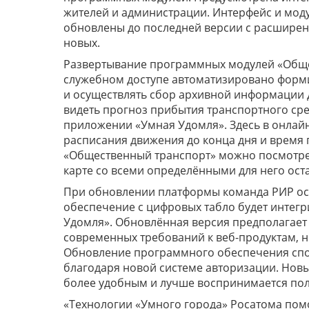
жителей и администрации. Интерфейс и моду
обновлены до последней версии с расшире
новых.
Развертывание программных модулей «Обще
служебном доступе автоматизировано формир
и осуществлять сбор архивной информации д
видеть прогноз прибытия транспортного ср
приложении «Умная Удомля». Здесь в онлай
расписания движения до конца дня и время 
«Общественный транспорт» можно посмотре
карте со всеми определёнными для него ост
При обновлении платформы команда РИР ос
обеспечение с цифровых табло будет интег
Удомля». Обновлённая версия предполагает 
современных требований к веб-продуктам, 
Обновление программного обеспечения спо
благодаря новой системе авторизации. Нов
более удобным и лучше воспринимается по
«Технологии «Умного города» Росатома пом