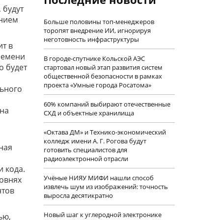
 будут
ением
Больше половины топ-менеджеров
торопят внедрение ИИ, игнорируя
неготовность инфраструктуры
т в
ремени
В городе-спутнике Кольской АЭС
о будет
стартовал новый этап развития систем
общественной безопасности в рамках
проекта «Умные города Росатома»
льного
60% компаний выбирают отечественные
на
СХД и объектные хранилища
«Октава ДМ» и Технико-экономический
колледж имени А. Г. Рогова будут
ная
готовить специалистов для
радиоэлектронной отрасли
 кода.
Учëные НИЯУ МИФИ нашли способ
овнях
извлечь шум из изображений: точность
нтов
выросла десятикратно
Новый шаг к углеродной электронике
ью,