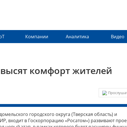
IoT
Компании
Аналитика
Видео
овысят комфорт жителей
Прослушат
омельского городского округа (Тверская область) и
ИР, входит в Госкорпорацию «Росатом») развивают прое
ал новый этап, в рамках которого будет расширен функ