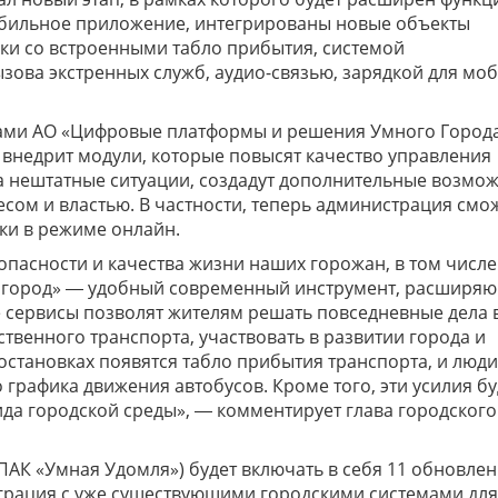
обильное приложение, интегрированы новые объекты
ки со встроенными табло прибытия, системой
ова экстренных служб, аудио-связью, зарядкой для мо
тами АО «Цифровые платформы и решения Умного Город
я внедрит модули, которые повысят качество управления
а нештатные ситуации, создадут дополнительные возмо
есом и властью. В частности, теперь администрация смо
ки в режиме онлайн.
асности и качества жизни наших горожан, в том числе
 город» ― удобный современный инструмент, расширя
 сервисы позволят жителям решать повседневные дела 
венного транспорта, участвовать в развитии города и
остановках появятся табло прибытия транспорта, и люди
 графика движения автобусов. Кроме того, эти усилия бу
а городской среды», ― комментирует глава городского
ем.
АК «Умная Удомля») будет включать в себя 11 обновле
грация с уже существующими городскими системами для