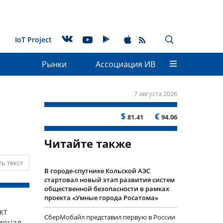
IoT Project
Рынки
Ассоциация ИВ
7 августа 2026
$
€
81.41
94.06
Читайте также
ь текст
В городе-спутнике Кольской АЭС
стартовал новый этап развития систем
общественной безопасности в рамках
проекта «Умные города Росатома»
кт
СберМобайл представил первую в России
ционал