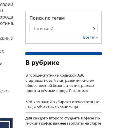
 своей
00
города
Поиск по тегам
отина.
Все теги
важный
со
В рубрике
ми
В городе-спутнике Кольской АЭС
стартовал новый этап развития систем
общественной безопасности в рамках
проекта «Умные города Росатома»
удить
60% компаний выбирают отечественные
СХД и объектные хранилища
Для каждого второго студента в сфере ИБ
гибкий график важнее зарплаты на старте