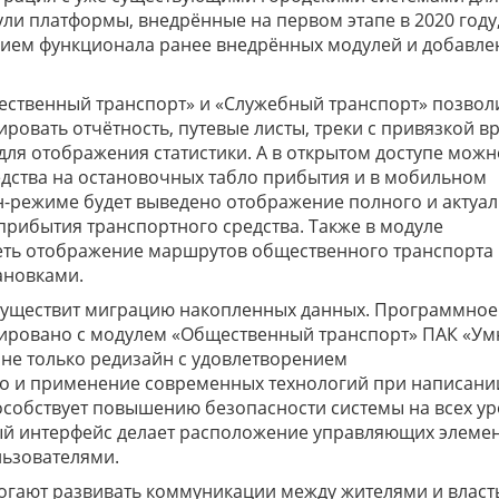
ли платформы, внедрённые на первом этапе в 2020 году,
нием функционала ранее внедрённых модулей и добавл
ственный транспорт» и «Служебный транспорт» позволи
овать отчётность, путевые листы, треки с привязкой в
ля отображения статистики. А в открытом доступе можн
едства на остановочных табло прибытия и в мобильном
н-режиме будет выведено отображение полного и актуа
прибытия транспортного средства. Также в модуле
ть отображение маршрутов общественного транспорта 
ановками.
уществит миграцию накопленных данных. Программное
рировано с модулем «Общественный транспорт» ПАК «Ум
не только редизайн с удовлетворением
но и применение современных технологий при написании
собствует повышению безопасности системы на всех ур
ый интерфейс делает расположение управляющих элеме
льзователями.
огают развивать коммуникации между жителями и власт