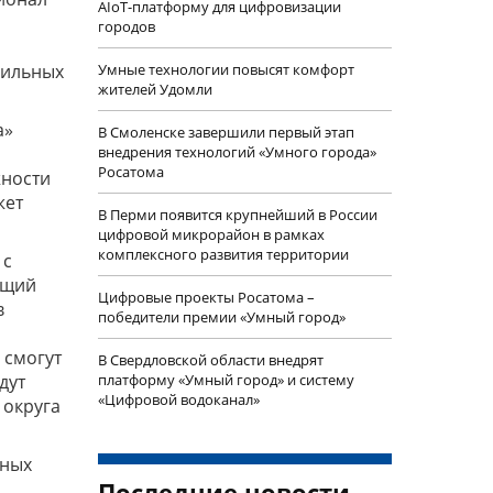
AIoT-платформу для цифровизации
городов
бильных
Умные технологии повысят комфорт
жителей Удомли
а»
В Смоленске завершили первый этап
внедрения технологий «Умного города»
Росатома
жности
жет
В Перми появится крупнейший в России
цифровой микрорайон в рамках
комплексного развития территории
 с
ющий
Цифровые проекты Росатома –
в
победители премии «Умный город»
 смогут
В Свердловской области внедрят
дут
платформу «Умный город» и систему
«Цифровой водоканал»
 округа
нных
Последние новости