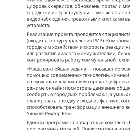
цифровых сервисов, обновлены портал и м
городской инфраструктуры ― умные останов
видеонаблюдения, тревожными кнопками выз
устройств.
Реализация проекта проводится специалис
(входит в контур управления РИР). Компани
городским хозяйством и скорость реакции н
для развития диалога между жителями, бизн
контролировать работу коммунальной техни
«Наша важнейшая задача ― повышение безоп
помощью современных технологий. «Умный
возможности для жителей города. Цифровые
режиме онлайн: посмотреть движение общест
сообщать о городских проблемах. На умных 
планировать поездку исходя из фактического
способствовать трансформации внешнего вид
Удомля Рихтер Р
Единый программно-аппаратный комплекс (П
программных модулей. Предусмотрена инте