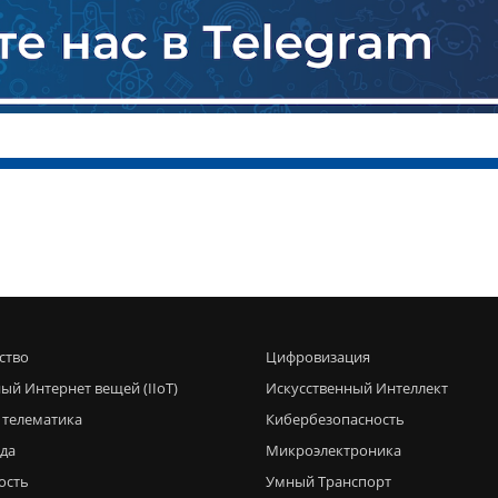
ство
Цифровизация
ый Интернет вещей (IIoT)
Искусственный Интеллект
 телематика
Кибербезопасность
еда
Микроэлектроника
ость
Умный Транспорт