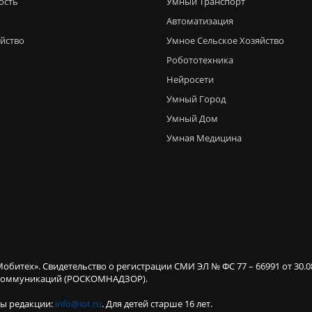
ость
Умный Транспорт
Автоматизация
яйство
Умное Сельское Хозяйство
Робототехника
Нейросети
Умный Город
Умный Дом
Умная Медицина
Мобитех». Свидетельство о регистрации СМИ ЭЛ № ФС 77 – 66991 от 30.
х коммуникаций (РОСКОМНАДЗОР).
ты редакции:
info@iot.ru
. Для детей старше 16 лет.