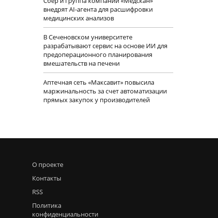
Сбер и группа компаний «Медскан»
внедрят AI-агента для расшифровки
медицинских анализов
В Сеченовском университете
разрабатывают сервис на основе ИИ для
предоперационного планирования
вмешательств на печени
Аптечная сеть «Максавит» повысила
маржинальность за счет автоматизации
прямых закупок у производителей
О проекте
Контакты
RSS
Политика
конфиденциальности