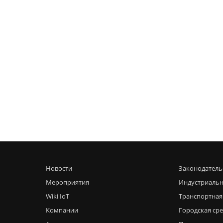
Новости
Законодатель
Мероприятия
Индустриальн
Wiki IoT
Транспортная
Компании
Городская ср