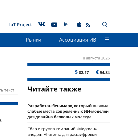
IoT Project
Рынки
Ассоциация ИВ
8 августа 2026
$
€
82.17
94.84
Читайте также
ь текст
Разработан бенчмарк, который выявил
слабые места современных ИИ-моделей
для дизайна белковых молекул
.
Сбер и группа компаний «Медскан»
внедрят AI-агента для расшифровки