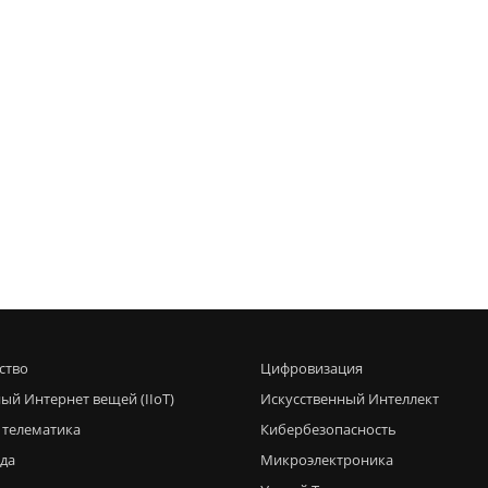
ство
Цифровизация
ый Интернет вещей (IIoT)
Искусственный Интеллект
 телематика
Кибербезопасность
еда
Микроэлектроника