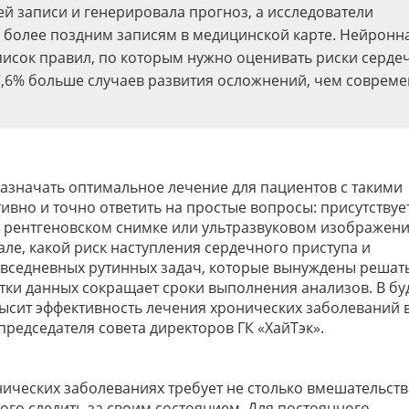
ей записи и генерировала прогноз, а исследователи
о более поздним записям в медицинской карте. Нейронн
писок правил, по которым нужно оценивать риски серде
 7,6% больше случаев развития осложнений, чем соврем
азначать оптимальное лечение для пациентов с такими
вно и точно ответить на простые вопросы: присутствует
 рентгеновском снимке или ультразвуковом изображени
ле, какой риск наступления сердечного приступа и
вседневных рутинных задач, которые вынуждены решат
отки данных сокращает сроки выполнения анализов. В б
высит эффективность лечения хронических заболеваний в
 председателя совета директоров ГК «ХайТэк».
ических заболеваниях требует не столько вмешательств
ого следить за своим состоянием. Для постоянного