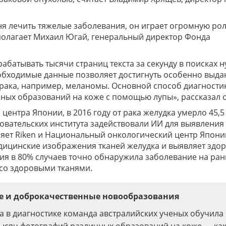
ня лечить тяжелые заболевания, он играет огромную рол
полагает Михаил Югай, генеральный директор Фонда
абатывать тысячи страниц текста за секунду в поисках 
обходимые данные позволяет достигнуть особенно выд
 рака, например, меланомы. Основной способ диагности
емных образований на коже с помощью лупы», рассказал 
нтра Японии, в 2016 году от рака желудка умерло 45,5 
овательских института задействовали ИИ для выявления
ляет Riken и Национальный онкологический центр Япони
едицинские изображения тканей желудка и выявляет здо
гия в 80% случаев точно обнаружила заболевание на ра
и со здоровыми тканями.
ые и доброкачественные новообразования
а в диагностике команда австралийских ученых обучила