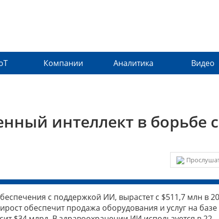
IoT
Компании
Аналитика
Видео
енный интеллект в борьбе с
Прослушат
спечения с поддержкой ИИ, вырастет с $511,7 млн в 20
рирост обеспечит продажа оборудования и услуг на базе
сит $34 млрд. В здравоохранении ИИ используется в 22