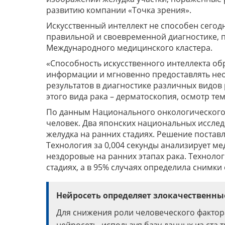
развитию компании «Точка зрения».
Искусственный интеллект не способен сегод
правильной и своевременной диагностике, 
Международного медицинского кластера.
«Способность искусственного интеллекта обр
информации и мгновенно предоставлять не
результатов в диагностике различных видов
этого вида рака – дерматоскопия, осмотр т
По данным Национального онкологического це
человек. Два японских национальных исслед
желудка на ранних стадиях. Решение постав
Технология за 0,004 секунды анализирует м
нездоровые на ранних этапах рака. Техноло
стадиях, а в 95% случаях определила снимк
Н
ейросеть определяет злокачественн
Для снижения роли человеческого фактор