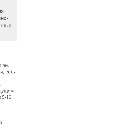
ая
чно-
енные
 ли,
и, есть
ь
удущем
 5-10
а