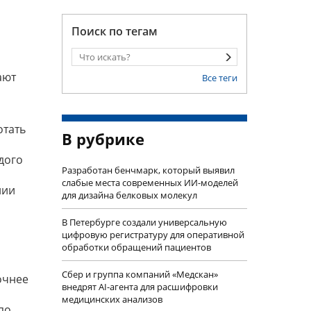
Поиск по тегам
ают
Все теги
отать
В рубрике
дого
Разработан бенчмарк, который выявил
слабые места современных ИИ-моделей
нии
для дизайна белковых молекул
В Петербурге создали универсальную
цифровую регистратуру для оперативной
обработки обращений пациентов
Сбер и группа компаний «Медскан»
точнее
внедрят AI-агента для расшифровки
медицинских анализов
по