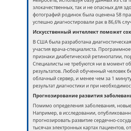
нейросеть, используя базу данных из ста
злокачественных, так и не опасных для зд
фотографий родинок была оценена 58 пра
успешно диагностировали рак в 86,6% слу
Искусственный интеллект поможет со
В США была разработана диагностическая
участия врача-специалиста. Программное
признаки диабетической ретинопатии, по
Специалисты не требуются ни в момент о
результатов. Любой обученный человек б
облачный сервер, и менее чем за 1 мину
результат диагностики и при необходимос
Прогнозирование развития заболеван
Помимо определения заболевания, новые 
Например, в исследовании, опубликованн
прогнозировать развитие сердечно-сосуди
тысячах электронных картах пациентов, о