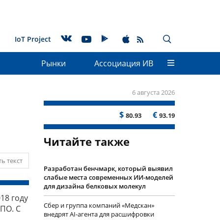
IoT Project
Рынки
Ассоциация ИВ
6 августа 2026
$
€
80.93
93.19
Читайте также
ь текст
Разработан бенчмарк, который выявил
слабые места современных ИИ-моделей
для дизайна белковых молекул
18 году
Сбер и группа компаний «Медскан»
 ПО. С
внедрят AI-агента для расшифровки