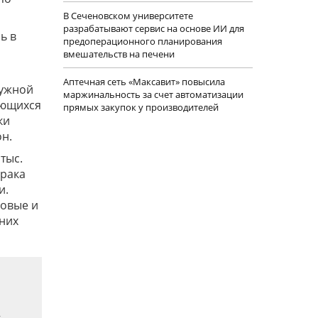
В Сеченовском университете
разрабатывают сервис на основе ИИ для
ь в
предоперационного планирования
вмешательств на печени
Аптечная сеть «Максавит» повысила
нужной
маржинальность за счет автоматизации
ающихся
прямых закупок у производителей
ки
он.
тыс.
 рака
и.
ровые и
нних