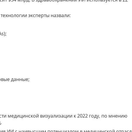
технологии эксперты назвали:
s);
овые данные;
ти медицинской визуализации к 2022 году, по мнению
д.
ния ИИ с наивысшим потенциалом в медицинской отрас