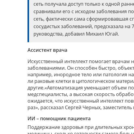
сеть получала доступ только к одной ранн
сравнивали его с исходом заболевания п
сеть, фактически сама сформировавшая с
сосудистых заболеваний, предсказала на
руководства, добавил Михаил Югай.
Ассистент врача
Искусственный интеллект помогает врачам н
заболеваниями. Он способен быстро, объекти
например, инородное тело или патология на
ли раковые клетки в цитологическом материа
другие.«Автоматизация уменьшает объем по
медспециалисты, а высокая скорость обраб
ожидается, что искусственный интеллект по
раз», рассказал Сергей Черных, заместитель
ИИ – помощник пациента
Поддержание здоровья при длительных хрон
медицины, сколько готовности самого больн