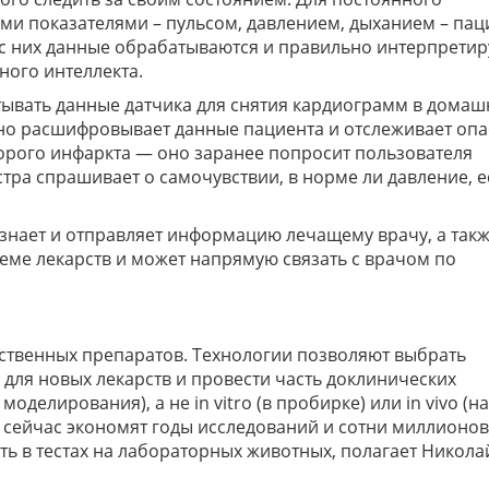
ми показателями – пульсом, давлением, дыханием – па
 с них данные обрабатываются и правильно интерпрети
ного интеллекта.
ывать данные датчика для снятия кардиограмм в домаш
вно расшифровывает данные пациента и отслеживает оп
орого инфаркта — оно заранее попросит пользователя
тра спрашивает о самочувствии, в норме ли давление, е
знает и отправляет информацию лечащему врачу, а такж
еме лекарств и может напрямую связать с врачом по
рственных препаратов. Технологии позволяют выбрать
для новых лекарств и провести часть доклинических
оделирования), а не in vitro (в пробирке) или in vivo (на
 сейчас экономят годы исследований и сотни миллионов
ть в тестах на лабораторных животных, полагает Никола