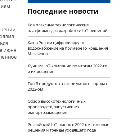
нием
Последние новости
Комплексные технологические
анении,
платформы для разработки IoT-решений
роявил
ться
Как в России цифровизируют
водоснабжение на примере IoT-решения
ле июня
МегаФона
вленное
Лучшие IoT-компании по итогам 2022-го
и их решения
Топ-5 продуктов в сфере умного города в
2022-ом
Обзор высокотехнологичных
производств, запустивших
импортозамещение
Российский IoT-рынок в 2022-ом: топовые
решения и тренды уходящего года