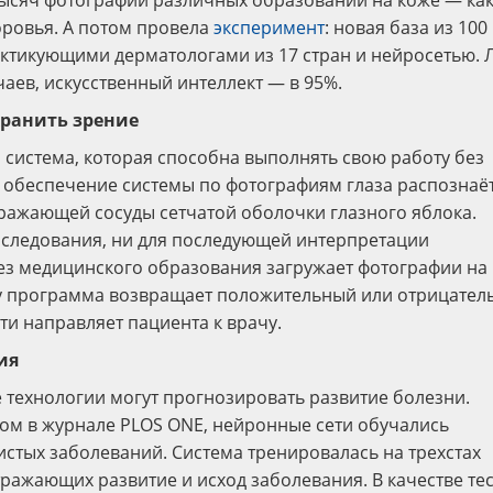
 тысяч фотографий различных образований на коже — ка
оровья. А потом провела
эксперимент
: новая база из 100
ктикующими дерматологами из 17 стран и нейросетью. 
чаев, искусственный интеллект — в 95%.
хранить зрение
 система, которая способна выполнять свою работу без
 обеспечение системы по фотографиям глаза распознаё
ражающей сосуды сетчатой оболочки глазного яблока.
бследования, ни для последующей интерпретации
ез медицинского образования загружает фотографии на
ту программа возвращает положительный или отрицател
ти направляет пациента к врачу.
ия
технологии могут прогнозировать развитие болезни.
ом в журнале PLOS ONE, нейронные сети обучались
стых заболеваний. Система тренировалась на трехстах
тражающих развитие и исход заболевания. В качестве те