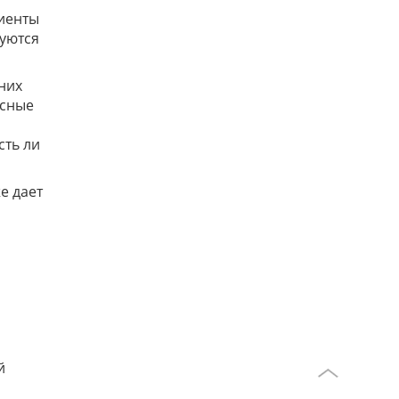
циенты
руются
них
асные
сть ли
е дает
й