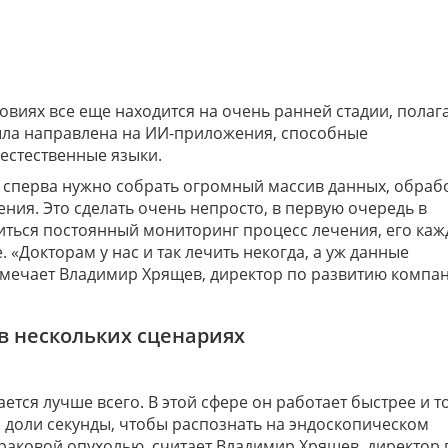
овиях все еще находится на очень ранней стадии, полаг
была направлена на ИИ-приложения, способные
естественные языки.
 сперва нужно собрать огромный массив данных, обраб
ния. Это сделать очень непросто, в первую очередь в
ться постоянный мониторинг процесс лечения, его каж
. «Докторам у нас и так лечить некогда, а уж данные
отмечает Владимир Хрящев, директор по развитию компа
в нескольких сценариях
чается лучше всего. В этой сфере он работает быстрее и 
, доли секунды, чтобы распознать на эндоскопическом
раковой опухолью, считает Владимир Хрящев, директор 