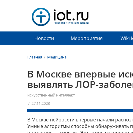
Новости
Мероприятия
Wiki 
Главная
/
Медицина
В Москве впервые ис
выявлять ЛОР-заболе
искусственный интеллект
/ 27.11.2023
В Москве нейросети впервые начали распозн
Умные алгоритмы способны обнаруживать по
патологию — синусит. Это самое распростр