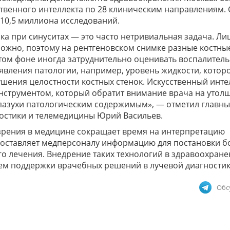
ственного интеллекта по 28 клиническим направлениям. 
0,5 миллиона исследований.
а при синуситах — это часто нетривиальная задача. Ли
ложно, поэтому на рентгеновском снимке разные костны
 этом фоне иногда затруднительно оценивать воспалител
оявления патологии, например, уровень жидкости, котор
ушения целостности костных стенок. Искусственный инте
инструментом, который обратит внимание врача на утол
 пазухи патологическим содержимым», — отметил главн
ностики и телемедицины Юрий Васильев.
зрения в медицине сокращает время на интерпретацию
едоставляет медперсоналу информацию для постановки б
о лечения. Внедрение таких технологий в здравоохран
тем поддержки врачебных решений в лучевой диагностик
Обс