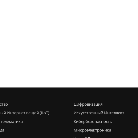
ство
Цифровизация
ый Интернет вещей (IIoT)
Искусственный Интеллект
 телематика
Кибербезопасность
еда
Микроэлектроника