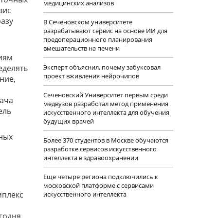
медицинских анализов
вис
разу
В Сеченовском университете
разрабатывают сервис на основе ИИ для
предоперационного планирования
вмешательств на печени
ниям
еделять
Эксперт объяснил, почему забуксовал
проект вживления нейрочипов
ние,
Сеченовский Университет первым среди
рача
медвузов разработал метод применения
ель
искусственного интеллекта для обучения
будущих врачей
ных
Более 370 студентов в Москве обучаются
разработке сервисов искусственного
интеллекта в здравоохранении
Еще четыре региона подключились к
московской платформе с сервисами
мплекс
искусственного интеллекта
годня