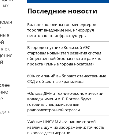
С их
Последние новости
цевая
Больше половины топ-менеджеров
е
торопят внедрение ИИ, игнорируя
ьные
неготовность инфраструктуры
ой
В городе-спутнике Кольской АЭС
ллект
стартовал новый этап развития систем
щение
общественной безопасности в рамках
ый
проекта «Умные города Росатома»
60% компаний выбирают отечественные
СХД и объектные хранилища
олее
ение
«Октава ДМ» и Технико-экономический
е.
колледж имени А. Г. Рогова будут
готовить специалистов для
радиоэлектронной отрасли
удить
Учëные НИЯУ МИФИ нашли способ
извлечь шум из изображений: точность
выросла десятикратно