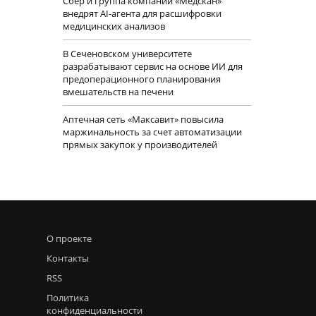
Сбер и группа компаний «Медскан»
внедрят AI-агента для расшифровки
медицинских анализов
В Сеченовском университете
разрабатывают сервис на основе ИИ для
предоперационного планирования
вмешательств на печени
Аптечная сеть «Максавит» повысила
маржинальность за счет автоматизации
прямых закупок у производителей
О проекте
Контакты
RSS
Политика
конфиденциальности