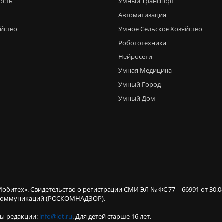
ость
Умный Транспорт
Автоматизация
яйство
Умное Сельское Хозяйство
Робототехника
Нейросети
Умная Медицина
Умный Город
Умный Дом
Мобитех». Свидетельство о регистрации СМИ ЭЛ № ФС 77 – 66991 от 30.
х коммуникаций (РОСКОМНАДЗОР).
ты редакции:
info@iot.ru
. Для детей старше 16 лет.