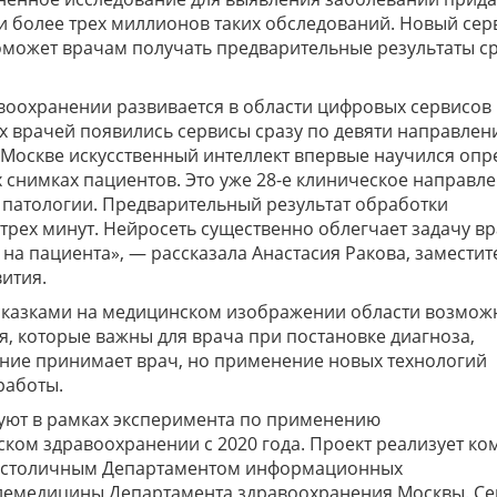
ли более трех миллионов таких обследований. Новый сер
поможет врачам получать предварительные результаты с
авоохранении развивается в области цифровых сервисов
ких врачей появились сервисы сразу по девяти направле
в Москве искусственный интеллект впервые научился опр
 снимках пациентов. Это уже 28-е клиническое направле
 патологии. Предварительный результат обработки
-трех минут. Нейросеть существенно облегчает задачу в
на пациента», — рассказала Анастасия Ракова, заместит
ития.
дсказками на медицинском изображении области возмож
я, которые важны для врача при постановке диагноза,
ение принимает врач, но применение новых технологий
работы.
зуют в рамках эксперимента по применению
ком здравоохранении с 2020 года. Проект реализует ко
о столичным Департаментом информационных
телемедицины Департамента здравоохранения Москвы. Се