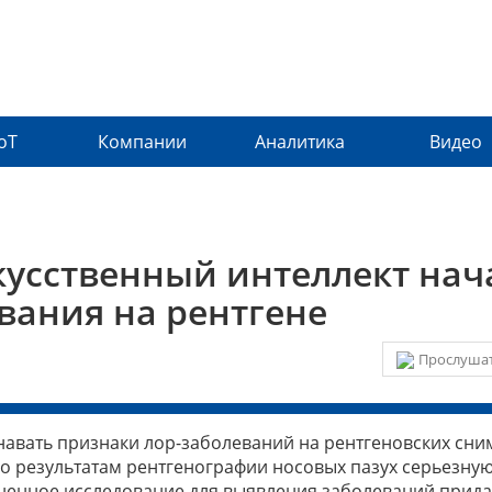
IoT
Компании
Аналитика
Видео
кусственный интеллект нач
вания на рентгене
Прослушат
авать признаки лор-заболеваний на рентгеновских сни
 результатам рентгенографии носовых пазух серьезну
аненное исследование для выявления заболеваний прид