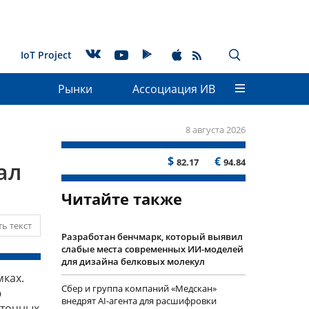
IoT Project
Рынки
Ассоциация ИВ
8 августа 2026
$
€
82.17
94.84
ал
Читайте также
ь текст
Разработан бенчмарк, который выявил
слабые места современных ИИ-моделей
для дизайна белковых молекул
мках.
Сбер и группа компаний «Медскан»
ю
внедрят AI-агента для расшифровки
аточных