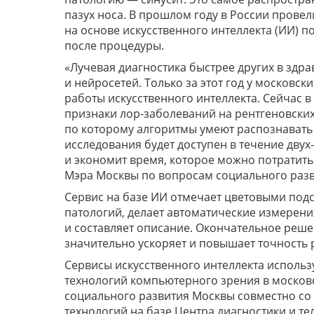
пазух носа. В прошлом году в России прове
на основе искусственного интеллекта (ИИ) 
после процедуры.
«Лучевая диагностика быстрее других в здр
и нейросетей. Только за этот год у московс
работы искусственного интеллекта. Сейчас 
признаки лор-заболеваний на рентгеновских
по которому алгоритмы умеют распознавать
исследования будет доступен в течение двух
и экономит время, которое можно потратить 
Мэра Москвы по вопросам социального разв
Сервис на базе ИИ отмечает цветовыми по
патологий, делает автоматические измерени
и составляет описание. Окончательное реш
значительно ускоряет и повышает точность 
Сервисы искусственного интеллекта исполь
технологий компьютерного зрения в московс
социального развития Москвы совместно с
технологий на базе Центра диагностики и 