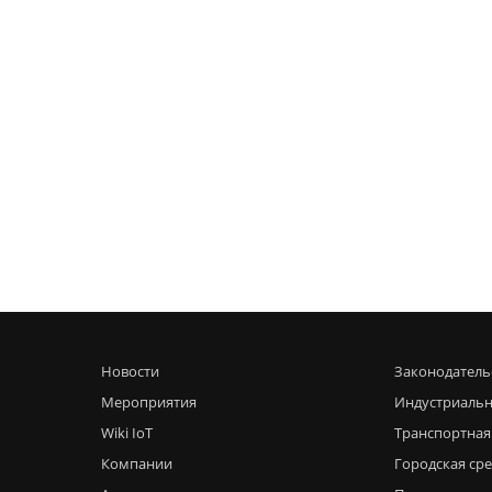
Новости
Законодатель
Мероприятия
Индустриальн
Wiki IoT
Транспортная
Компании
Городская ср