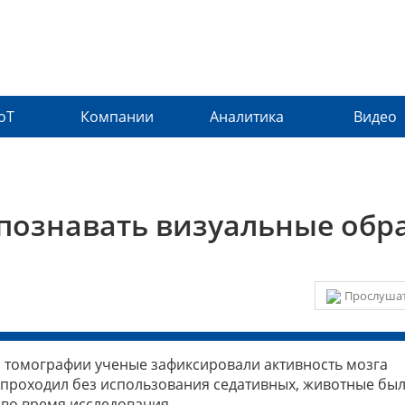
IoT
Компании
Аналитика
Видео
познавать визуальные обр
Прослушат
 томографии ученые зафиксировали активность мозга
 проходил без использования седативных, животные бы
 во время исследования.