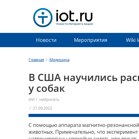
Новости
Мероприятия
Wiki 
Главная
/
Медицина
В США научились рас
у собак
ИИ
/
нейросеть
/ 21.09.2022
С помощью аппарата магнитно-резонансной
животных. Примечательно, что эксперимент
натренированы спокойно сидеть или лежать