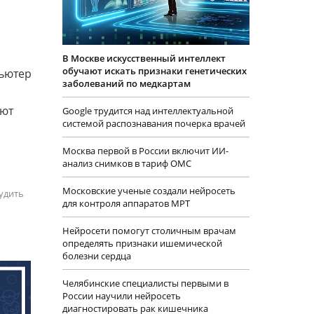
В Москве искусственный интеллект
обучают искать признаки генетических
пьютер
заболеваний по медкартам
еют
Google трудится над интеллектуальной
системой распознавания почерка врачей
Москва первой в России включит ИИ-
анализ снимков в тариф ОМС
Московские ученые создали нейросеть
удить
для контроля аппаратов МРТ
Нейросети помогут столичным врачам
определять признаки ишемической
болезни сердца
Челябинские специалисты первыми в
России научили нейросеть
диагностировать рак кишечника