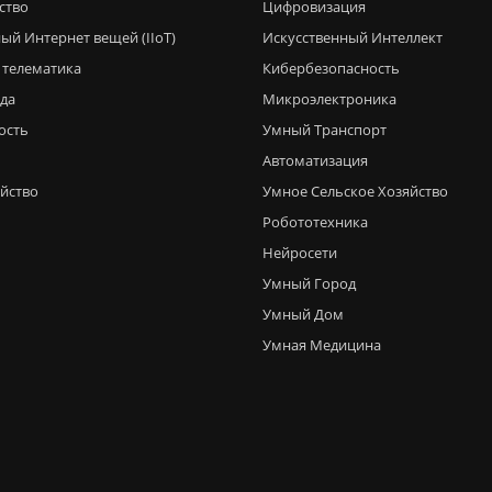
ство
Цифровизация
ый Интернет вещей (IIoT)
Искусственный Интеллект
 телематика
Кибербезопасность
еда
Микроэлектроника
ость
Умный Транспорт
Автоматизация
яйство
Умное Сельское Хозяйство
Робототехника
Нейросети
Умный Город
Умный Дом
Умная Медицина