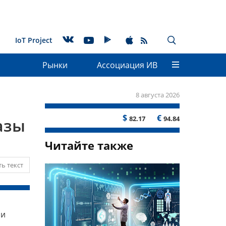
IoT Project
Рынки
Ассоциация ИВ
8 августа 2026
$
€
82.17
94.84
азы
Читайте также
ь текст
ли