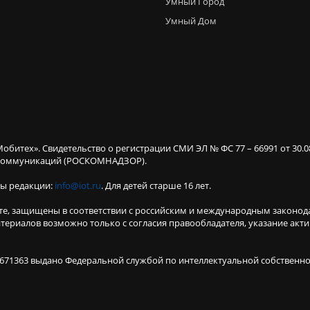
Умный Город
Умный Дом
Мобитех». Свидетельство о регистрации СМИ ЭЛ № ФС 77 – 66991 от 30.
х коммуникаций (РОСКОМНАДЗОР).
ты редакции:
info@iot.ru
. Для детей старше 16 лет.
те, защищены в соответствии с российским и международным законод
териалов возможно только с согласия правообладателя, указание акт
671363 выдано Федеральной службой по интеллектуальной собственнос