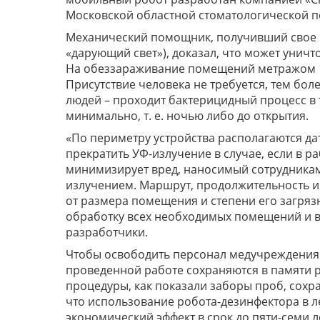
Московской областной стоматологической п
Механический помощник, получивший свое и
«дарующий свет»), доказал, что может уничт
На обеззараживание помещений метражом 15 
Присутствие человека не требуется, тем бо
людей – проходит бактерицидный процесс в т
минимально, т. е. ночью либо до открытия.
«По периметру устройства располагаются да
прекратить УФ-излучение в случае, если в р
минимизирует вред, наносимый сотрудника
излучением. Маршрут, продолжительность и
от размера помещения и степени его загряз
обработку всех необходимых помещений и в
разработчики.
Чтобы освободить персонал медучреждения
проведенной работе сохраняются в памяти 
процедуры, как показали заборы проб, сохр
что использование робота-дезинфектора в 
экономический эффект в срок до пяти-семи 