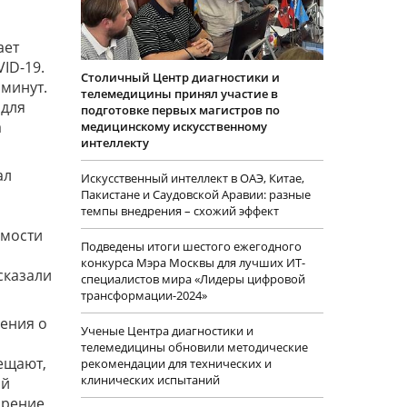
ает
ID-19.
Столичный Центр диагностики и
 минут.
телемедицины принял участие в
 для
подготовке первых магистров по
а
медицинскому искусственному
интеллекту
ал
Искусственный интеллект в ОАЭ, Китае,
Пакистане и Саудовской Аравии: разные
темпы внедрения – схожий эффект
имости
Подведены итоги шестого ежегодного
конкурса Мэра Москвы для лучших ИТ-
сказали
специалистов мира «Лидеры цифровой
трансформации-2024»
ения о
Ученые Центра диагностики и
телемедицины обновили методические
ещают,
рекомендации для технических и
клинических испытаний
ый
дрение