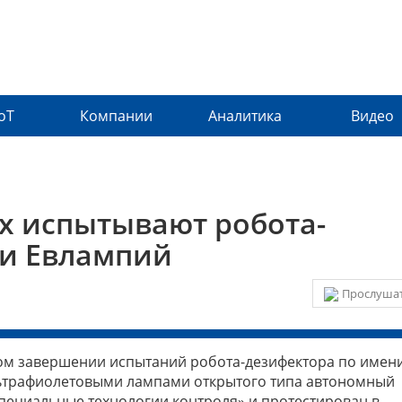
IoT
Компании
Аналитика
Видео
х испытывают робота-
ни Евлампий
Прослушат
м завершении испытаний робота-дезифектора по имен
ьтрафиолетовыми лампами открытого типа автономный
ециальные технологии контроля» и протестирован в