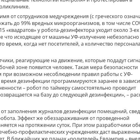
оликлинике.
мя от сотрудников медучреждения (с греческого означ
ожать до 99% вредных микроорганизмов, в том числе COV
«квадратов» у робота-дезинфектора уходит около 3-ех
лее что исходящее от машины УФ-излучение небезопасно
о время, когда нет посетителей, а количество персонал
тчики, реагирующие на движение, которые подадут сигн
абочей зоне появится человек. Такая мера безопасности
м при возможном несоблюдении правил работы с УФ-
 время дезинфекции программируются заранее в завис
ненности – робот по таймеру самостоятельно проводит
озвращается на базу до следующей дезинфекции», – рас
 от заполнения журналов дезинфекции помещений, свед
робота. Эффект же обеззараживания от проведенной
аняется на протяжении суток. При этом разработчики об
лечебно-профилактических учреждениях даст выраженн
лет. В ближайших же планах «родителей» Евлампия – вне