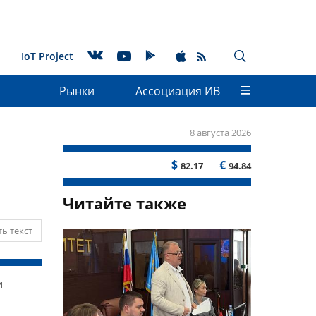
IoT Project
Рынки
Ассоциация ИВ
8 августа 2026
$
€
82.17
94.84
Читайте также
ь текст
и