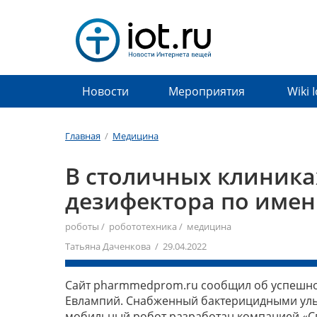
Новости
Мероприятия
Wiki 
Главная
/
Медицина
В столичных клиника
дезифектора по име
роботы
/
робототехника
/
медицина
Татьяна Даченкова / 29.04.2022
Сайт pharmmedprom.ru сообщил об успешно
Евлампий. Снабженный бактерицидными ул
мобильный робот разработан компанией «Сп