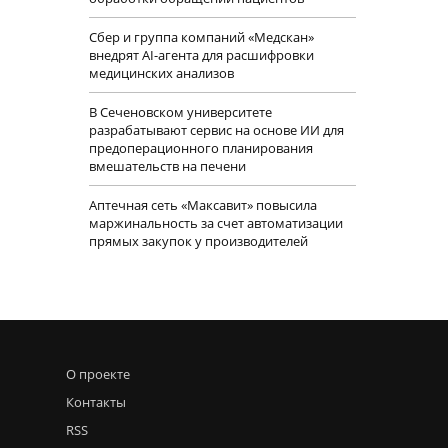
Сбер и группа компаний «Медскан»
внедрят AI-агента для расшифровки
медицинских анализов
В Сеченовском университете
разрабатывают сервис на основе ИИ для
предоперационного планирования
вмешательств на печени
Аптечная сеть «Максавит» повысила
маржинальность за счет автоматизации
прямых закупок у производителей
О проекте
Контакты
RSS