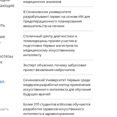
медицинских анализов
адающие
В Сеченовском университете
разрабатывают сервис на основе ИИ для
предоперационного планирования
ать
вмешательств на печени
ние
Столичный Центр диагностики и
телемедицины принял участие в
–
подготовке первых магистров по
медицинскому искусственному
интеллекту
ротезы
 к
Эксперт объяснил, почему забуксовал
проект вживления нейрочипов
Сеченовский Университет первым среди
ал
.
медвузов разработал метод применения
искусственного интеллекта для обучения
будущих врачей
Более 370 студентов в Москве обучаются
удить
разработке сервисов искусственного
интеллекта в здравоохранении