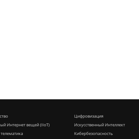
ство
Цифровизация
ый Интернет вещей (IIoT)
Искусственный Интеллект
 телематика
Кибербезопасность