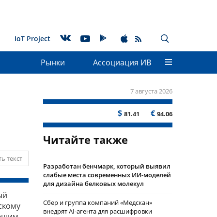
IoT Project
Рынки
Ассоциация ИВ
7 августа 2026
$
€
81.41
94.06
Читайте также
ь текст
Разработан бенчмарк, который выявил
слабые места современных ИИ-моделей
для дизайна белковых молекул
ый
Сбер и группа компаний «Медскан»
скому
внедрят AI-агента для расшифровки
ующим