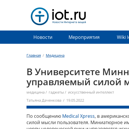
Новости
Мероприятия
Wiki 
Главная
/
Медицина
В Университете Минн
управляемый силой 
медицина
/
гаджеты
/
искусственный интеллект
Татьяна Даченкова / 19.05.2022
По сообщению
Medical Xpress
, в американс
силой мысли пользователя. Миниатюрное и
нерву человеческой руки и управляется ис