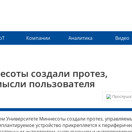
IoT
Компании
Аналитика
Видео
есоты создали протез,
мысли пользователя
Прослушат
ком Университете Миннесоты создали протез, управляем
мплантируемое устройство прикрепляется к перифериче
кусственным интеллектом, считывающим и интерпретир