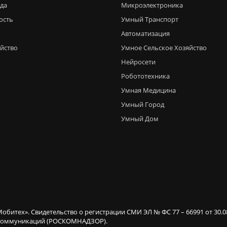
еда
Микроэлектроника
ость
Умный Транспорт
Автоматизация
яйство
Умное Сельское Хозяйство
Нейросети
Робототехника
Умная Медицина
Умный Город
Умный Дом
Мобитех». Свидетельство о регистрации СМИ ЭЛ № ФС 77 – 66991 от 30.
х коммуникаций (РОСКОМНАДЗОР).