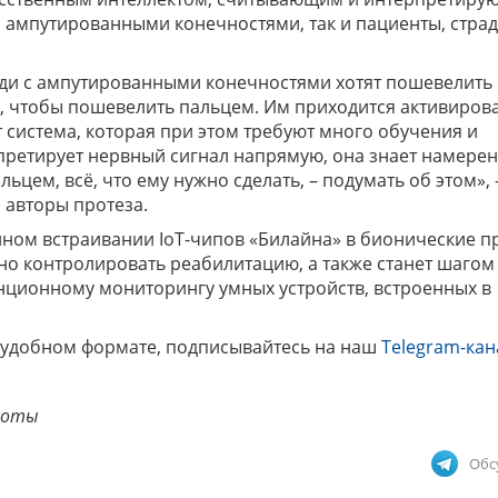
 с ампутированными конечностями, так и пациенты, стр
люди с ампутированными конечностями хотят пошевелить
м, чтобы пошевелить пальцем. Им приходится активиров
т система, которая при этом требуют много обучения и
претирует нервный сигнал напрямую, она знает намере
ьцем, всё, что ему нужно сделать, – подумать об этом», 
 авторы протеза.
йном встраивании IoT-чипов «Билайна» в бионические п
о контролировать реабилитацию, а также станет шагом
нционному мониторингу умных устройств, встроенных в
 удобном формате, подписывайтесь на наш
Telegram-кан
соты
Обс