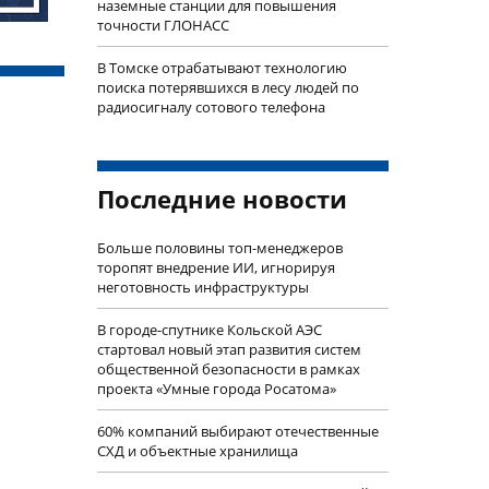
наземные станции для повышения
точности ГЛОНАСС
В Томске отрабатывают технологию
поиска потерявшихся в лесу людей по
радиосигналу сотового телефона
Последние новости
Больше половины топ-менеджеров
торопят внедрение ИИ, игнорируя
неготовность инфраструктуры
В городе-спутнике Кольской АЭС
стартовал новый этап развития систем
общественной безопасности в рамках
проекта «Умные города Росатома»
60% компаний выбирают отечественные
СХД и объектные хранилища