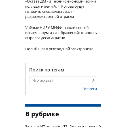
«Октава ДМ» и Технико-экономический
колледж имени А. Г. Рогова будут
готовить специалистов для
радиоэлектронной отрасли
Учëные НИЯУ МИФИ нашли способ
извлечь шум из изображений: точность
выросла десятикратно
Новый шаг к углеродной электронике
Поиск по тегам
Все теги
В рубрике
Эксперт ИТ-холдинга Т1: Для полноценной