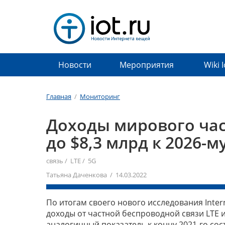
Новости
Мероприятия
Wiki 
Главная
/
Мониторинг
Доходы мирового час
до $8,3 млрд к 2026-м
связь
/
LTE
/
5G
Татьяна Даченкова / 14.03.2022
По итогам своего нового исследования Interna
доходы от частной беспроводной связи LTE и
аналогичный показатель к концу 2021-го сост