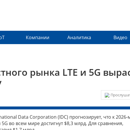
IoT
Компании
Аналитика
Видео
тного рынка LTE и 5G выра
у
Прослушат
tional Data Corporation (IDC) прогнозирует, что к 2026-
 5G во всем мире достигнут $8,3 млрд. Для сравнения,
авил $1,7 млрд.