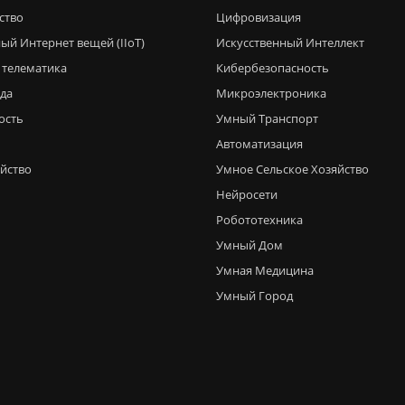
ство
Цифровизация
ый Интернет вещей (IIoT)
Искусственный Интеллект
 телематика
Кибербезопасность
еда
Микроэлектроника
ость
Умный Транспорт
Автоматизация
яйство
Умное Сельское Хозяйство
Нейросети
Робототехника
Умный Дом
Умная Медицина
Умный Город