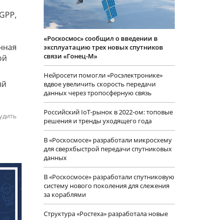
GPP,
«Роскосмос» сообщил о введении в
нная
эксплуатацию трех новых спутников
связи «Гонец-М»
ой
Нейросети помогли «Росэлектронике»
ый
вдвое увеличить скорость передачи
данных через тропосферную связь
Российский IoT-рынок в 2022-ом: топовые
удить
решения и тренды уходящего года
В «Роскосмосе» разработали микросхему
для сверхбыстрой передачи спутниковых
данных
В «Роскосмосе» разработали спутниковую
систему нового поколения для слежения
за кораблями
Структура «Ростеха» разработала новые