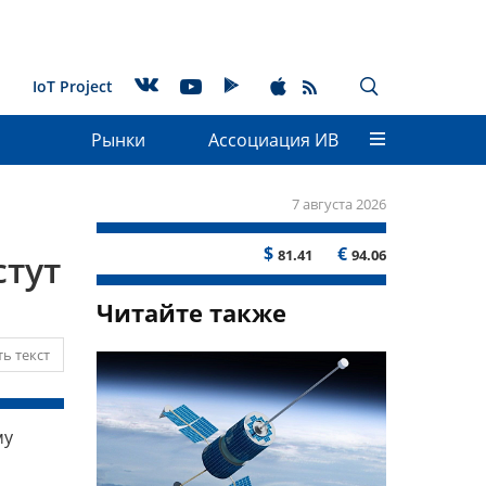
IoT Project
Рынки
Ассоциация ИВ
7 августа 2026
$
€
81.41
94.06
стут
Читайте также
ь текст
му