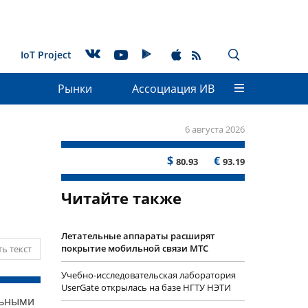
IoT Project
Рынки
Ассоциация ИВ
6 августа 2026
$
€
80.93
93.19
Читайте также
Летательные аппараты расширят
покрытие мобильной связи МТС
ь текст
Учебно-исследовательская лаборатория
UserGate открылась на базе НГТУ НЭТИ
льными