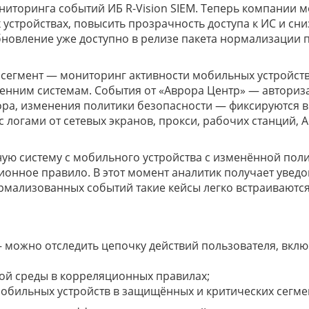
ниторинга событий ИБ R-Vision SIEM. Теперь компании м
устройствах, повысить прозрачность доступа к ИС и сни
бновление уже доступно в релизе пакета нормализации 
сегмент — мониторинг активности мобильных устройств
ренним системам. События от «Аврора Центр» — авториз
ра, изменения политики безопасности — фиксируются в
с логами от сетевых экранов, прокси, рабочих станций, A
ную систему с мобильного устройства с изменённой пол
ионное правило. В этот момент аналитик получает увед
рмализованных событий такие кейсы легко встраиваются
 можно отследить цепочку действий пользователя, вкл
ой среды в корреляционных правилах;
обильных устройств в защищённых и критических сегме