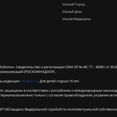
Умный Город
Умный Дом
Умная Медицина
Мобитех». Свидетельство о регистрации СМИ ЭЛ № ФС 77 – 66991 от 30.
х коммуникаций (РОСКОМНАДЗОР).
ты редакции:
info@iot.ru
. Для детей старше 16 лет.
те, защищены в соответствии с российским и международным законод
териалов возможно только с согласия правообладателя, указание акт
671363 выдано Федеральной службой по интеллектуальной собственнос