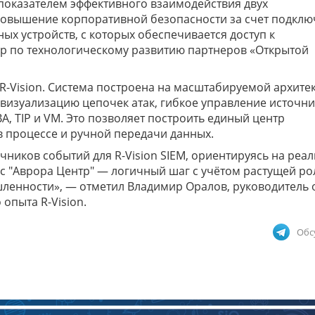
 показателем эффективного взаимодействия двух
овышение корпоративной безопасности за счет подклю
х устройств, с которых обеспечивается доступ к
р по технологическому развитию партнеров «Открытой
 R-Vision. Система построена на масштабируемой архитек
визуализацию цепочек атак, гибкое управление источн
, TIP и VM. Это позволяет построить единый центр
в процессе и ручной передачи данных.
ников событий для R-Vision SIEM, ориентируясь на реа
с "Аврора Центр" — логичный шаг с учётом растущей ро
шленности», — отметил Владимир Оралов, руководитель 
опыта R-Vision.
Обс