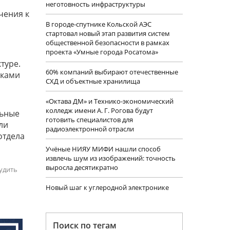
неготовность инфраструктуры
чения к
В городе-спутнике Кольской АЭС
стартовал новый этап развития систем
общественной безопасности в рамках
проекта «Умные города Росатома»
туре.
60% компаний выбирают отечественные
иками
СХД и объектные хранилища
«Октава ДМ» и Технико-экономический
колледж имени А. Г. Рогова будут
льные
готовить специалистов для
ли
радиоэлектронной отрасли
отдела
Учëные НИЯУ МИФИ нашли способ
извлечь шум из изображений: точность
выросла десятикратно
удить
Новый шаг к углеродной электронике
Поиск по тегам