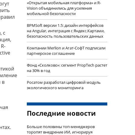
«Открытая мобильная платформа» и R-
огут
Vision объединились для усиления
зить
мобильной безопасности
правил
BPMSoft версии 1.5: дизайн интерфейсов
на Angular, интеграция с Яндекс.Картами,
, с
безопасность пользовательских данных
ация,
 R-
Компании Merlion и Агат-СофТ подписали
ctive
партнерское соглашение
Фонд «Сколково»: сегмент PropTech растет
итикой
на 30% в год
омление
 в
Росатом разработал цифровой модуль
экологического мониторинга
ючая
Последние новости
нтах.
Больше половины топ-менеджеров
торопят внедрение ИИ, игнорируя