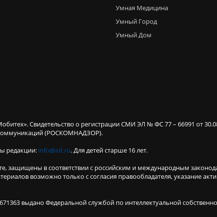
Умная Медицина
Умный Город
Умный Дом
Мобитех». Свидетельство о регистрации СМИ ЭЛ № ФС 77 – 66991 от 30.
х коммуникаций (РОСКОМНАДЗОР).
ты редакции:
info@iot.ru
. Для детей старше 16 лет.
те, защищены в соответствии с российским и международным законод
териалов возможно только с согласия правообладателя, указание акт
671363 выдано Федеральной службой по интеллектуальной собственнос