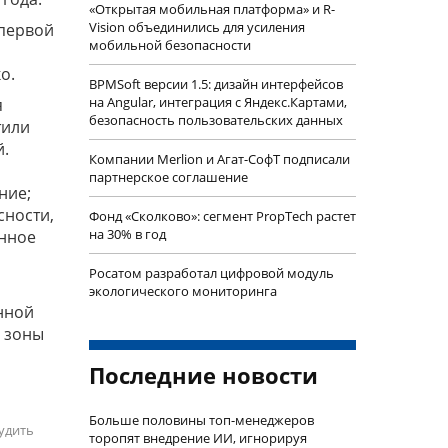
«Открытая мобильная платформа» и R-
Vision объединились для усиления
 первой
мобильной безопасности
о.
BPMSoft версии 1.5: дизайн интерфейсов
на Angular, интеграция с Яндекс.Картами,
я
безопасность пользовательских данных
тили
й.
Компании Merlion и Агат-СофТ подписали
партнерское соглашение
ние;
сности,
Фонд «Сколково»: сегмент PropTech растет
на 30% в год
нное
Росатом разработал цифровой модуль
экологического мониторинга
нной
й зоны
Последние новости
Больше половины топ-менеджеров
удить
торопят внедрение ИИ, игнорируя