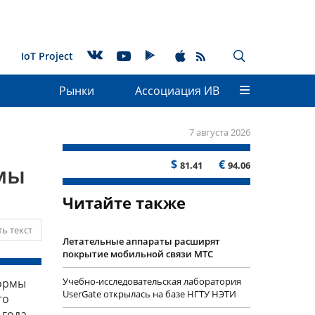
IoT Project
Рынки
Ассоциация ИВ
7 августа 2026
$
€
81.41
94.06
мы
Читайте также
ь текст
Летательные аппараты расширят
покрытие мобильной связи МТС
Учебно-исследовательская лаборатория
формы
UserGate открылась на базе НГТУ НЭТИ
го
 года.