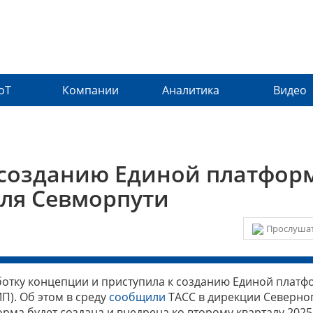
IoT
Компании
Аналитика
Видео
 созданию Единой платфор
ля Севморпути
Прослушат
отку концепции и приступила к созданию Единой плат
). Об этом в среду
сообщили
ТАСС в дирекции Северно
орма будет создана и внедрена ко второму кварталу 2025