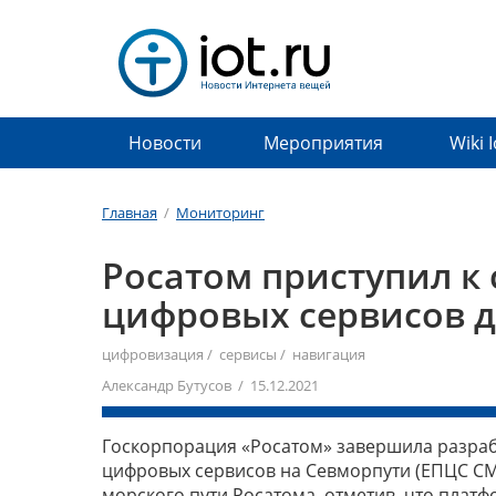
Новости
Мероприятия
Wiki 
Главная
/
Мониторинг
Росатом приступил к
цифровых сервисов д
цифровизация
/
сервисы
/
навигация
Александр Бутусов / 15.12.2021
Госкорпорация «Росатом» завершила разраб
цифровых сервисов на Севморпути (ЕПЦС СМП
морского пути Росатома, отметив, что платф