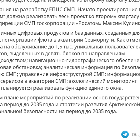
дания на разработку ЕПЦС СМП. Начато проектирование
“ должна реализовать весь проект ко второму кварталу
а дирекции СМП госкорпорации «Росатом» Максим Кулинк
ичных цифровых продуктов и баз данных, созданных дл
спетчеризации флота в акватории Севморпути. Как отме
 на обслуживание до 1,5 тыс. уникальных пользователе
сов, выделенных в девять блоков по направлениям
доходством; навигационно-гидрографического обеспече
овая обстановка; аналитическая информация по безопа
ию СМП; управление инфраструктурой СМП; информацио
и сервисов в акватории СМП; экологический мониторинг
 планируется реализовать функцию единого окна.
м плане мероприятий по реализации основ государстве
а период до 2035 года и стратегии развития Арктическо
нальной безопасности на период до 2035 года.
Обс