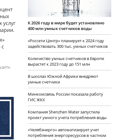
оцент
мных
 услуг
К 2026 году в мире будет установлено
400 млн умных счетчиков воды
варии.
х»
«Россети Центр» планирует к 2024 году
 с
задействовать 300 тыс. умных счетчиков
Количество умных счетчиков в Европе
вырастет к 2023 году до 151 млн
удить
В школах Южной Африки внедряют
умные счетчики
Минкомсвязь России показала работу
ГИС ЖКХ
Компания Shenzhen Water запустила
проект умного учета потребления воды
«Челябэнерго» автоматизирует учет
потребления энергоресурсов в частном