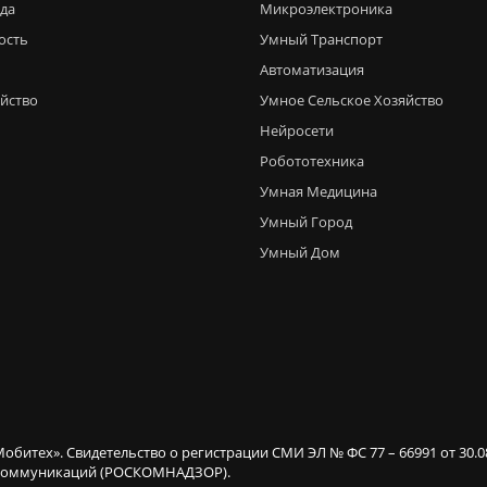
еда
Микроэлектроника
ость
Умный Транспорт
Автоматизация
яйство
Умное Сельское Хозяйство
Нейросети
Робототехника
Умная Медицина
Умный Город
Умный Дом
Мобитех». Свидетельство о регистрации СМИ ЭЛ № ФС 77 – 66991 от 30.
х коммуникаций (РОСКОМНАДЗОР).