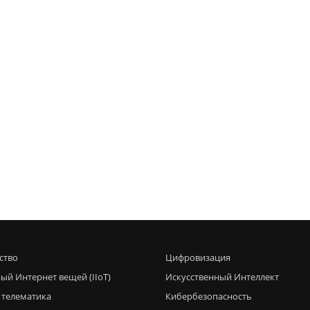
ство
Цифровизация
ый Интернет вещей (IIoT)
Искусственный Интеллект
 телематика
Кибербезопасность