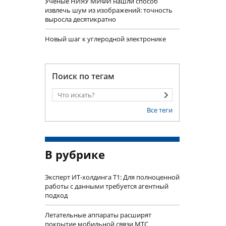
Учëные НИЯУ МИФИ нашли способ
извлечь шум из изображений: точность
выросла десятикратно
Новый шаг к углеродной электронике
Поиск по тегам
Все теги
В рубрике
Эксперт ИТ-холдинга Т1: Для полноценной
работы с данными требуется агентный
подход
Летательные аппараты расширят
покрытие мобильной связи МТС