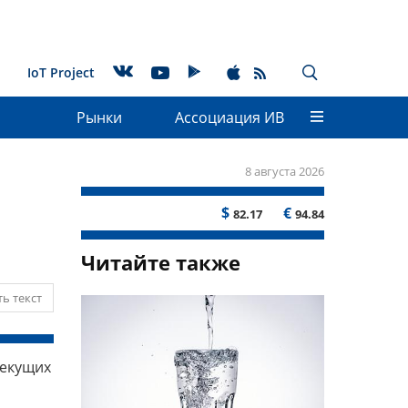
IoT Project
Рынки
Ассоциация ИВ
8 августа 2026
$
€
82.17
94.84
Читайте также
ь текст
текущих