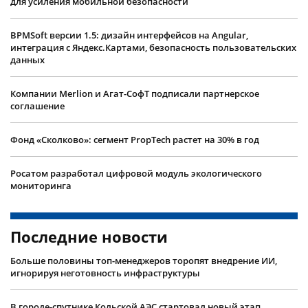
для усиления мобильной безопасности
BPMSoft версии 1.5: дизайн интерфейсов на Angular,
интеграция с Яндекс.Картами, безопасность пользовательских
данных
Компании Merlion и Агат-СофТ подписали партнерское
соглашение
Фонд «Сколково»: сегмент PropTech растет на 30% в год
Росатом разработал цифровой модуль экологического
мониторинга
Последние новости
Больше половины топ-менеджеров торопят внедрение ИИ,
игнорируя неготовность инфраструктуры
В городе-спутнике Кольской АЭС стартовал новый этап