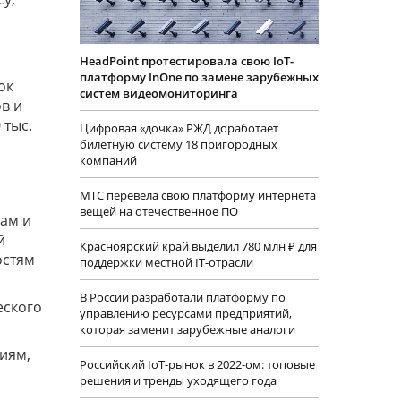
HeadPoint протестировала свою IoT-
платформу InOne по замене зарубежных
ок
систем видеомониторинга
ов и
 тыс.
Цифровая «дочка» РЖД доработает
билетную систему 18 пригородных
компаний
МТС перевела свою платформу интернета
вещей на отечественное ПО
кам и
й
Красноярский край выделил 780 млн ₽ для
остям
поддержки местной IT-отрасли
В России разработали платформу по
еского
управлению ресурсами предприятий,
которая заменит зарубежные аналоги
иям,
Российский IoT-рынок в 2022-ом: топовые
решения и тренды уходящего года