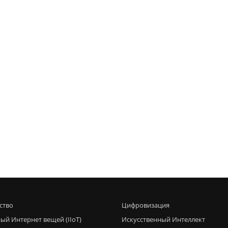
ство
Цифровизация
ый Интернет вещей (IIoT)
Искусственный Интеллект