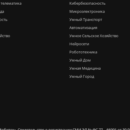
 телематика
Кибербезопасность
еда
Микроэлектроника
ость
Умный Транспорт
Автоматизация
яйство
Умное Сельское Хозяйство
Нейросети
Робототехника
Умный Дом
Умная Медицина
Умный Город
Мобитех». Свидетельство о регистрации СМИ ЭЛ № ФС 77 – 66991 от 30.