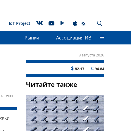
IoT Project
Рынки
Ассоциация ИВ
8 августа 2026
$
€
82.17
94.84
Читайте также
ь текст
ржки
у,