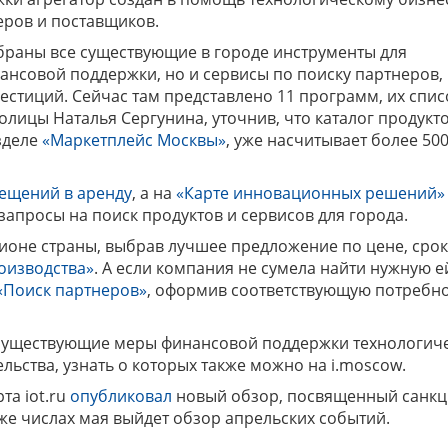
еров и поставщиков.
браны все существующие в городе инструменты для
ансовой поддержки, но и сервисы по поиску партнеров,
естиций. Сейчас там представлено 11 программ, их спис
толицы Наталья Сергунина, уточнив, что каталог продукт
зделе
«Маркетплейс Москвы»
, уже насчитывает более 500
мещений
в аренду
, а на
«Карте инновационных решений»
запросы на поиск продуктов и сервисов для города.
ионе страны, выбрав лучшее предложение по цене, сро
оизводства»
. А если компания не сумела найти нужную е
«Поиск партнеров»
, оформив соответствующую потребн
е существующие меры финансовой поддержки технологич
ьства, узнать о которых также можно на i.moscow.
та iot.ru
опубликовал
новый обзор, посвященный санкц
же числах мая выйдет обзор апрельских событий.