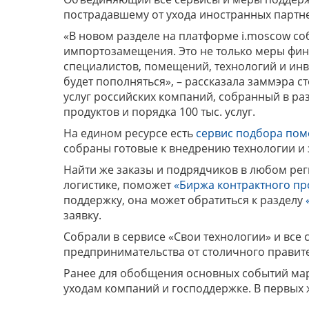
пострадавшему от ухода иностранных партн
«В новом разделе на платформе i.moscow со
импортозамещения. Это не только меры фин
специалистов, помещений, технологий и инв
будет пополняться», – рассказала заммэра с
услуг российских компаний, собранный в ра
продуктов и порядка 100 тыс. услуг.
На едином ресурсе есть
сервис подбора по
собраны готовые к внедрению технологии и 
Найти же заказы и подрядчиков в любом рег
логистике, поможет
«Биржа контрактного пр
поддержку, она может обратиться к разделу
заявку.
Собрали в сервисе «Свои технологии» и вс
предпринимательства от столичного правител
Ранее для обобщения основных событий мар
уходам компаний и господдержке. В первых 