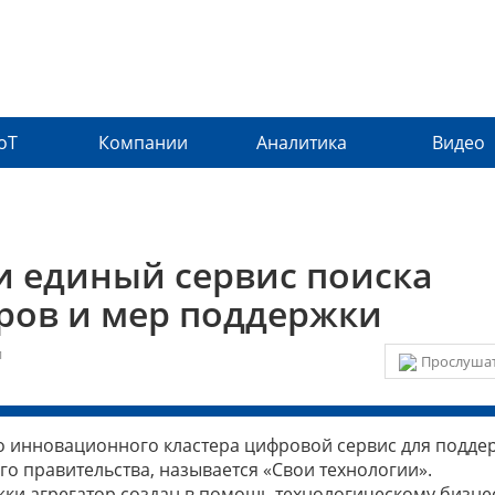
IoT
Компании
Аналитика
Видео
и единый сервис поиска
ров и мер поддержки
и
Прослушат
о инновационного кластера цифровой сервис для подде
о правительства, называется «Свои технологии».
и агрегатор создан в помощь технологическому бизнес