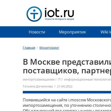
Новости
Мероприятия
Wiki 
Главная
/
Мониторинг
В Москве представил
поставщиков, партне
импортозамещение
/
IT
/
информационные технологи
Татьяна Даченкова / 21.04.2022
Появившийся на сайте i.moscow Московског
импортозамещения, по уточнению столичног
Объединяющий все сервисы и меры поддержк