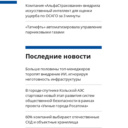
Компания «АльфаСтрахование» внедрила
искусственный интеллект для оценки
ущерба по ОСАГО за 3 минуты
«Татнефть» автоматизировала управление
парниковыми газами
Последние новости
Больше половины топ-менеджеров
торопят внедрение ИИ, игнорируя
неготовность инфраструктуры
В городе-спутнике Кольской АЭС
стартовал новый этап развития систем
общественной безопасности в рамках
проекта «Умные города Росатома»
60% компаний выбирают отечественные
СХД и объектные хранилища