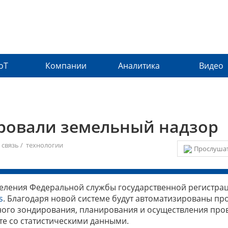
IoT
Компании
Аналитика
Видео
ровали земельный надзор
 связь
/
технологии
Прослушат
деления Федеральной службы государственной регистра
s
. Благодаря новой системе будут автоматизированы пр
ого зондирования, планирования и осуществления про
те со статистическими данными.