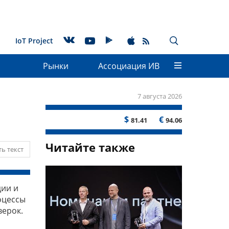
IoT Project
Рынки
Ассоциация ИВ
7 августа 2026
$
€
81.41
94.06
Читайте также
ь текст
ции и
оцессы
верок.