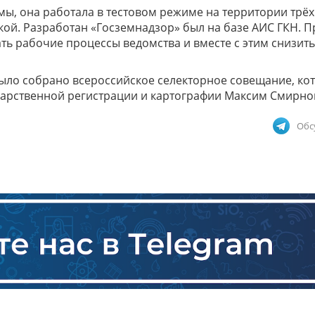
, она работала в тестовом режиме на территории трёх
кой. Разработан «Госземнадзор» был на базе АИС ГКН. П
ь рабочие процессы ведомства и вместе с этим снизить
было собрано всероссийское селекторное совещание, ко
дарственной регистрации и картографии Максим Смирн
Обс