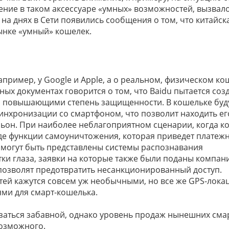
ление в таком аксессуаре «умных» возможностей, вызвал
на днях в Сети появились сообщения о том, что китайск
ынке «умный» кошелек.
например, у Google и Apple, а о реальном, физическом к
ных документах говорится о том, что Baidu пытается соз
, повышающими степень защищенности. В кошельке буд
инхронизации со смартфоном, что позволит находить ег
ньон. При наиболее неблагоприятном сценарии, когда к
оде функции самоуничтожения, которая приведет платеж
ве могут быть представлены системы распознавания
тки глаза, заявки на которые также были поданы компан
е позволят предотвратить несанкционированный доступ.
ей кажутся совсем уж необычными, но все же GPS-лока
ми для смарт-кошелька.
заться забавной, однако уровень продаж нынешних сма
возможного.