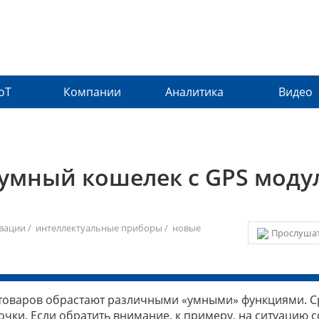
IoT
Компании
Аналитика
Видео
 умный кошелек с GPS моду
вации
/
интеллектуальные приборы
/
новые
Прослушат
 товаров обрастают различными «умными» функциями. С
очки. Если обратить внимание, к примеру, на ситуацию с