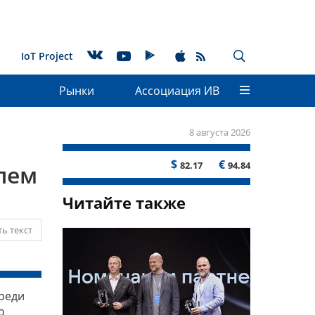
IoT Project
Рынки
Ассоциация ИВ
8 августа 2026
$
€
82.17
94.84
лем
Читайте также
ь текст
реди
о