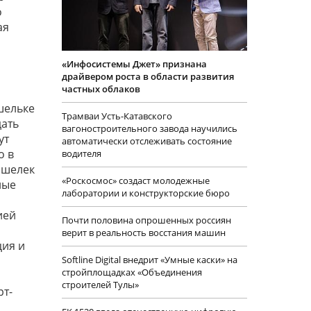
о
ая
«Инфосистемы Джет» признана
драйвером роста в области развития
частных облаков
ошельке
Трамваи Усть-Катавского
дать
вагоностроительного завода научились
ут
автоматически отслеживать состояние
о в
водителя
ошелек
«Роскосмос» создаст молодежные
ные
лаборатории и конструкторские бюро
ией
Почти половина опрошенных россиян
верит в реальность восстания машин
ция и
Softline Digital внедрит «Умные каски» на
стройплощадках «Объединения
строителей Тулы»
рт-