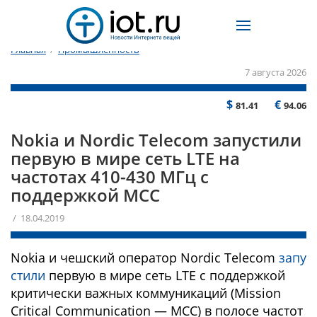
Главная
/
Промышленность
7 августа 2026
$
€
81.41
94.06
Nokia и Nordic Telecom запустили
первую в мире сеть LTE на
частотах 410-430 МГц с
поддержкой MCC
/ 18.04.2019
Nokia и чешский оператор Nordic Telecom
запу
стили
первую в мире сеть LTE с поддержкой
критически важных коммуникаций (Mission
Critical Communication — MCC) в полосе частот