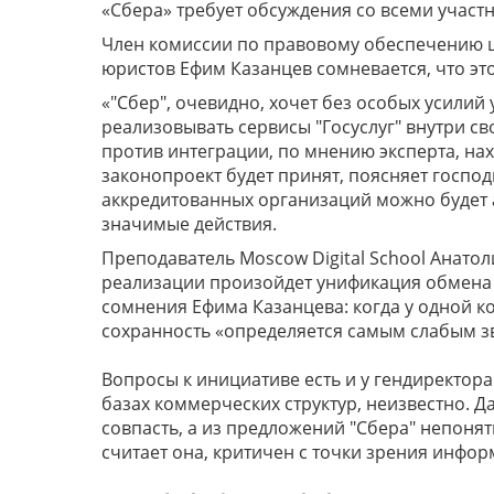
«Сбера» требует обсуждения со всеми участ
Член комиссии по правовому обеспечению 
юристов Ефим Казанцев сомневается, что эт
«"Сбер", очевидно, хочет без особых усилий
реализовывать сервисы "Госуслуг" внутри с
против интеграции, по мнению эксперта, нах
законопроект будет принят, поясняет госпо
аккредитованных организаций можно будет 
значимые действия.
Преподаватель Moscow Digital School Анатол
реализации произойдет унификация обмена 
сомнения Ефима Казанцева: когда у одной к
сохранность «определяется самым слабым зв
Вопросы к инициативе есть и у гендиректор
базах коммерческих структур, неизвестно. Д
совпасть, а из предложений "Сбера" непонятн
считает она, критичен с точки зрения инфо