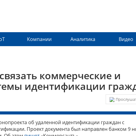
IoT
Компании
Аналитика
Видео
связать коммерческие и
стемы идентификации граж
Прослушат
конопроекта об удаленной идентификации граждан с
ификации. Проект документа был направлен банком 9 н
. Об этом
пишет
«Коммерсантъ».