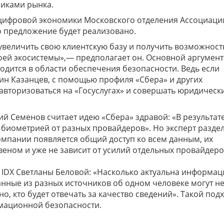
никами рынка.
цифровой экономики Московского отделения Ассоциаци
о предложение будет реализовано.
 увеличить свою клиентскую базу и получить возможност
воей экосистемы»,— предполагает он. Основной аргумент
одится в области обеспечения безопасности. Ведь если
дин Казанцев, с помощью профиля «Сбера» и других
авторизоваться на «Госуслугах» и совершать юридическ
ий Семенов считает идею «Сбера» здравой: «В результате
биометрией от разных провайдеров». Но эксперт раздел
омпании появляется общий доступ ко всем данным, их
еном и уже не зависит от усилий отдельных провайдеро
а IDX Светланы Беловой: «Насколько актуальна информац
анные из разных источников об одном человеке могут н
о, кто будет отвечать за качество сведений». Такой подх
рмационной безопасности.