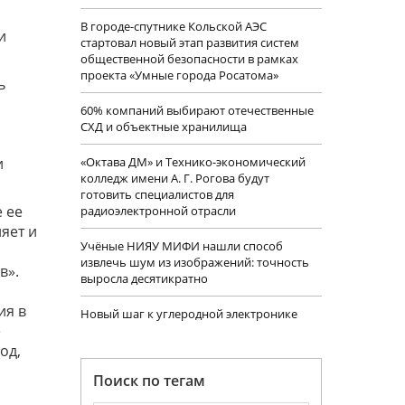
В городе-спутнике Кольской АЭС
и
стартовал новый этап развития систем
общественной безопасности в рамках
проекта «Умные города Росатома»
ь
60% компаний выбирают отечественные
СХД и объектные хранилища
и
«Октава ДМ» и Технико-экономический
колледж имени А. Г. Рогова будут
готовить специалистов для
 ее
радиоэлектронной отрасли
яет и
Учëные НИЯУ МИФИ нашли способ
извлечь шум из изображений: точность
в».
выросла десятикратно
ия в
Новый шаг к углеродной электронике
е
од,
Поиск по тегам