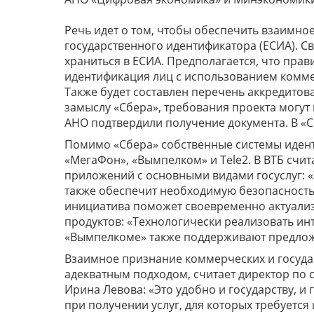
Речь идет о том, чтобы обеспечить взаимное
государственного идентификатора (ЕСИА). С
храниться в ЕСИА. Предполагается, что прав
идентификация лиц с использованием коммер
Также будет составлен перечень аккредито
замыслу «Сбера», требования проекта могут в
АНО подтвердили получение документа. В «С
Помимо «Сбера» собственные системы иденти
«МегаФон», «Вымпелком» и Tele2. В ВТБ счи
приложений с основными видами госуслуг: «
также обеспечит необходимую безопасность 
инициатива поможет своевременно актуали
продуктов: «Технологически реализовать ин
«Вымпелкоме» также поддерживают предлож
Взаимное признание коммерческих и госуда
адекватным подходом, считает директор по 
Ирина Левова: «Это удобно и государству, 
при получении услуг, для которых требуется 