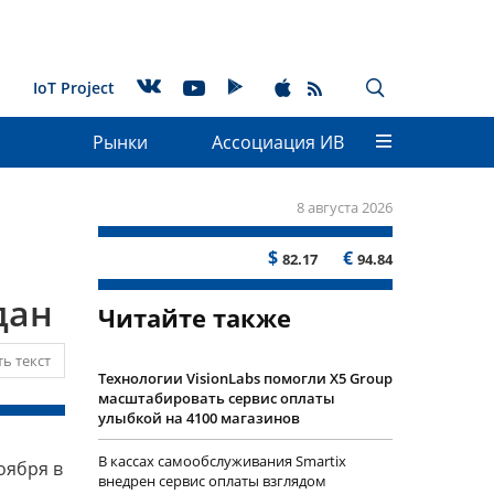
IoT Project
Рынки
Ассоциация ИВ
8 августа 2026
$
€
82.17
94.84
дан
Читайте также
ь текст
Технологии VisionLabs помогли X5 Group
масштабировать сервис оплаты
улыбкой на 4100 магазинов
В кассах самообслуживания Smartix
оября в
внедрен сервис оплаты взглядом