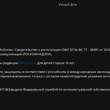
Умный Дом
Мобитех». Свидетельство о регистрации СМИ ЭЛ № ФС 77 – 66991 от 30.
х коммуникаций (РОСКОМНАДЗОР).
ты редакции:
info@iot.ru
. Для детей старше 16 лет.
те, защищены в соответствии с российским и международным законод
териалов возможно только с согласия правообладателя, указание акт
671363 выдано Федеральной службой по интеллектуальной собственнос