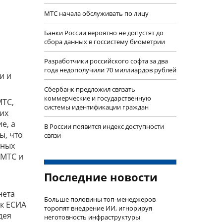
МТС начала обслуживать по лицу
Банки России вероятно не допустят до
сбора данных в госсистему биометрии
Разработчики российского софта за два
года недополучили 70 миллиардов рублей
и и
Сбербанк предложил связать
коммерческие и государственную
МТС,
системы идентификации граждан
их
е, а
В России появится индекс доступности
ы, что
связи
нных
 МТС и
Последние новости
нета
Больше половины топ-менеджеров
 к ЕСИА
торопят внедрение ИИ, игнорируя
дея
неготовность инфраструктуры