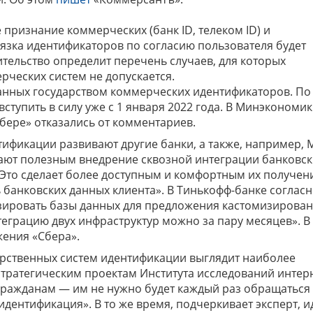
 признание коммерческих (банк ID, телеком ID) и
вязка идентификаторов по согласию пользователя будет
ительство определит перечень случаев, для которых
ческих систем не допускается.
ванных государством коммерческих идентификаторов. По
ступить в силу уже с 1 января 2022 года. В Минэкономик
бере» отказались от комментариев.
фикации развивают другие банки, а также, например, 
тают полезным внедрение сквозной интеграции банковск
Это сделает более доступным и комфортным их получени
банковских данных клиента». В Тинькофф-банке согласн
зировать базы данных для предложения кастомизирова
теграцию двух инфраструктур можно за пару месяцев». В
ения «Сбера».
рственных систем идентификации выглядит наиболее
стратегическим проектам Института исследований интер
и гражданам — им не нужно будет каждый раз обращаться
идентификация». В то же время, подчеркивает эксперт, и