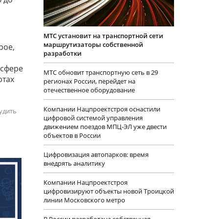
МТС установит на транспортной сети
маршрутизаторы собственной
рое,
разработки
 сфере
МТС обновит транспортную сеть в 29
ртах
регионах России, перейдет на
отечественное оборудование
Компании Нацпроектстроя оснастили
удить
цифровой системой управления
движением поездов МПЦ-ЭЛ уже двести
объектов в России
Цифровизация автопарков: время
внедрять аналитику
Компании Нацпроектстроя
цифровизируют объекты новой Троицкой
линии Московского метро
В России разработана собственная