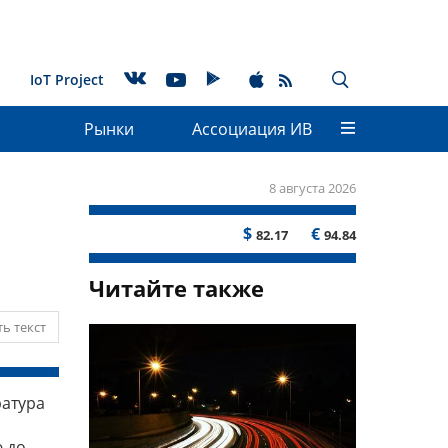
IoT Project
Рынки
Ассоциация ИВ
8 августа 2026
$
€
82.17
94.84
Читайте также
ь текст
ратура
 до