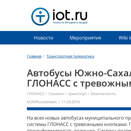
Новости
Мероприятия
Wiki 
Главная
/
Транспортная телематика
Автобусы Южно-Сахал
ГЛОНАСС с тревожны
ГЛОНАСС
/
Сахалин
/
транспорт
/
безопасность
M2MRussiaNews / 11.03.2016
На всех новых автобусах муниципального п
системы ГЛОНАСС с тревожными кнопками. П
проинформировать полицию. Система позвол