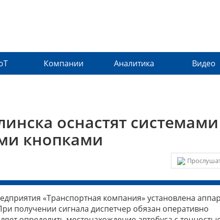
IoT
Компании
Аналитика
Видео
инска оснастят системами
ми кнопками
Прослушат
редприятия «Транспортная компания» установлена аппа
ри получении сигнала диспетчер обязан оперативно
яет определить местонахождение автобуса с точностью