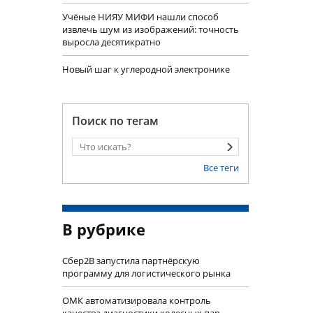
Учëные НИЯУ МИФИ нашли способ
извлечь шум из изображений: точность
выросла десятикратно
Новый шаг к углеродной электронике
Поиск по тегам
Все теги
В рубрике
Сбер2B запустила партнёрскую
программу для логистического рынка
ОМК автоматизировала контроль
качества диагностики колесных пар