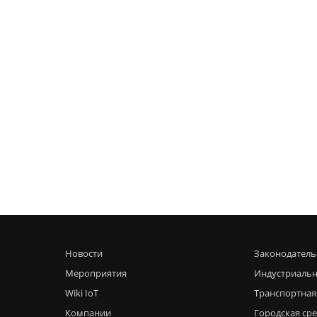
Новости
Законодатель
Мероприятия
Индустриальн
Wiki IoT
Транспортная
Компании
Городская ср