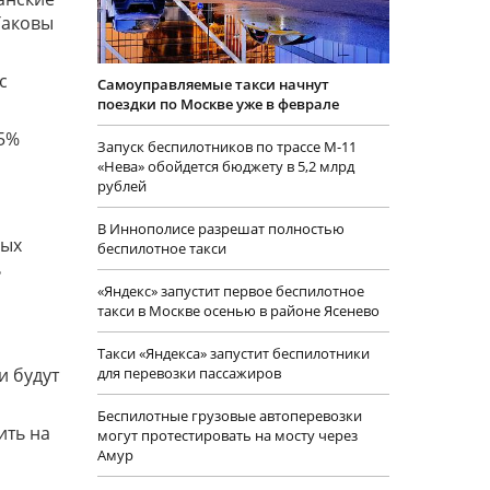
Таковы
с
Самоуправляемые такси начнут
поездки по Москве уже в феврале
75%
Запуск беспилотников по трассе М-11
«Нева» обойдется бюджету в 5,2 млрд
рублей
В Иннополисе разрешат полностью
мых
беспилотное такси
ь
«Яндекс» запустит первое беспилотное
такси в Москве осенью в районе Ясенево
Такси «Яндекса» запустит беспилотники
для перевозки пассажиров
и будут
Беспилотные грузовые автоперевозки
ить на
могут протестировать на мосту через
Амур