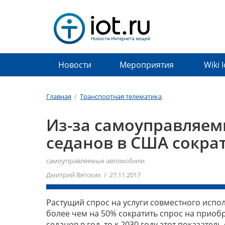
Новости
Мероприятия
Wiki 
Главная
/
Транспортная телематика
Из-за самоуправляем
седанов в США сокра
самоуправляемые автомобили
Дмитрий Вятских / 27.11.2017
Растущий спрос на услуги совместного испо
более чем на 50% сократить спрос на приобр
седанов в год, то к 2030 году этот показател