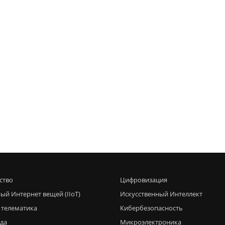
ство
Цифровизация
ый Интернет вещей (IIoT)
Искусственный Интеллект
 телематика
Кибербезопасность
еда
Микроэлектроника