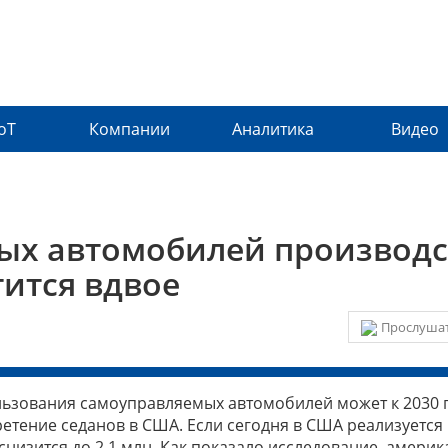
IoT
Компании
Аналитика
Видео
ых автомобилей производс
тится вдвое
Прослушат
льзования самоуправляемых автомобилей может к 2030 
етение седанов в США. Если сегодня в США реализуется 
ь снизится до 2,1 млн. Как показало исследование, амери