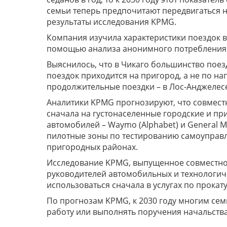
семьи теперь предпочитают передвигаться н
результаты исследования KPMG.
Компания изучила характеристики поездок в 
помощью анализа анонимного потребления
Выяснилось, что в Чикаго большинство поезд
поездок приходится на пригород, а не по н
продолжительные поездки – в Лос-Анджелесе
Аналитики KPMG прогнозируют, что совмест
сначала на густонаселенные городские и пр
автомобилей – Waymo (Alphabet) и General M
пилотные зоны по тестированию самоуправл
пригородных районах.
Исследование KPMG, выпущенное совместно 
руководителей автомобильных и технологич
использоваться сначала в услугах по прокату
По прогнозам KPMG, к 2030 году многим сем
работу или выполнять поручения начальства