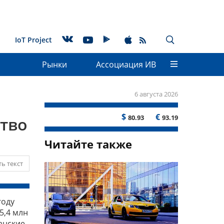
IoT Project
Рынки
Ассоциация ИВ
6 августа 2026
$
€
80.93
93.19
тво
Читайте также
ь текст
году
5,4 млн
канские