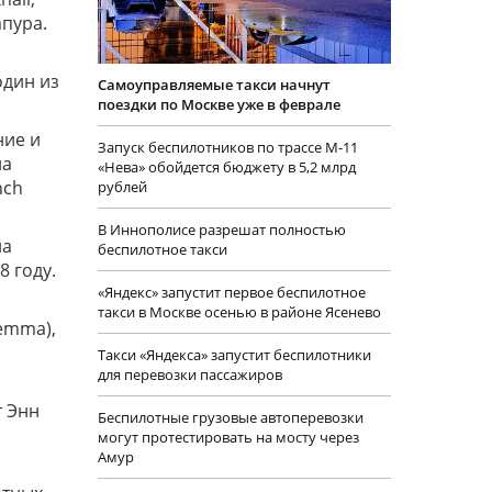
апура.
один из
Самоуправляемые такси начнут
поездки по Москве уже в феврале
ние и
Запуск беспилотников по трассе М-11
на
«Нева» обойдется бюджету в 5,2 млрд
nch
рублей
В Иннополисе разрешат полностью
ла
беспилотное такси
8 году.
«Яндекс» запустит первое беспилотное
такси в Москве осенью в районе Ясенево
nemma),
Такси «Яндекса» запустит беспилотники
для перевозки пассажиров
т Энн
Беспилотные грузовые автоперевозки
могут протестировать на мосту через
Амур