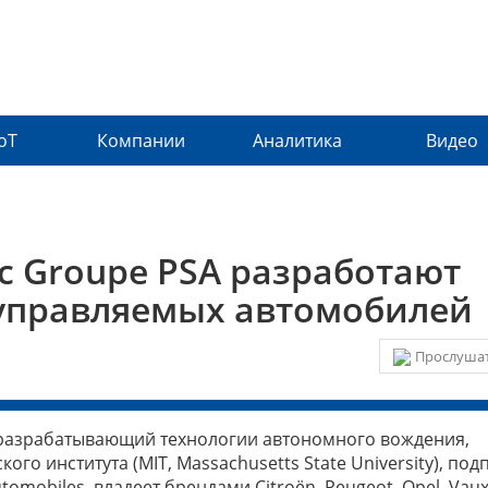
IoT
Компании
Аналитика
Видео
с Groupe PSA разработают
оуправляемых автомобилей
Прослушат
, разрабатывающий технологии автономного вождения,
го института (MIT, Massachusetts State University), под
omobiles, владеет брендами Citroën, Peugeot, Opel, Vauxh