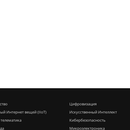
ство
Цифровизация
ый Интернет вещей (IIoT)
Искусственный Интеллект
 телематика
Кибербезопасность
еда
Микроэлектроника