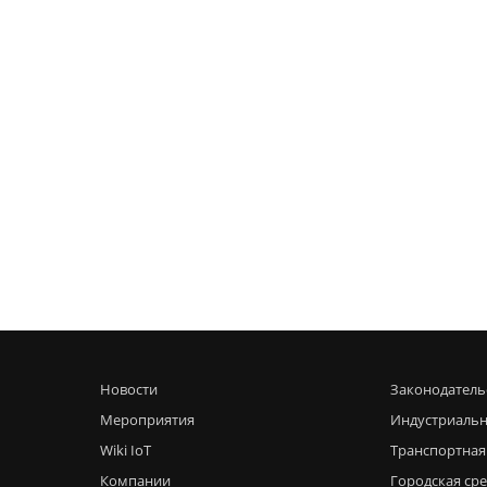
Новости
Законодатель
Мероприятия
Индустриальн
Wiki IoT
Транспортная
Компании
Городская ср