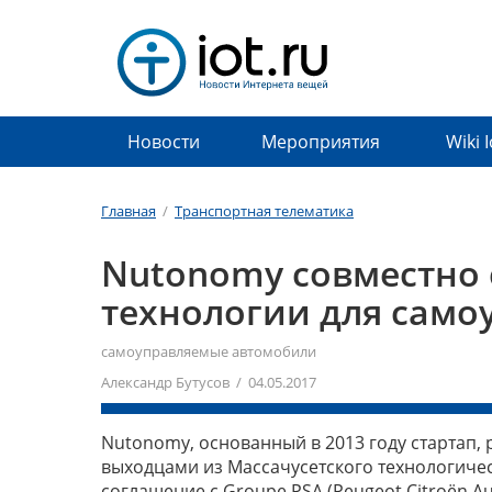
Новости
Мероприятия
Wiki 
Главная
/
Транспортная телематика
Nutonomy совместно 
технологии для сам
самоуправляемые автомобили
Александр Бутусов / 04.05.2017
Nutonomy, основанный в 2013 году стартап
выходцами из Массачусетского технологическо
соглашение с Groupe PSA (Peugeot Citroën Aut