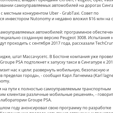
ировании самоуправляемых автомобилей на дорогах Синг
 местным конкурентом Uber - GrabTaxi. Совет по
ся инвестором Nutonomy и недавно вложил $16 млн на 
самоуправляемых автомобилей: программное обеспече
пециально созданную версию Peugeot 3008. Испытания 
ут проходить с сентября 2017 года, рассказали TechCru
дже, штат Массачусетс. В Бостоне компания уже прове
roupe PSA подтолкнет к запуску такси в Сингапуре к 201
изит нас к цели: развернуть мобильную, безопасную и
 пределах города», - сообщил Карл Лагнемма (Karl lag
nomy.
м на пути к полностью самоуправляемым транспортным
шим клиентам различные мобильные решения», - говори
с-лаборатории Groupe PSA.
шлом году анонсировал свою программу по разработке