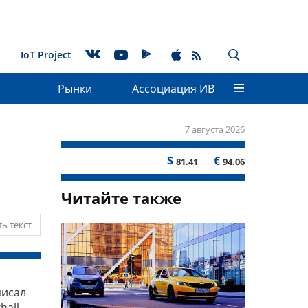
IoT Project
Рынки
Ассоциация ИВ
7 августа 2026
$
€
81.41
94.06
Читайте также
ь текст
писал
all,