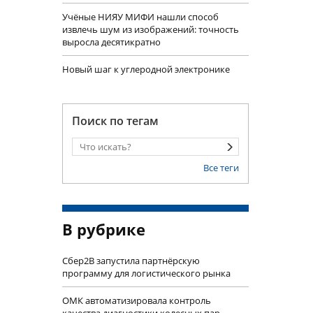
Учëные НИЯУ МИФИ нашли способ
извлечь шум из изображений: точность
выросла десятикратно
Новый шаг к углеродной электронике
Поиск по тегам
Все теги
В рубрике
Сбер2B запустила партнёрскую
программу для логистического рынка
ОМК автоматизировала контроль
качества диагностики колесных пар