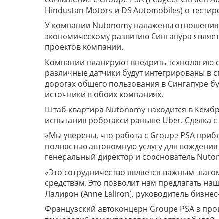
Hindustan Motors и DS Automobiles) о тест
У компании Nutonomy налажены отношения с
экономическому развитию Сингапура являет
проектов компании.
Компании планируют внедрить технологию 
различные датчики будут интегрированы в с
дорогах общего пользования в Сингапуре буд
источники в обоих компаниях.
Штаб-квартира Nutonomy находится в Кембри
испытания роботакси раньше Uber. Сделка с G
«Мы уверены, что работа с Groupe PSA прибл
полностью автономную услугу для вождения в
генеральный директор и сооснователь Nuto
«Это сотрудничество является важным шаго
средствам. Это позволит нам предлагать на
Лалирон (Anne Laliron), руководитель бизне
Французский автоконцерн Groupe PSA в про