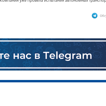
 Компания уже провела испытания автономных транспо
Обс