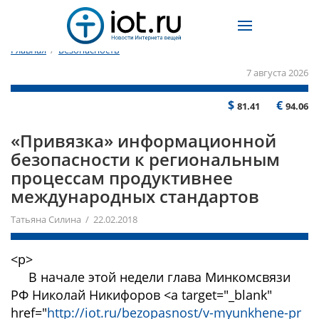
Главная
/
Безопасность
7 августа 2026
$
€
81.41
94.06
«Привязка» информационной
безопасности к региональным
процессам продуктивнее
международных стандартов
Татьяна Силина / 22.02.2018
<p>
В начале этой недели глава Минкомсвязи
РФ Николай Никифоров <a target="_blank"
href="
http://iot.ru/bezopasnost/v-myunkhene-pr