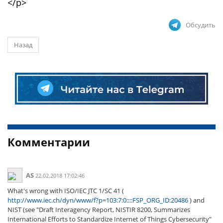
</p>
Обсудить
Назад
Комментарии
AS
22.02.2018 17:02:46
What's wrong with ISO/IEC JTC 1/SC 41 (
http://www.iec.ch/dyn/www/f?p=103:7:0::::FSP_ORG_ID:20486
) and
NIST (see "Draft Interagency Report, NISTIR 8200, Summarizes
International Efforts to Standardize Internet of Things Cybersecurity"