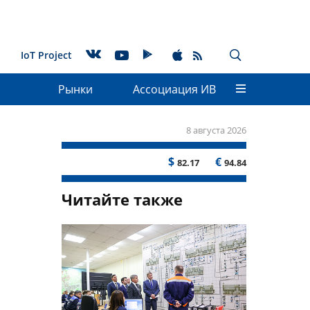
IoT Project
Рынки
Ассоциация ИВ
8 августа 2026
$
€
82.17
94.84
Читайте также