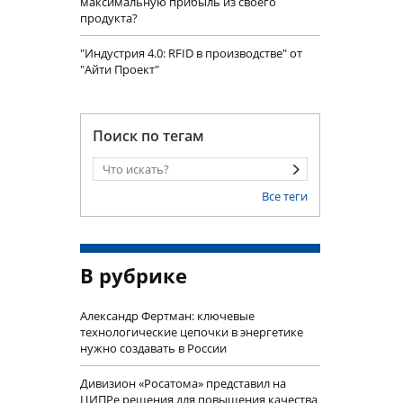
максимальную прибыль из своего
продукта?
"Индустрия 4.0: RFID в производстве" от
"Айти Проект"
Поиск по тегам
Все теги
В рубрике
Александр Фертман: ключевые
технологические цепочки в энергетике
нужно создавать в России
Дивизион «Росатома» представил на
ЦИПРе решения для повышения качества