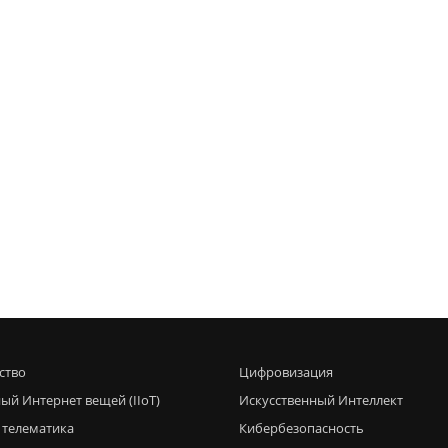
ство
Цифровизация
ый Интернет вещей (IIoT)
Искусственный Интеллект
 телематика
Кибербезопасность