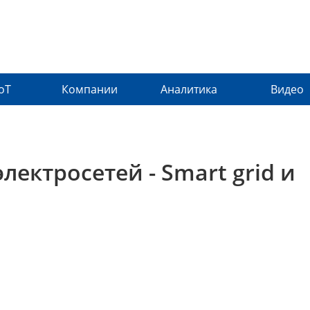
IoT
Компании
Аналитика
Видео
лектросетей - Smart grid и