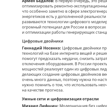
Армен Бадалов:
В первую очередь, это реш
оптимизировать ремонтно-эксплуатационные
что особенно заметно в сфере электрогенер
энергетиков есть у дополненной реальности
развиваются технологии цифрового моделир
огромный потенциал для России в вопросах
и оптимизации работы генерирующих станц
Цифровые двойники
Геннадий Носенко:
Цифровые двойники про
технологий на базе интернета вещей и реш
помогут предсказать неудачи, снизить затр
отключения оборудования. В России проект
мощностей реализует один из цифровых лиде
делающих создание цифровых двойников вес
очень много данных, поэтому нужна по-наст
нужно помнить о том, что использовать нео
на качестве прогноза.
Умные сети и цифровизация отрасли
Михаил Лифшиц:
Модернизация без цифро