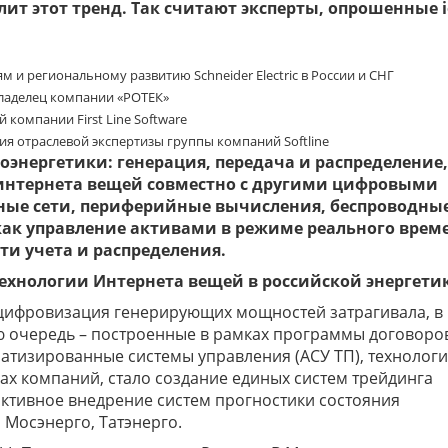
ит этот тренд. Так считают эксперты, опрошенные io
м и региональному развитию Schneider Electric в России и СНГ
владелец компании «РОТЕК»
 компании First Line Software
ия отраслевой экспертизы группы компаний Softline
роэнергетики: генерация, передача и распределение,
интернета вещей совместно с другими цифровыми
ые сети, периферийные вычисления, беспроводные
ак управление активами в режиме реального врем
и учета и распределения.
 технологии Интернета вещей в российской энергети
цифровизация генерирующих мощностей затрагивала, в
ю очередь – построенные в рамках программы договоро
атизированные системы управления (АСУ ТП), технолог
х компаний, стало создание единых систем трейдинга
активное внедрение систем прогностики состояния
 Мосэнерго, Татэнерго.