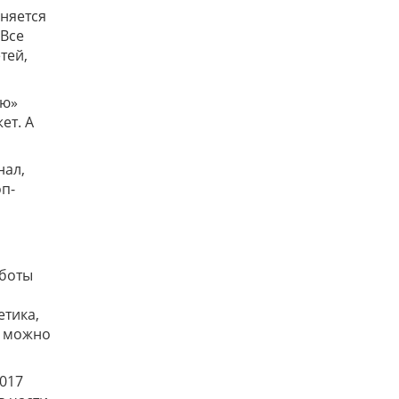
еняется
 Все
тей,
ию»
ет. А
нал,
оп-
аботы
етика,
а можно
2017