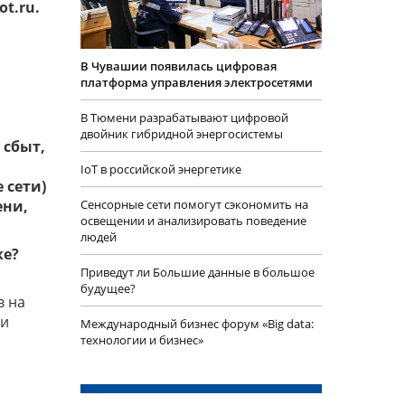
t.ru.
В Чувашии появилась цифровая
платформа управления электросетями
В Тюмени разрабатывают цифровой
двойник гибридной энергосистемы
 сбыт,
IoT в российской энергетике
 сети)
​Сенсорные сети помогут сэкономить на
ени,
освещении и анализировать поведение
людей
ке?
Приведут ли Большие данные в большое
будущее?
в на
ии
Международный бизнес форум «Big data:
технологии и бизнес»