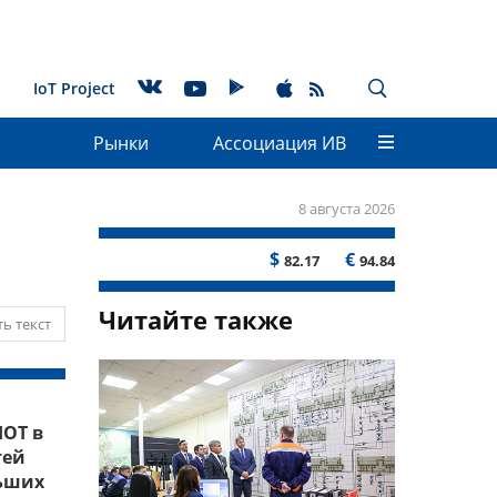
IoT Project
Рынки
Ассоциация ИВ
8 августа 2026
$
€
82.17
94.84
Читайте также
ь текст
IOT в
тей
льших