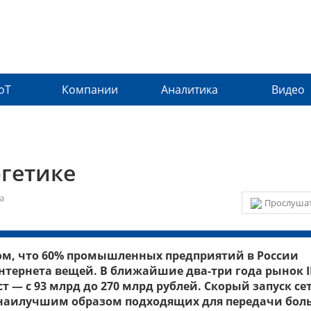
IoT
Компании
Аналитика
Видео
ргетике
а
Прослушат
 том, что 60% промышленных предприятий в России
тернета вещей. В ближайшие два-три года рынок I
 — с 93 млрд до 270 млрд рублей. Скорый запуск се
, наилучшим образом подходящих для передачи бо