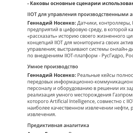
- Каковы основные сценарии использован
IIOT для управления производственными 
Геннадий Носенко:
Датчики, контроллеры,
предприятий в цифровую среду, в которой 
«рассказать» историю своего жизненного ц
концепций IIOT для мониторинга своих акти
управления; выстраивают системы онлайн-д
по внедрениям IIOT-платформ - РусГидро, Рос
Умное производство
Геннадий Носенко:
Реальные кейсы полнос
передовых информационно-коммуникационны
персоналу и оборудованию в решении их зада
реализация умного месторождения Газпромн
которого Artificial Intelligence, совместно 
наиболее качественном извлечении нефти,
извлечения.
Предиктивная аналитика