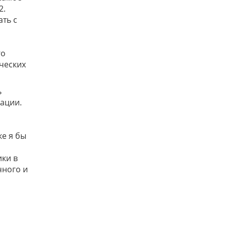
2.
ть с
го
ческих
ь
ации.
е я бы
ки в
чного и