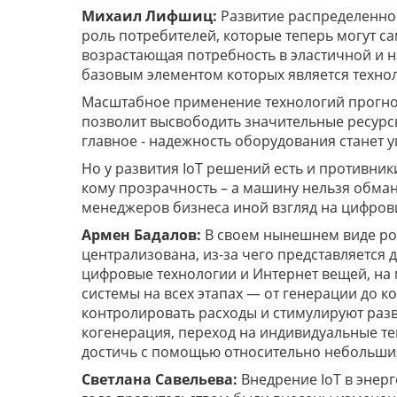
Михаил Лифшиц:
Развитие распределенной
роль потребителей, которые теперь могут с
возрастающая потребность в эластичной и н
базовым элементом которых является технол
Масштабное применение технологий прогнос
позволит высвободить значительные ресурс
главное - надежность оборудования станет
Но у развития IoT решений есть и противник
кому прозрачность – а машину нельзя обману
менеджеров бизнеса иной взгляд на цифров
Армен Бадалов:
В своем нынешнем виде ро
централизована, из-за чего представляется
цифровые технологии и Интернет вещей, на
системы на всех этапах — от генерации до 
контролировать расходы и стимулируют разв
когенерация, переход на индивидуальные те
достичь с помощью относительно небольши
Светлана Савельева:
Внедрение IoT в энер