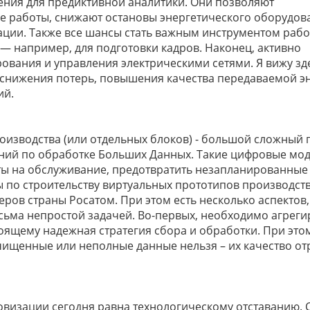
ения для предиктивной аналитики. Они позволяют
 работы, снижают остановы энергетического оборудов
ации. Также все шансы стать важным инструментом раб
 — например, для подготовки кадров. Наконец, активно
ования и управления электрическими сетями. Я вижу зд
 снижения потерь, повышения качества передаваемой э
ий.
изводства (или отдельных блоков) - большой сложный 
ений по обработке Больших Данных. Такие цифровые мо
аты на обслуживание, предотвратить незапланированные
ы по строительству виртуальных прототипов производст
ров страны Росатом. При этом есть несколько аспектов,
ьма непростой задачей. Во-первых, необходимо агреги
оящему надежная стратегия сбора и обработки. При это
чищенные или неполные данные нельзя – их качество от
визации сегодня равна технологическому отставанию. 