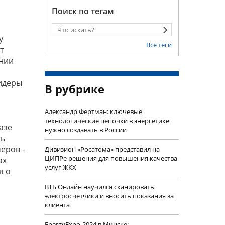
Поиск по тегам
у
Все теги
т
ении
Лидеры
В рубрике
Александр Фертман: ключевые
технологические цепочки в энергетике
азе
нужно создавать в России
ть
еров -
Дивизион «Росатома» представил на
ЦИПРе решения для повышения качества
ах
услуг ЖКХ
я о
ВТБ Онлайн научился сканировать
электросчетчики и вносить показания за
клиента
EnergyExpo-2024 в Минске: