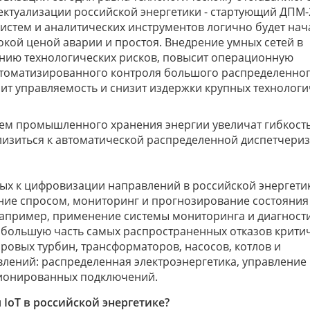
ктуализации российской энергетики - стартующий ДПМ-
стем и аналитических инструментов логично будет нача
окой ценой аварии и простоя. Внедрение умных сетей в
ению технологических рисков, повысит операционную
втоматизированного контроля большого распределенно
ит управляемость и снизит издержки крупных технологи
тем промышленного хранения энергии увеличат гибкост
лизиться к автоматической распределенной диспетчериз
ых к цифровизации направлений в российской энергетик
ние спросом, мониторинг и прогнозирование состояния
апример, применение системы мониторинга и диагности
большую часть самых распространенных отказов крити
ровых турбин, трансформаторов, насосов, котлов и
влений: распределенная электроэнергетика, управление
ионированных подключений.
IoT в российской энергетике?