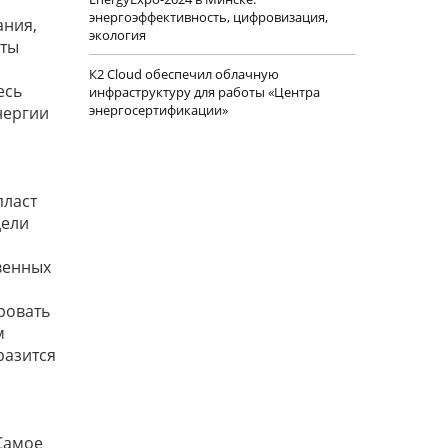
энергоэффективность, цифровизация,
ания,
экология
оты
К2 Cloud обеспечил облачную
есь
инфраструктуру для работы «Центра
энергосертификации»
нергии
пласт
дели
венных
ровать
м
разится
Самое