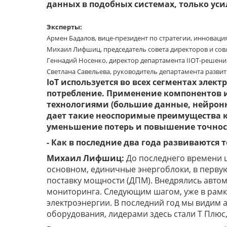
данных в подобных системах, только усил
Эксперты:
Армен Бадалов, вице-президент по стратегии, инновация
Михаил Лифшиц, председатель совета директоров и со
Геннадий Носенко, директор департамента IIOT-решений
Светлана Савельева, руководитель департамента развит
IoT используется во всех сегментах элект
потребление. Применение компонентов 
технологиями (большие данные, нейронн
дает такие неоспоримые преимущества к
уменьшение потерь и повышение точност
- Как в последние два года развиваются
Михаил Лифшиц:
До последнего времени 
основном, единичные энергоблоки, в перву
поставку мощности (ДПМ). Внедрялись автом
мониторинга. Следующим шагом, уже в рамка
электроэнергии. В последний год мы видим 
оборудования, лидерами здесь стали Т Плюс,