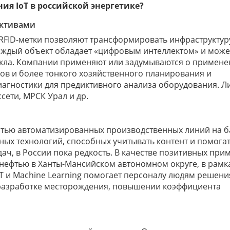
ия IoT в российской энергетике?
активами
 RFID-метки позволяют трансформировать инфраструктур
каждый объект обладает «цифровым интеллектом» и може
икла. Компании применяют или задумываются о примен
вов и более тонкого хозяйственного планирования и
иагностики для предиктивного анализа оборудования. 
сети, МРСК Урал и др.
тью автоматизированных производственных линий на б
х технологий, способных учитывать контент и помога
ч, в России пока редкость. В качестве позитивных прим
ефтью в Ханты-Мансийском автономном округе, в рамк
с IIOT и Machine Learning помогает персоналу людям решени
 разработке месторождения, повышении коэффициента