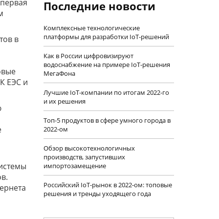
 первая
Последние новости
м
Комплексные технологические
платформы для разработки IoT-решений
тов в
Как в России цифровизируют
водоснабжение на примере IoT-решения
овые
МегаФона
К ЕЭС и
Лучшие IoT-компании по итогам 2022-го
и их решения
ю
Топ-5 продуктов в сфере умного города в
е
2022-ом
Обзор высокотехнологичных
производств, запустивших
системы
импортозамещение
в.
Российский IoT-рынок в 2022-ом: топовые
тернета
решения и тренды уходящего года