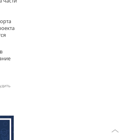
в части
о
порта
роекта
тся
в
вание
удить