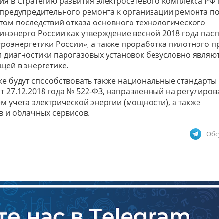
я в Стратегию развития электросетевого комплекса РФ 
-предупредительного ремонта к организации ремонта п
том последствий отказа основного технологического
инэнерго России как утверждение весной 2018 года пас
оэнергетики России», а также проработка пилотного п
 диагностики парогазовых установок безусловно являю
щей в энергетике.
ке будут способствовать также национальные стандарты 
т 27.12.2018 года № 522-ФЗ, направленный на регулиро
м учета электрической энергии (мощности), а также
в и облачных сервисов.
Обс