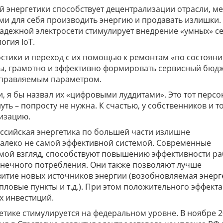
 энергетики способствует децентрализации отрасли, м
ами для себя производить энергию и продавать излишки.
адежной электросети стимулирует внедрение «умных» се
огия IoT.
тики и переход с их помощью к ремонтам «по состоян
ы, грамотно и эффективно формировать сервисный бюдж
 управляемым параметром.
и, я бы назвал их «цифровыми луддитами». Это тот персо
ть – попросту не нужна. К счастью, у собственников и т
изацию.
ссийская энергетика по большей части излишне
 далеко не самой эффективной системой. Современные
 мой взгляд, способствуют повышению эффективности р
конечного потребления. Они также позволяют лучше
итие новых источников энергии (возобновляемая энерг
пловые пункты и т.д.). При этом положительного эффект
х инвестиций.
гетике стимулируется на федеральном уровне. В ноябре 