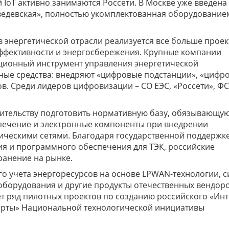
 IoT активно занимаются Россети. В Москве уже введена
ведевская», полностью укомплектованная оборудование
в энергетической отрасли реализуется все больше проек
ффективности и энергосбережения. Крупные компании
ционный инструмент управления энергетической
мные средства: внедряют «цифровые подстанции», «цифр
в. Среди лидеров цифровизации – СО ЕЭС, «Россети», ФС
ительству подготовить нормативную базу, обязывающу
печение и электронные компоненты при внедрении
ическими сетями. Благодаря государственной поддержк
я и программного обеспечения для ТЭК, российские
ранение на рынке.
о учета энергоресурсов на основе LPWAN-технологии, 
оборудования и другие продукты отечественных вендоро
ует ряд пилотных проектов по созданию российского «Ин
арты» Национальной технологической инициативы