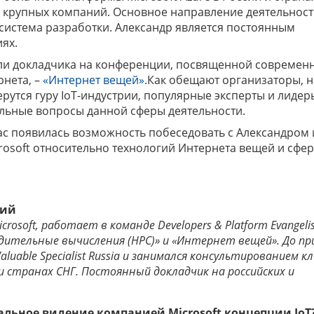
о крупных компаний. Основное направление деятельност
система разработки. Александр является постоянным
ях.
роли докладчика на конференции, посвященной совреме
нета, –
«Интернет вещей»
.Как обещают организаторы, н
рутся гуру IoT-индустрии, популярные эксперты и лидер
альные вопросы данной сферы деятельности.
нас появилась возможность побеседовать с Александром 
rosoft относительно технологий Интернета вещей и сфер
кий
osoft, работает в команде Developers & Platform Evangeli
дительные вычисления (HPC)» и «Интернет вещей». До пр
 Valuable Specialist Russia и занимался консультированием 
 и странах СНГ. Постоянный докладчик на российских и
альное видение компанией Microsoft концепции IoT