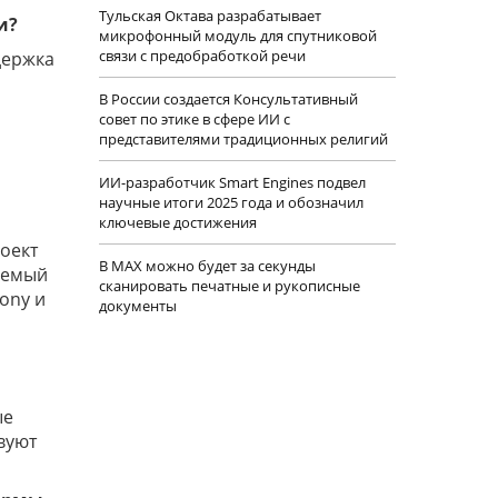
Тульская Октава разрабатывает
и?
микрофонный модуль для спутниковой
связи с предобработкой речи
держка
В России создается Консультативный
совет по этике в сфере ИИ с
представителями традиционных религий
ИИ-разработчик Smart Engines подвел
научные итоги 2025 года и обозначил
ключевые достижения
роект
В MAX можно будет за секунды
аемый
сканировать печатные и рукописные
ony и
документы
ые
вуют