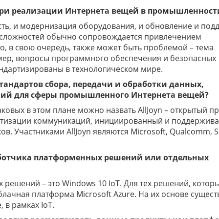
при реализации Интернета вещей в промышленност
сть, и модернизация оборудования, и обновление и под
х сложностей обычно сопровождается привлечением
о, в свою очередь, также может быть проблемой – тема
имер, вопросы программного обеспечения и безопасных
андартизированы в технологическом мире.
тандартов сбора, передачи и обработки данных,
ений для сферы промышленного Интернета вещей?
аковых в этом плане можно назвать AllJoyn – открытый п
дартизации коммуникаций, инициированный и поддержив
. Участниками AllJoyn являются Microsoft, Qualcomm, S
зработчика платформенных решений или отдельных
 решений – это Windows 10 IoT. Для тех решений, котор
блачная платформа Microsoft Azure. На их основе сущест
 в рамках IoT.