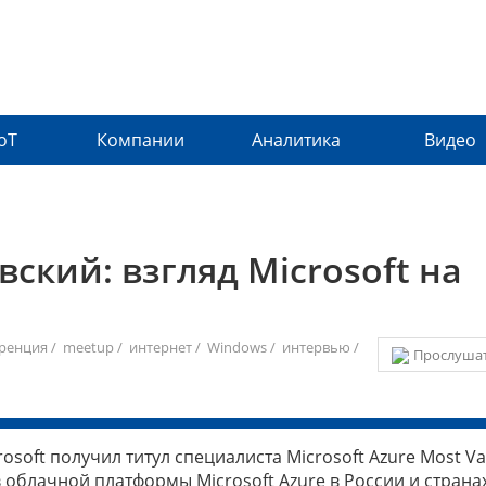
IoT
Компании
Аналитика
Видео
ский: взгляд Microsoft на
ренция
/
meetup
/
интернет
/
Windows
/
интервью
/
Прослушат
soft получил титул специалиста Microsoft Azure Most Va
в облачной платформы Microsoft Azure в России и страна