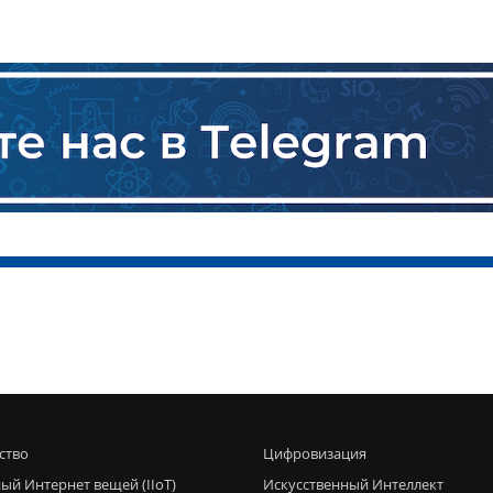
ство
Цифровизация
ый Интернет вещей (IIoT)
Искусственный Интеллект