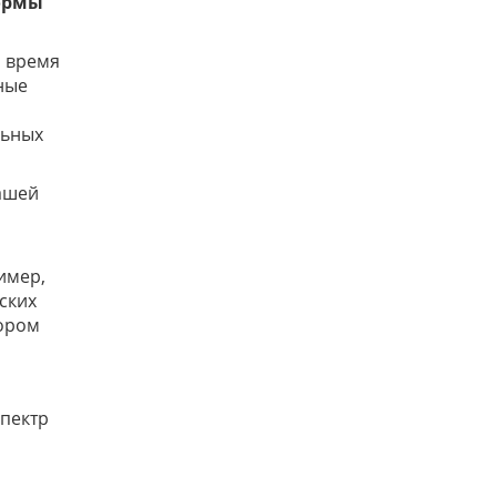
ормы
а время
ные
льных
нашей
имер,
ских
тором
спектр