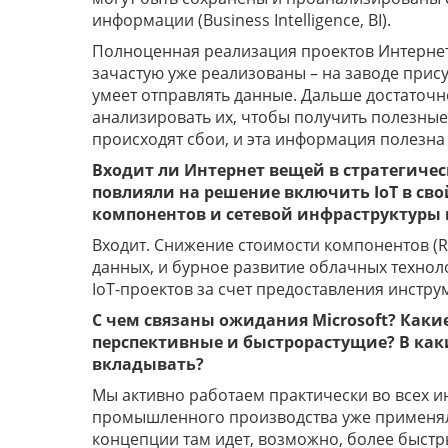
информации (Business Intelligence, BI).
Полноценная реализация проектов Интернета
зачастую уже реализованы – на заводе прис
умеет отправлять данные. Дальше достаточн
анализировать их, чтобы получить полезные
происходят сбои, и эта информация полезна
Входит ли Интернет вещей в стратегиче
повлияли на решение включить IoT в сво
компонентов и сетевой инфраструктуры и 
Входит. Снижение стоимости компонентов (R
данных, и бурное развитие облачных технол
IoT-проектов за счет предоставления инстр
С чем связаны ожидания Microsoft? Как
перспективные и быстрорастущие? В каки
вкладывать?
Мы активно работаем практически во всех ин
промышленного производства уже применял 
концепции там идет, возможно, более быст