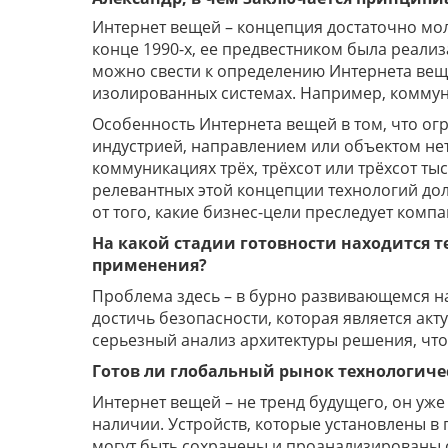
Интернет вещей – концепция достаточно мол
конце 1990-х, ее предвестником была реализ
можно свести к определению Интернета веще
изолированных системах. Например, коммуни
Особенность Интернета вещей в том, что о
индустрией, направлением или объектом нет
коммуникациях трёх, трёхсот или трёхсот ты
релевантных этой концепции технологий дол
от того, какие бизнес-цели преследует компа
На какой стадии готовности находится т
применения?
Проблема здесь – в бурно развивающемся на
достичь безопасности, которая является ак
серьезный анализ архитектуры решения, что
Готов ли глобальный рынок технологиче
Интернет вещей – не тренд будущего, он уже 
наличии. Устройств, которые установлены в 
могут быть сохранены и проанализированы 