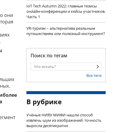
IoT Tech Autumn 2022: главные тезисы
онлайн-конференции и кейсы участников.
то они
Часть 1
оторая
VR-туризм – альтернатива реальным
путешествиям или полезный инструмент?
виях
.
ы
Поиск по тегам
Все теги
ольших
ных.
аиболее
В рубрике
а
Учëные НИЯУ МИФИ нашли способ
сегмент
извлечь шум из изображений: точность
выросла десятикратно