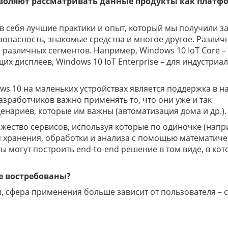
воляют рассматривать данные продукты как платф
 в себя лучшие практики и опыт, который мы получили з
опасность, знакомые средства и многое другое. Различ
 различных сегментов. Например, Windows 10 IoT Core –
их дисплеев, Windows 10 IoT Enterprise – для индустриа
s 10 на маленьких устройствах является поддержка в 
 разработчиков важно применять то, что они уже и так
енариев, которые им важны (автоматизация дома и др.).
множество сервисов, используя которые по одиночке (напр
я хранения, обработки и анализа с помощью математиче
 могут построить end-to-end решение в том виде, в ко
е востребованы?
 сфера применения больше зависит от пользователя – 