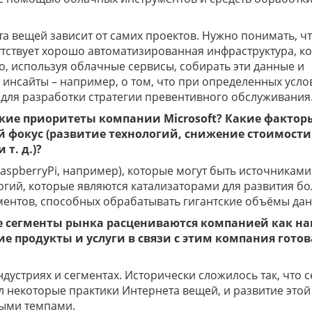
 вещей зависит от самих проектов. Нужно понимать, ч
утствует хорошо автоматизированная инфраструктура, к
о, используя облачные сервисы, собирать эти данные и
 инсайты – например, о том, что при определенных усло
 для разработки стратегии превентивного обслуживания
ские приоритеты компании Microsoft? Какие фактор
й фокус (развитие технологий, снижение стоимости
т. д.)?
aspberryPi, например), которые могут быть источниками
огий, которые являются катализаторами для развития б
ументов, способных обрабатывать гигантские объёмы дан
ие сегменты рынка расцениваются компанией как н
е продукты и услуги в связи с этим компания готов
дустриях и сегментах. Исторически сложилось так, что 
некоторые практики Интернета вещей, и развитие этой
рыми темпами.