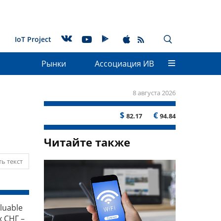
IoT Project
Рынки
Ассоциация ИВ
8 августа 2026
$
€
82.17
94.84
Читайте также
ь текст
luable
х СНГ –