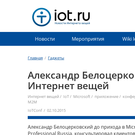
Новости
Мероприятия
Wiki 
Главная
/
Гаджеты
Александр Белоцерков
Интернет вещей
Интернет вещей
/
IoT
/
Microsoft
/
приложение
/
конфе
M2M
IoTConf / 02.10.2015
Александр Белоцерковский до прихода в Micro
Professional Russia, консультировал клиенто