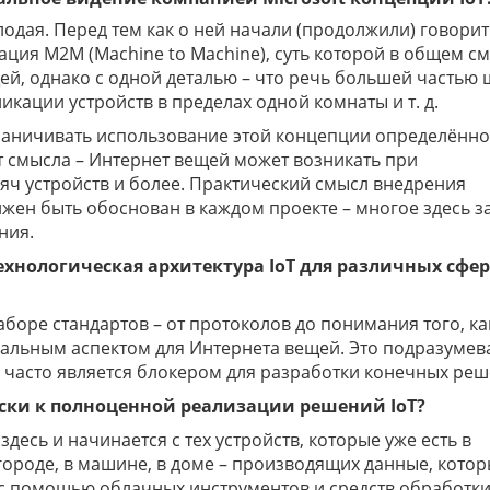
одая. Перед тем как о ней начали (продолжили) говорит
ация М2М (Machine to Machine), суть которой в общем с
й, однако с одной деталью – что речь большей частью 
кации устройств в пределах одной комнаты и т. д.
граничивать использование этой концепции определённ
 смысла – Интернет вещей может возникать при
сяч устройств и более. Практический смысл внедрения
жен быть обоснован в каждом проекте – многое здесь з
ния.
ехнологическая архитектура IoT для различных сфер
боре стандартов – от протоколов до понимания того, ка
туальным аспектом для Интернета вещей. Это подразумев
 часто является блокером для разработки конечных реш
ски к полноценной реализации решений IoT?
здесь и начинается с тех устройств, которые уже есть в
городе, в машине, в доме – производящих данные, кото
с помощью облачных инструментов и средств обработк