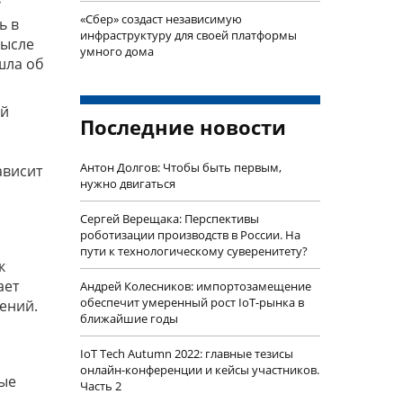
«Сбер» создаст независимую
ь в
инфраструктуру для своей платформы
мысле
умного дома
шла об
ой
Последние новости
Антон Долгов: Чтобы быть первым,
ависит
нужно двигаться
Сергей Верещака: Перспективы
роботизации производств в России. На
пути к технологическому суверенитету?
к
ает
Андрей Колесников: импортозамещение
обеспечит умеренный рост IoT-рынка в
ений.
ближайшие годы
IoT Tech Autumn 2022: главные тезисы
онлайн-конференции и кейсы участников.
рые
Часть 2
и