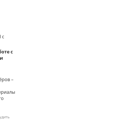
 с
оте с
 и
ёров –
териалы
го
удить