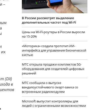
и –
В России рассмотрят выделение
нным
дополнительных частот под Wi-Fi
а
Цены на Wi-Fi-роутеры в России выросли
ы
на 15-20%
«Моторика» создала прототип ИИ-
и
интерфейса для управления бионической
 их
кистью
МТС открыла продажи комплектов 5G-
оборудования для создателей цифровых
решений
sm (DX)
МТС сообщила о выпуске
ихода в
вандалоустойчивого смарт-замка со
клиентов
встроенным радиомодулем
Microsoft выпустит контроллеры для
людей с ограниченными возможностями
?