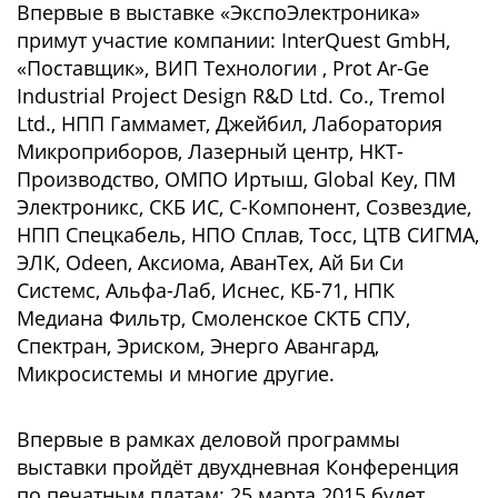
Впервые в выставке «ЭкспоЭлектроника»
примут участие компании: InterQuest GmbH,
«Поставщик», ВИП Технологии , Prot Ar-Ge
Industrial Project Design R&D Ltd. Co., Tremol
Ltd., НПП Гаммамет, Джейбил, Лаборатория
Микроприборов, Лазерный центр, НКТ-
Производство, ОМПО Иртыш, Global Key, ПМ
Электроникс, СКБ ИС, С-Компонент, Созвездие,
НПП Спецкабель, НПО Сплав, Тосс, ЦТВ СИГМА,
ЭЛК, Odeen, Аксиома, АванТех, Ай Би Си
Системс, Альфа-Лаб, Иснес, КБ-71, НПК
Медиана Фильтр, Смоленское СКТБ СПУ,
Спектран, Эриском, Энерго Авангард,
Микросистемы и многие другие.
Впервые в рамках деловой программы
выставки пройдёт двухдневная Конференция
по печатным платам: 25 марта 2015 будет