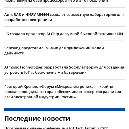
назначения на базе процессоров 4-го и 5-го поколений
АвтоВАЗ и НИЯУ МИФИ создают совместную лабораторию для
разработки электроники
LG создала процессор AI Chip для умной бытовой техники с ИИ
Samsung представил IoT-чип для приложений малой
дальности
Atmosic Technologies разработала SoC-платформу для создания
устройств IoT «с бесконечными батареями»
Григорий Хренов: «Форум «Микроэлектроника» – крайне
важная площадка, которая обеспечивает синергию развития
всей электронной индустрии России»
Последние новости
Программа онлайн-конференции IoT Tech Autumn 2022