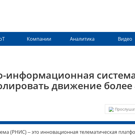
IoT
Компании
Аналитика
Видео
о-информационная систем
лировать движение более 
Прослушат
ма (РНИС) ‒ это инновационная телематическая платф