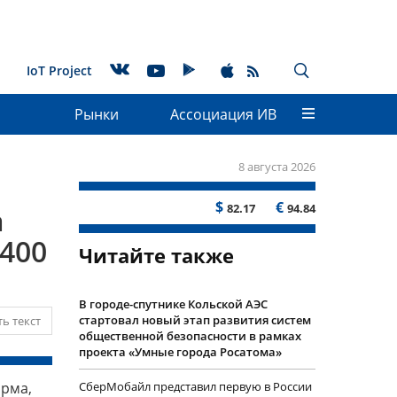
IoT Project
Рынки
Ассоциация ИВ
8 августа 2026
$
€
82.17
94.84
а
400
Читайте также
В городе-спутнике Кольской АЭС
стартовал новый этап развития систем
ь текст
общественной безопасности в рамках
проекта «Умные города Росатома»
орма,
СберМобайл представил первую в России