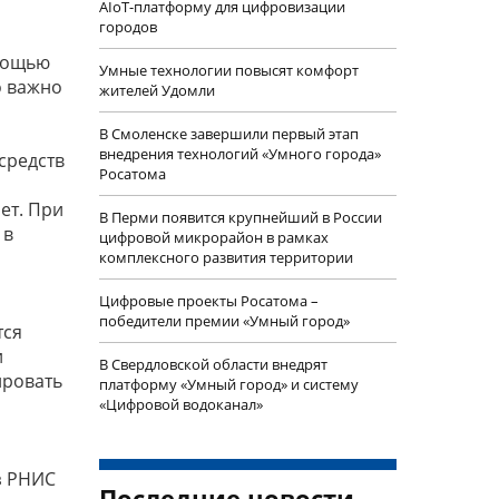
AIoT-платформу для цифровизации
городов
омощью
Умные технологии повысят комфорт
о важно
жителей Удомли
В Смоленске завершили первый этап
внедрения технологий «Умного города»
средств
Росатома
ет. При
В Перми появится крупнейший в России
 в
цифровой микрорайон в рамках
комплексного развития территории
Цифровые проекты Росатома –
победители премии «Умный город»
тся
и
В Свердловской области внедрят
ировать
платформу «Умный город» и систему
«Цифровой водоканал»
з РНИС
Последние новости