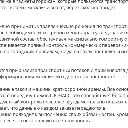
также в гаджеты горожан, которые пользуются транспо
е системы москвичи знают, через сколько придёт
тивно принимать управленческие решения по транспорт
ае необходимости экстренно менять трассу следования 
движной состав, обеспечивая максимально комфортную
спечивается полный контроль коммерческих перевозчик
ь по городским правилам, когда во главу поставлены и
тся при анализе транспортных потоков и применяются 
нформирования москвичей о дорожной обстановке.
анные такси и машины краткосрочной аренды. Все осн
ют передачу треков ГЛОНАСС, это способствует безопа
редметный контроль позволяет фундаментально повысить
нает, что данные о каждом заказе передаются в
енно подходит к выполнению своих обязанностей. Кром
, несёт за него полную ответственность.