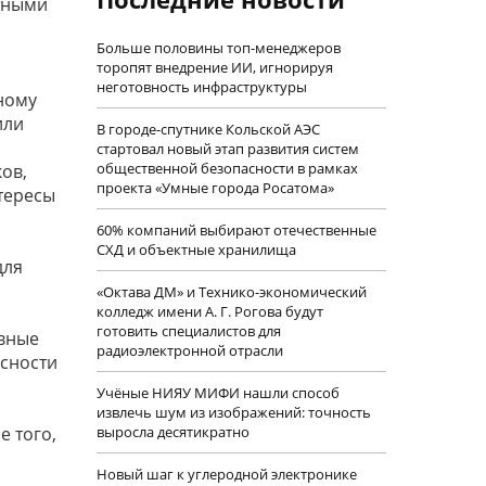
ртными
Больше половины топ-менеджеров
торопят внедрение ИИ, игнорируя
неготовность инфраструктуры
ному
или
В городе-спутнике Кольской АЭС
стартовал новый этап развития систем
общественной безопасности в рамках
ов,
проекта «Умные города Росатома»
нтересы
60% компаний выбирают отечественные
СХД и объектные хранилища
для
«Октава ДМ» и Технико-экономический
колледж имени А. Г. Рогова будут
готовить специалистов для
овные
радиоэлектронной отрасли
сности
Учëные НИЯУ МИФИ нашли способ
извлечь шум из изображений: точность
е того,
выросла десятикратно
Новый шаг к углеродной электронике