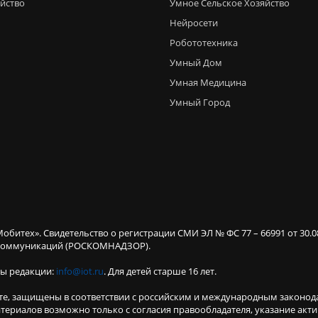
яйство
Умное Сельское Хозяйство
Нейросети
Робототехника
Умный Дом
Умная Медицина
Умный Город
Мобитех». Свидетельство о регистрации СМИ ЭЛ № ФС 77 – 66991 от 30.
х коммуникаций (РОСКОМНАДЗОР).
ты редакции:
info@iot.ru
. Для детей старше 16 лет.
те, защищены в соответствии с российским и международным законод
териалов возможно только с согласия правообладателя, указание акт