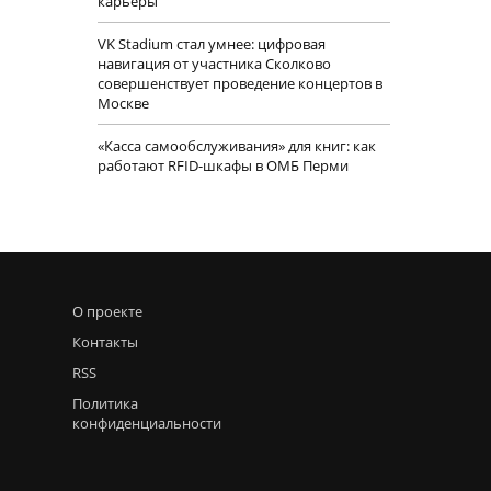
карьеры
VK Stadium стал умнее: цифровая
навигация от участника Сколково
совершенствует проведение концертов в
Москве
«Касса самообслуживания» для книг: как
работают RFID-шкафы в ОМБ Перми
О проекте
Контакты
RSS
Политика
конфиденциальности