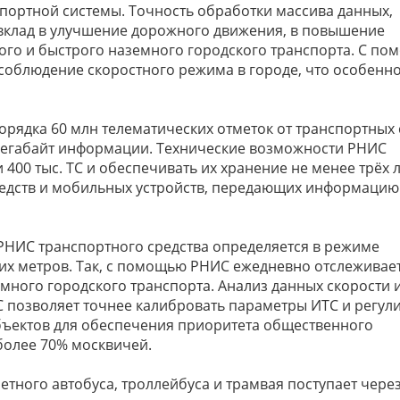
портной системы. Точность обработки массива данных,
вклад в улучшение дорожного движения, в повышение
ного и быстрого наземного городского транспорта. С п
 соблюдение скоростного режима в городе, что особенн
орядка 60 млн телематических отметок от транспортных 
 мегабайт информации. Технические возможности РНИС
00 тыс. ТС и обеспечивать их хранение не менее трёх л
едств и мобильных устройств, передающих информацию
НИС транспортного средства определяется в режиме
их метров. Так, с помощью РНИС ежедневно отслеживае
много городского транспорта. Анализ данных скорости 
 позволяет точнее калибровать параметры ИТС и регул
объектов для обеспечения приоритета общественного
 более 70% москвичей.
тного автобуса, троллейбуса и трамвая поступает чере