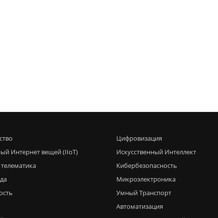
ство
Цифровизация
ый Интернет вещей (IIoT)
Искусственный Интеллект
 телематика
Кибербезопасность
еда
Микроэлектроника
ость
Умный Транспорт
Автоматизация