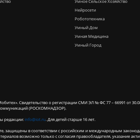
яйство
Умное Сельское Хозяйство
Нейросети
Робототехника
Умный Дом
Умная Медицина
Умный Город
Мобитех». Свидетельство о регистрации СМИ ЭЛ № ФС 77 – 66991 от 30.
х коммуникаций (РОСКОМНАДЗОР).
ты редакции:
info@iot.ru
. Для детей старше 16 лет.
те, защищены в соответствии с российским и международным законод
териалов возможно только с согласия правообладателя, указание акт