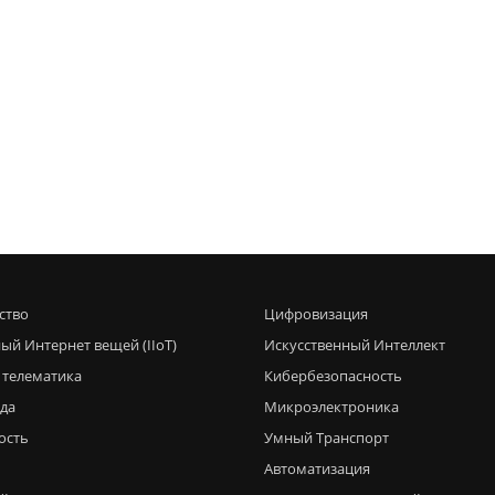
ство
Цифровизация
ый Интернет вещей (IIoT)
Искусственный Интеллект
 телематика
Кибербезопасность
еда
Микроэлектроника
ость
Умный Транспорт
Автоматизация