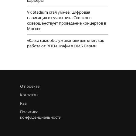
карьеры
VK Stadium стал умнее: цифровая
навигация от участника Сколково
совершенствует проведение концертов в
Москве
«Касса самообслуживания» для книг: как
работают RFID-шкафы в ОМБ Перми
О проекте
Контакты
RSS
Политика
конфиденциальности