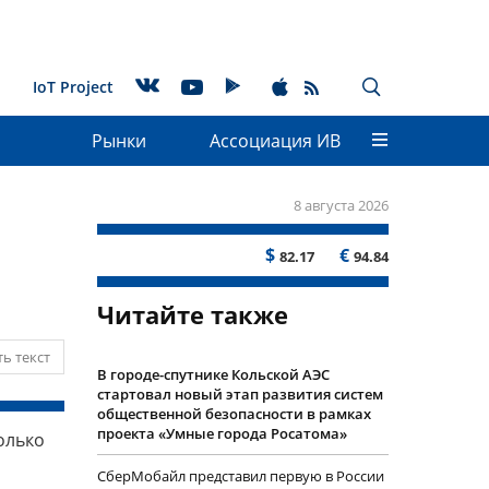
IoT Project
Рынки
Ассоциация ИВ
8 августа 2026
$
€
82.17
94.84
Читайте также
ь текст
В городе-спутнике Кольской АЭС
стартовал новый этап развития систем
общественной безопасности в рамках
проекта «Умные города Росатома»
олько
СберМобайл представил первую в России