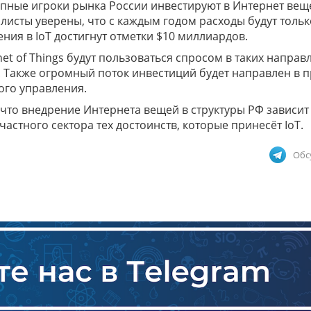
рупные игроки рынка России инвестируют в Интернет вещ
листы уверены, что с каждым годом расходы будут тольк
жения в IoT достигнут отметки $10 миллиардов.
net of Things будут пользоваться спросом в таких направ
. Также огромный поток инвестиций будет направлен в 
ого управления.
 что внедрение Интернета вещей в структуры РФ зависит
астного сектора тех достоинств, которые принесёт IoT.
Обс