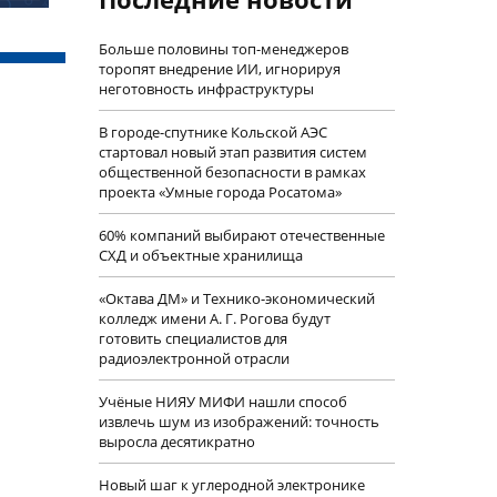
Больше половины топ-менеджеров
торопят внедрение ИИ, игнорируя
неготовность инфраструктуры
В городе-спутнике Кольской АЭС
стартовал новый этап развития систем
общественной безопасности в рамках
проекта «Умные города Росатома»
60% компаний выбирают отечественные
СХД и объектные хранилища
«Октава ДМ» и Технико-экономический
колледж имени А. Г. Рогова будут
готовить специалистов для
радиоэлектронной отрасли
Учëные НИЯУ МИФИ нашли способ
извлечь шум из изображений: точность
выросла десятикратно
Новый шаг к углеродной электронике