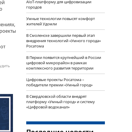
ей
AIoT-платформу для цифровизации
городов
о
Умные технологии повысят комфорт
лениях,
жителей Удомли
проекты
В Смоленске завершили первый этап
внедрения технологий «Умного города»
 от
Росатома
В Перми появится крупнейший в России
цифровой микрорайон в рамках
удить
комплексного развития территории
Цифровые проекты Росатома –
победители премии «Умный город»
В Свердловской области внедрят
платформу «Умный город» и систему
«Цифровой водоканал»
Последние новости