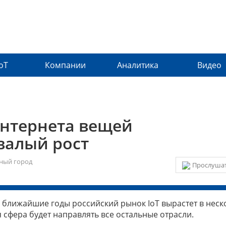
IoT
Компании
Аналитика
Видео
Интернета вещей
валый рост
ный город
Прослушат
в ближайшие годы российский рынок IoT вырастет в неск
ая сфера будет направлять все остальные отрасли.