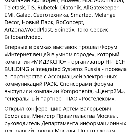
компании Alphaopen, Huawei, HDL Automation,
Teletask, TIS, Rubetek, Diatonik, AllGateKeeper,
EMI, Galad, Светотехника, Smarteq, Melange
Decor, Новый Парк, BoConcept,
ArtZona,WoodPlast, Spinetix, Тэко-Сервис,
Billboardvideo.
Впервые в рамках выставок прошел Форум
«Интернет вещей в умном городе», который
компания «МИДЭКСПО» - организатор HI-TECH
BUILDING и Integrated Systems Russia - провела
в партнерстве с Ассоциацией электронных
коммуникаций РАЭК. Спонсорами форума
выступили компании Komponenta, «Центр2М»,
генеральный партнер - ПАО «Ростелеком».
Открыл конференцию Артем Валерьевич
Ермолаев, Министр Правительства Москвы,
руководитель Департамента информационных
технологий города Москвы. По его словам,