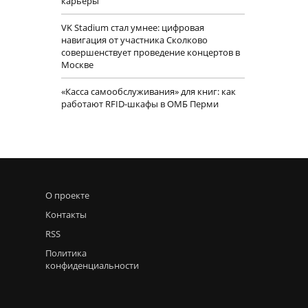
карьеры
VK Stadium стал умнее: цифровая
навигация от участника Сколково
совершенствует проведение концертов в
Москве
«Касса самообслуживания» для книг: как
работают RFID-шкафы в ОМБ Перми
О проекте
Контакты
RSS
Политика
конфиденциальности