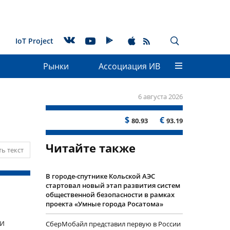
IoT Project
Рынки
Ассоциация ИВ
6 августа 2026
$
€
80.93
93.19
Читайте также
ь текст
В городе-спутнике Кольской АЭС
стартовал новый этап развития систем
общественной безопасности в рамках
проекта «Умные города Росатома»
ли
СберМобайл представил первую в России