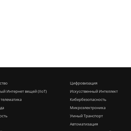
ство
Цифровизация
ый Интернет вещей (IIoT)
Искусственный Интеллект
 телематика
Кибербезопасность
еда
Микроэлектроника
ость
Умный Транспорт
Автоматизация