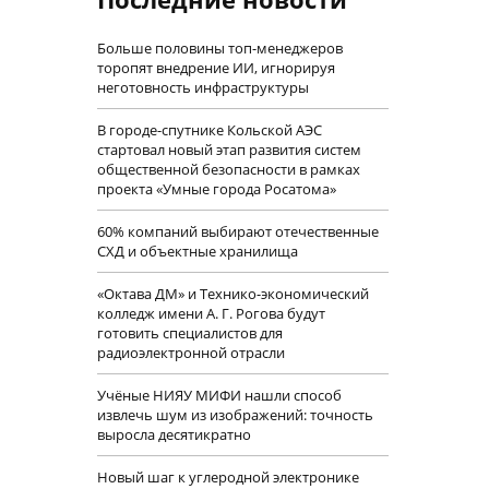
Больше половины топ-менеджеров
торопят внедрение ИИ, игнорируя
неготовность инфраструктуры
В городе-спутнике Кольской АЭС
стартовал новый этап развития систем
общественной безопасности в рамках
проекта «Умные города Росатома»
60% компаний выбирают отечественные
СХД и объектные хранилища
«Октава ДМ» и Технико-экономический
колледж имени А. Г. Рогова будут
готовить специалистов для
радиоэлектронной отрасли
Учëные НИЯУ МИФИ нашли способ
извлечь шум из изображений: точность
выросла десятикратно
Новый шаг к углеродной электронике