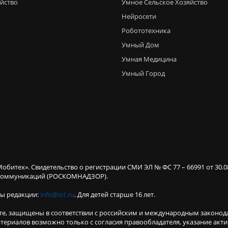
яйство
Умное Сельское Хозяйство
Нейросети
Робототехника
Умный Дом
Умная Медицина
Умный Город
Мобитех». Свидетельство о регистрации СМИ ЭЛ № ФС 77 – 66991 от 30.
х коммуникаций (РОСКОМНАДЗОР).
ты редакции:
info@iot.ru
. Для детей старше 16 лет.
те, защищены в соответствии с российским и международным законод
териалов возможно только с согласия правообладателя, указание акт