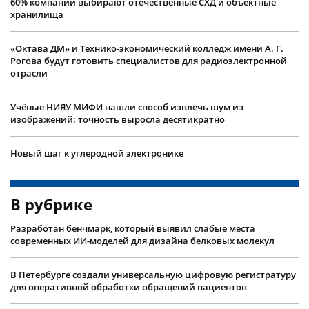
60% компаний выбирают отечественные СХД и объектные
хранилища
«Октава ДМ» и Технико-экономический колледж имени А. Г.
Рогова будут готовить специалистов для радиоэлектронной
отрасли
Учëные НИЯУ МИФИ нашли способ извлечь шум из
изображений: точность выросла десятикратно
Новый шаг к углеродной электронике
В рубрике
Разработан бенчмарк, который выявил слабые места
современных ИИ-моделей для дизайна белковых молекул
В Петербурге создали универсальную цифровую регистратуру
для оперативной обработки обращений пациентов