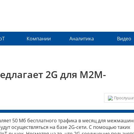
IoT
Компании
Аналитика
Видео
едлагает 2G для M2M-
Прослушат
ляет 50 Мб бесплатного трафика в месяц для межмаши
удут осуществляться на базе 2G-сети. С помощью таких
 IoT-рынок. Несмотря на то, что 2G-соединение пользуетс