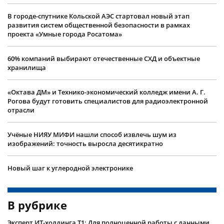
В городе-спутнике Кольской АЭС стартовал новый этап
развития систем общественной безопасности в рамках
проекта «Умные города Росатома»
60% компаний выбирают отечественные СХД и объектные
хранилища
«Октава ДМ» и Технико-экономический колледж имени А. Г.
Рогова будут готовить специалистов для радиоэлектронной
отрасли
Учëные НИЯУ МИФИ нашли способ извлечь шум из
изображений: точность выросла десятикратно
Новый шаг к углеродной электронике
В рубрике
Эксперт ИТ-холдинга Т1: Для полноценной работы с данными