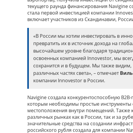
текущего раунда финансирования Navigine со
стала первой инвестицией компании Innove
включает участников из Скандинавии, Росси
«В России мы хотим инвестировать в инн
превратить их в источник дохода на глоба
высочайшем уровне благодаря традицион
освоенных компанией Innovestor, мы всегд
сохранится и в будущем. Мы также видим,
различных частях света», – отмечает
Виль
компании Innovestor в России.
Navigine создала конкурентоспособную B2B-
которым необходимы простые инструменты 
местоположения внутри помещений. Также 
различных рынках как в России, так и за руб
значительные средства на создании инфрас
российского рубля создала для компании N