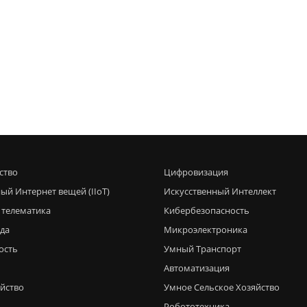
ство
Цифровизация
ый Интернет вещей (IIoT)
Искусственный Интеллект
 телематика
Кибербезопасность
еда
Микроэлектроника
ость
Умный Транспорт
Автоматизация
яйство
Умное Сельское Хозяйство
Робототехника