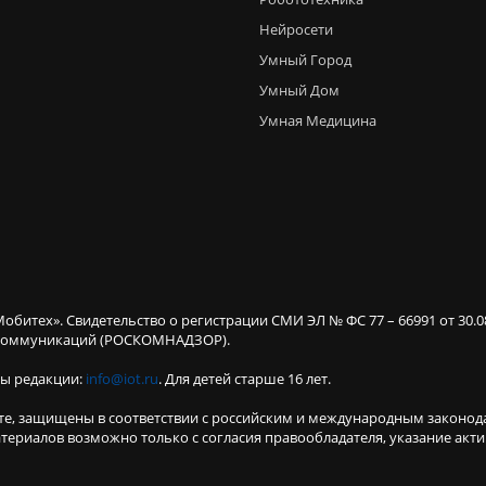
Нейросети
Умный Город
Умный Дом
Умная Медицина
Мобитех». Свидетельство о регистрации СМИ ЭЛ № ФС 77 – 66991 от 30.
х коммуникаций (РОСКОМНАДЗОР).
ты редакции:
info@iot.ru
. Для детей старше 16 лет.
те, защищены в соответствии с российским и международным законод
териалов возможно только с согласия правообладателя, указание акт