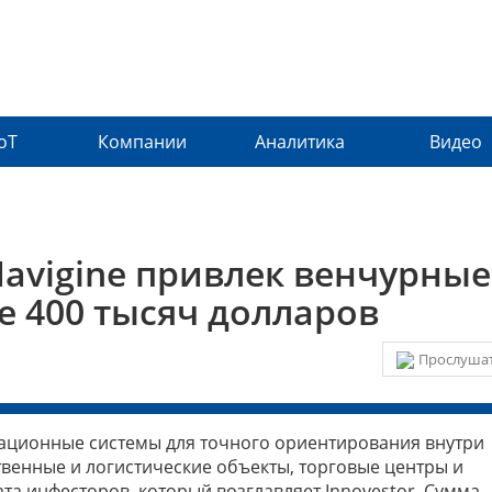
IoT
Компании
Аналитика
Видео
Navigine привлек венчурные
е 400 тысяч долларов
Прослушат
ационные системы для точного ориентирования внутри
венные и логистические объекты, торговые центры и
та инфесторов, который возглавляет Innovestor. Сумма