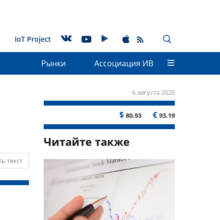
IoT Project
Рынки
Ассоциация ИВ
6 августа 2026
$
€
80.93
93.19
Читайте также
ь текст