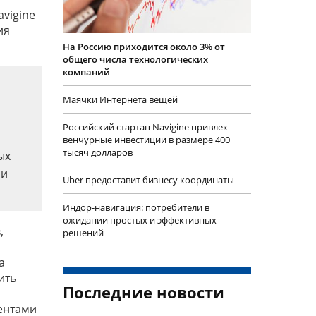
avigine
ия
На Россию приходится около 3% от
общего числа технологических
компаний
ы
Маячки Интернета вещей
Российский стартап Navigine привлек
венчурные инвестиции в размере 400
тысяч долларов
ых
ии
​Uber предоставит бизнесу координаты
Индор-навигация: потребители в
ожидании простых и эффективных
,
решений
а
ить
Последние новости
ентами