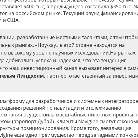
ставляет $400 тыс, а предыдущего составила $350 тыс. N
stor на российском рынке. Текущий раунд финансирован
и и США.
овации, разработанные местными талантами, с тем чтоб
льных рынках. «Ноу-хау» в этой стране находятся на
но высокому уровню научных исследований.На рынках,
а добивались успеха и надеемся, что эта тенденция
 что наш инвестиционный канал вызывает интерес в сам
гельм Линдхолм
, партнер, ответственный за инвестиц
платформу для разработчиков и системных интеграторов
создания решений по навигации и отслеживанию
компания осуществила масштабные пилотные проекты н
ежом (аэропорт Дубай). Клиенты Navigine смогут сэконом
труктуры позиционирования. Кроме того, девальвация
avigine еще одно преимущество перед западными конкур