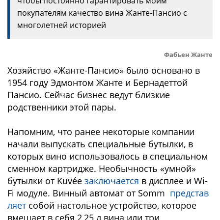
чтобы постоянно гарантировать моим
покупателям качество вина Жанте-Пансио с
многолетней историей
Фабьен Жанте
Хозяйство «Жанте-Пансио» было основано в
1954 году Эдмонтом Жанте и Бернадеттой
Пансио. Сейчас бизнес ведут близкие
родственники этой пары.
Напомним, что ранее некоторые компании
начали выпускать специальные бутылки, в
которых вино использовалось в специальном
сменном картридже. Необычность «умной»
бутылки от Kuvée
заключается
в дисплее и Wi-
Fi модуле. Винный автомат от Somm
представ
ляет
собой настольное устройство, которое
вмещает в себя 2,25 л вина или три