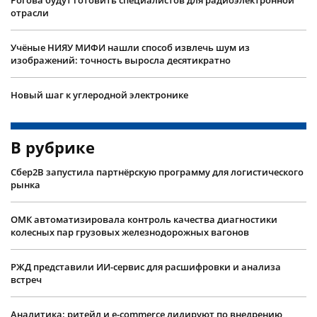
Рогова будут готовить специалистов для радиоэлектронной
отрасли
Учëные НИЯУ МИФИ нашли способ извлечь шум из
изображений: точность выросла десятикратно
Новый шаг к углеродной электронике
В рубрике
Сбер2B запустила партнёрскую программу для логистического
рынка
ОМК автоматизировала контроль качества диагностики
колесных пар грузовых железнодорожных вагонов
РЖД представили ИИ-сервис для расшифровки и анализа
встреч
Аналитика: ритейл и e-commerce лидируют по внедрению